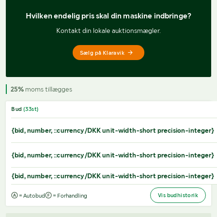
Hvilken endelig pris 
skal din maskine indbringe?
Kontakt din lokale auktionsmægler.
Sælg på Klaravik
25%
moms tillægges
Bud
(
33
st)
{bid, number, ::currency/DKK unit-width-short precision-integer}
{bid, number, ::currency/DKK unit-width-short precision-integer}
{bid, number, ::currency/DKK unit-width-short precision-integer}
Vis budhistorik
= Autobud
= Forhandling