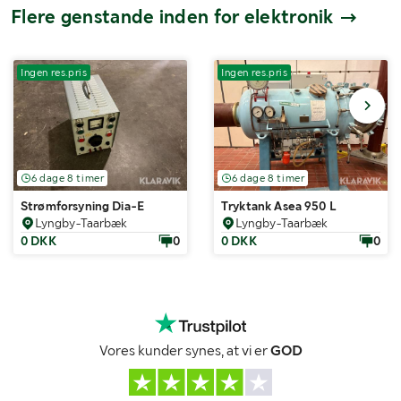
Flere genstande inden for elektronik
Ingen res.pris
Ingen res.pris
6 dage 8 timer
6 dage 8 timer
Strømforsyning Dia-E
Tryktank Asea 950 L
Lyngby-Taarbæk
Lyngby-Taarbæk
0 DKK
0
0 DKK
0
Vores kunder synes, at vi er
GOD