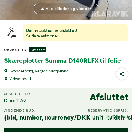
Alle billeder og videoer
Denne auktion er afsluttet!
Se flere auktioner
OBJEKT-ID:
1396339
Skæreplotter Summa D140RLFX til folie
Skanderborg, Region Midtjylland
Virksomhed
Afsluttet
AFSLUTTEDES:
13 maj 11.50
VINDENDE BUD:
RESERVATIONSPRIS:
{bid, number, ::currency/DKK unit-width-s
Opnået