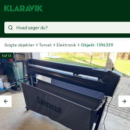
Solgte objekter
Torvet
Elektronik
Objekt: 1396339
1
af
13