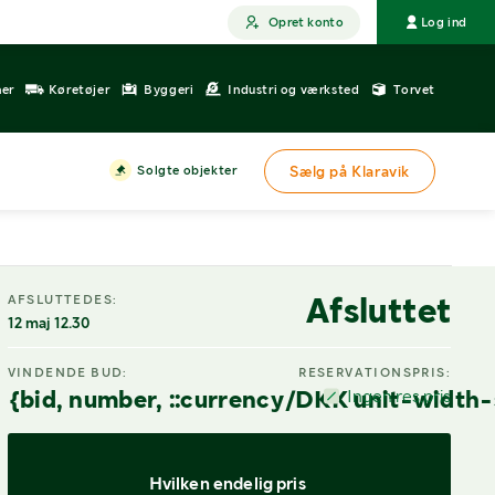
Opret konto
Log ind
ner
Køretøjer
Byggeri
Industri og værksted
Torvet
Solgte objekter
Sælg på Klaravik
Afsluttet
AFSLUTTEDES:
12 maj 12.30
VINDENDE BUD:
RESERVATIONSPRIS:
{bid, number, ::currency/DKK unit-width-
Ingen res.pris
Hvilken endelig pris 