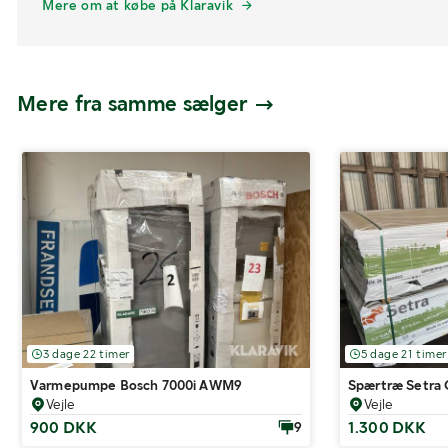
Mere om at købe på Klaravik
Mere fra samme sælger
3 dage 22 timer
5 dage 21 timer
Varmepumpe Bosch 7000i AWM9
Spærtræ Setra 
Vejle
Vejle
900 DKK
1.300 DKK
9