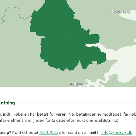
entning
, indtil køberen har betalt for varen. Når betalingen er modtaget, får kø
tale afhentning (inden for 12 dage efter auktionens afslutning).
tning?
Kontakt os på
7220 7035
eller send en e-mail til
info@klaravik.dk