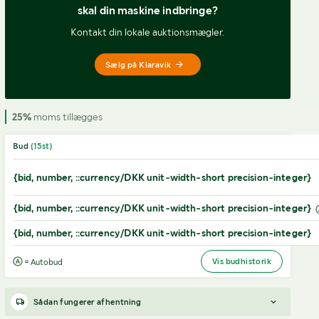
skal din maskine indbringe?
Kontakt din lokale auktionsmægler.
Sælg på Klaravik
25%
moms tillægges
Bud
(
15
st)
{bid, number, ::currency/DKK unit-width-short precision-integer}
{bid, number, ::currency/DKK unit-width-short precision-integer}
{bid, number, ::currency/DKK unit-width-short precision-integer}
Vis budhistorik
= Autobud
Sådan fungerer afhentning