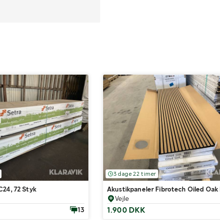
3 dage 22 timer
C24, 72 Styk
Akustikpaneler Fibrotech Oiled Oak 
Vejle
1.900 DKK
13