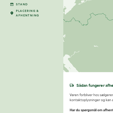
STAND
PLACERING &
AFHENTNING
Sådan fungerer afh
Varen forbliver hos sælgeren
kontaktoplysninger og kan af
Har du spørgsmål om afhen