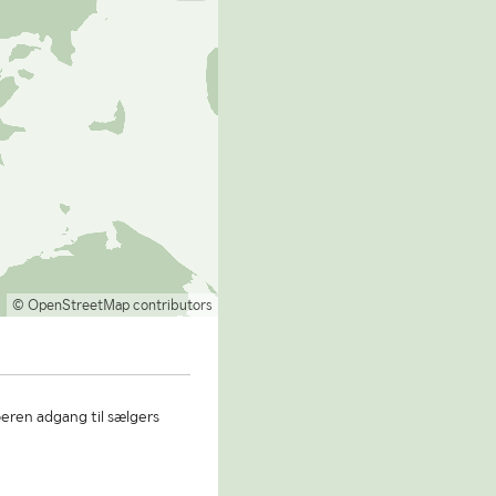
© OpenStreetMap contributors
beren adgang til sælgers