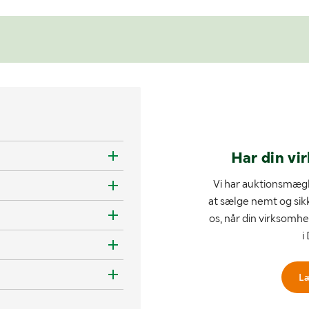
Har din vi
Vi har auktionsmægl
at sælge nemt og sik
os, når din virksomhe
i
L