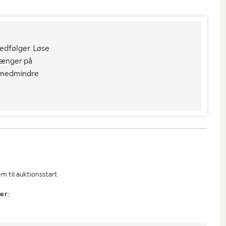
dfølger. Løse
 hænger på
 medmindre
m til auktionsstart
er: