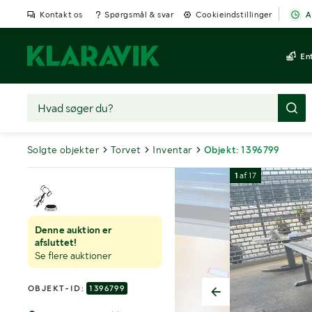
Kontakt os
Spørgsmål & svar
Cookieindstillinger
A
En
Solgte objekter
Torvet
Inventar
Objekt: 1396799
1
af
17
Denne auktion er
afsluttet!
Se flere auktioner
OBJEKT-ID:
1396799