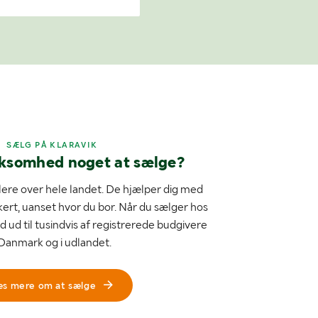
SÆLG PÅ KLARAVIK
rksomhed noget at sælge?
ere over hele landet. De hjælper dig med
kert, uanset hvor du bor. Når du sælger hos
d ud til tusindvis af registrerede budgivere
 Danmark og i udlandet.
æs mere om at sælge