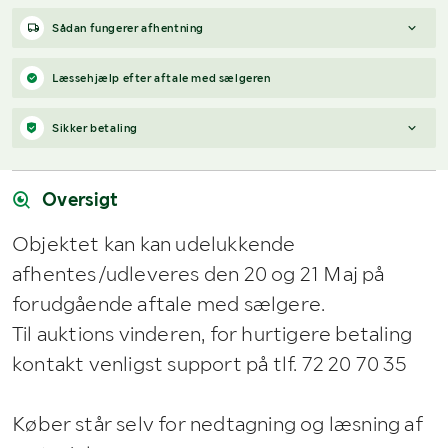
Sådan fungerer afhentning
Varen forbliver hos sælgeren, indtil køberen har betalt for
Læssehjælp efter aftale med sælgeren
varen. Når betalingen er modtaget, får køberen adgang til
sælgers kontaktoplysninger og kan aftale afhentning (inden for
Sikker betaling
12 dage efter auktionens afslutning).
Har du spørgsmål om afhentning?
Når du vinder et bud, modtager du en faktura fra Payex til din e-
Kontakt os på
7220 7035
eller
send en e-mail til
mailadresse den dag, auktionen slutter.
info@klaravik.dk
Oversigt
Objektet kan kan udelukkende
afhentes/udleveres den 20 og 21 Maj på
forudgående aftale med sælgere.
Til auktions vinderen, for hurtigere betaling
kontakt venligst support på tlf. 72 20 70 35
Køber står selv for nedtagning og læsning af