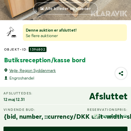
Alle billeder og videoer
Denne auktion er afsluttet!
Se flere auktioner
OBJEKT-ID:
1396802
Butiksreception/kasse bord
Vejle, Region Syddanmark
Engroshandel
Afsluttet
AFSLUTTEDES:
12 maj 12.31
VINDENDE BUD:
RESERVATIONSPRIS:
{bid, number, ::currency/DKK unit-width-s
Ingen res.pris