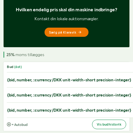
Hvilken endelig pris 
skal din maskine indbringe?
Kontakt din lokale auktionsmægler.
Sælg på Klaravik
25%
moms tillægges
Bud
(
6
st)
{bid, number, ::currency/DKK unit-width-short precision-integer}
{bid, number, ::currency/DKK unit-width-short precision-integer}
{bid, number, ::currency/DKK unit-width-short precision-integer}
Vis budhistorik
= Autobud