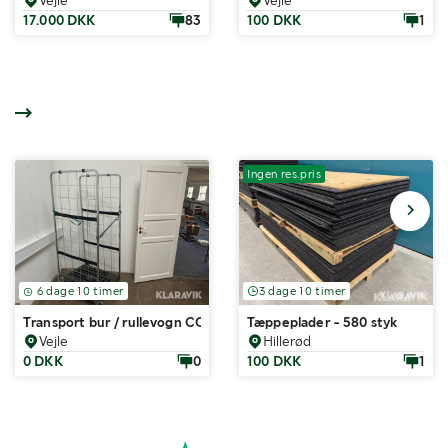
17.000 DKK
83
100 DKK
1
Ingen res.pris
6 dage 10 timer
3 dage 10 timer
Transport bur / rullevogn CC container 25 styk
Tæppeplader - 580 styk
Vejle
Hillerød
0 DKK
0
100 DKK
1