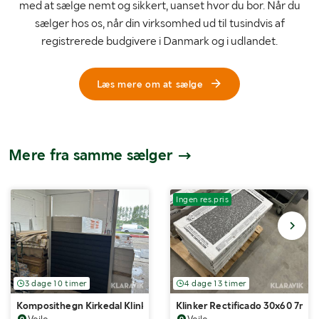
med at sælge nemt og sikkert, uanset hvor du bor. Når du
sælger hos os, når din virksomhed ud til tusindvis af
registrerede budgivere i Danmark og i udlandet.
Læs mere om at sælge
Mere fra samme sælger
Ingen res.pris
3 dage 10 timer
4 dage 13 timer
Komposithegn Kirkedal Klink 20fag, 36 meter
Klinker Rectificado 30x60 7m2
Vejle
Vejle