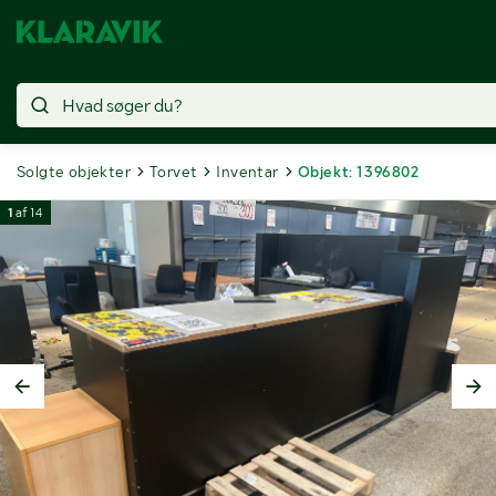
Solgte objekter
Torvet
Inventar
Objekt: 1396802
1
af
14