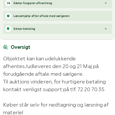
Sådan fungerer afhentning
Varen forbliver hos sælgeren, indtil køberen har betalt for
Læssehjælp efter aftale med sælgeren
varen. Når betalingen er modtaget, får køberen adgang til
sælgers kontaktoplysninger og kan aftale afhentning (inden for
Sikker betaling
12 dage efter auktionens afslutning).
Har du spørgsmål om afhentning?
Når du vinder et bud, modtager du en faktura fra Payex til din e-
Kontakt os på
7220 7035
eller
send en e-mail til
mailadresse den dag, auktionen slutter.
info@klaravik.dk
Oversigt
Objektet kan kan udelukkende
afhentes/udleveres den 20 og 21 Maj på
forudgående aftale med sælgere.
Til auktions vinderen, for hurtigere betaling
kontakt venligst support på tlf. 72 20 70 35
Køber står selv for nedtagning og læsning af
materiel