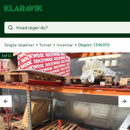
Solgte objekter
Torvet
Inventar
Objekt: 1396970
1
af
12