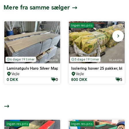
Mere fra samme sælger
Ingen res.pris
6 dage 19 timer
3 dage 19 timer
Laminatgulv Haro Silver Maple Vario 96m2
Isolering Isover 25 pakker, blan
Vejle
Vejle
0 DKK
0
800 DKK
5
Ingen res.pris
Ingen res.pris