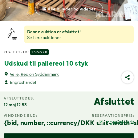
Alle billeder og videoer
Denne auktion er afsluttet!
Se flere auktioner
OBJEKT-ID:
1396970
Udskud til pallereol 10 styk
Vejle, Region Syddanmark
Engroshandel
Afsluttet
AFSLUTTEDES:
12 maj 12.53
VINDENDE BUD:
RESERVATIONSPRIS:
{bid, number, ::currency/DKK unit-width-s
Ingen res.pris