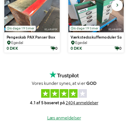
6 dage 19 timer
6 dage 19 timer
Pengeskab PAX Panser Box
Værkstedsskuffemoduler Sanistå
Egedal
Egedal
0 DKK
0
0 DKK
0
Vores kunder synes, at vi er
GOD
4.1 af 5 baseret på
2404 anmeldelser
Læs anmeldelser