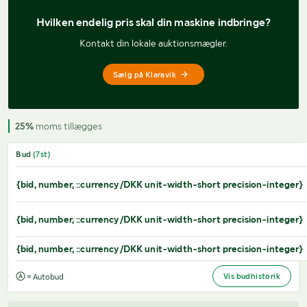
Hvilken endelig pris 
skal din maskine indbringe?
Kontakt din lokale auktionsmægler.
Sælg på Klaravik
25%
moms tillægges
Bud
(
7
st)
{bid, number, ::currency/DKK unit-width-short precision-integer}
{bid, number, ::currency/DKK unit-width-short precision-integer}
{bid, number, ::currency/DKK unit-width-short precision-integer}
Vis budhistorik
= Autobud