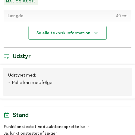
MÅL OG VÆGT:
Længde
40 cm
Bredde
105 cm
Se alle teknisk information
Højde
170 cm
Øvrige mål
Kloen kan åbnes 50 cm
Udstyr
Udstyret med:
- Palle kan medfølge
Stand
Funktionstestet ved auktionsoprettelse :
Ja, funktionstestet af sælger