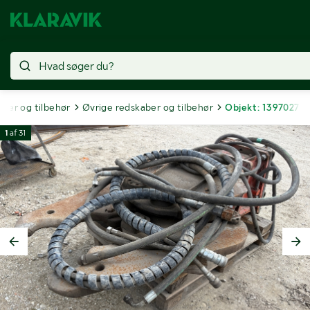
ber og tilbehør
Øvrige redskaber og tilbehør
Objekt: 1397027
1
af
31