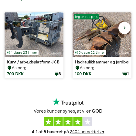
Ingen res.pris
4 dage 23 timer
5 dage 22 timer
Kurv / arbejdsplatform JCB REP-4,5 - 1 styk
Hydraulikhammer og jordbor Ep
Aalborg
Aalborg
700 DKK
8
100 DKK
1
Vores kunder synes, at vi er
GOD
4.1 af 5 baseret på
2404 anmeldelser