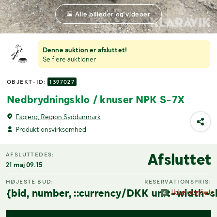
Alle billeder og videoer
Denne auktion er afsluttet!
Se flere auktioner
OBJEKT-ID:
1397027
Nedbrydningsklo / knuser NPK S-7X
Esbjerg, Region Syddanmark
Produktionsvirksomhed
Afsluttet
AFSLUTTEDES:
21 maj 09.15
HØJESTE BUD:
RESERVATIONSPRIS:
{bid, number, ::currency/DKK unit-width-s
Ikke opnået