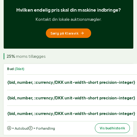
Hvilken endelig pris 
skal din maskine indbringe?
Kontakt din lokale auktionsmægler.
Sælg på Klaravik
25%
moms tillægges
Bud
(
36
st)
{bid, number, ::currency/DKK unit-width-short precision-integer}
{bid, number, ::currency/DKK unit-width-short precision-integer}
{bid, number, ::currency/DKK unit-width-short precision-integer}
Vis budhistorik
= Autobud
= Forhandling