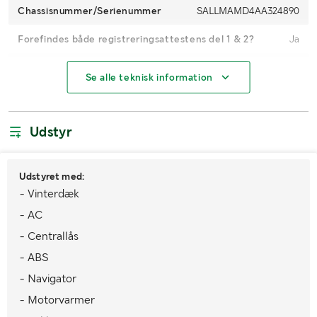
Chassisnummer/Serienummer
SALLMAMD4AA324890
Forefindes både registreringsattestens del 1 & 2?
Ja
Nummerplade medfølger
Nej
Se alle teknisk information
Registreringsafgift
Med
Kilometerstand
88537
Udstyr
Hestekræfter
375 Hk
Udstyret med:
Brændstof
Benzin
- Vinterdæk
Gearkasse
Automatgear
- AC
- Centrallås
Trækkrog
Ja
- ABS
Antal nøgler
3
- Navigator
Miljøklasse
Ingen Norm
- Motorvarmer