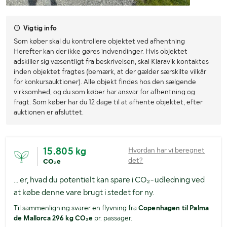
Vigtig info
Som køber skal du kontrollere objektet ved afhentning
Herefter kan der ikke gøres indvendinger. Hvis objektet
adskiller sig væsentligt fra beskrivelsen, skal Klaravik kontaktes
inden objektet fragtes (bemærk, at der gælder særskilte vilkår
for konkursauktioner). Alle objekt findes hos den sælgende
virksomhed, og du som køber har ansvar for afhentning og
fragt. Som køber har du 12 dage til at afhente objektet, efter
auktionen er afsluttet.
15.805 kg
Hvordan har vi beregnet
det?
CO₂e
... er, hvad du potentielt kan spare i CO₂-udledning ved
at købe denne vare brugt i stedet for ny.
Til sammenligning svarer en flyvning fra
Copenhagen til Palma
de Mallorca 296 kg CO₂e
pr. passager.