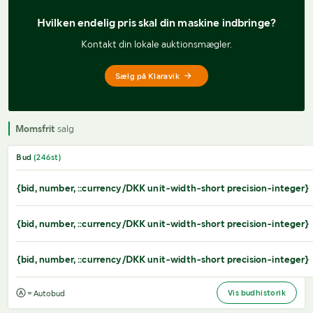
Hvilken endelig pris 
skal din maskine indbringe?
Kontakt din lokale auktionsmægler.
Sælg på Klaravik
Momsfrit
salg
Bud
(
246
st)
{bid, number, ::currency/DKK unit-width-short precision-integer}
{bid, number, ::currency/DKK unit-width-short precision-integer}
{bid, number, ::currency/DKK unit-width-short precision-integer}
Vis budhistorik
= Autobud