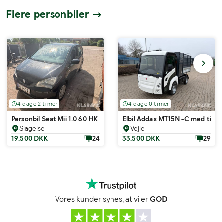
Flere personbiler
4 dage 2 timer
4 dage 0 timer
Personbil Seat Mii 1.0 60 HK
Elbil Addax MT15N-C med tipla
Slagelse
Vejle
19.500 DKK
24
33.500 DKK
29
Vores kunder synes, at vi er
GOD