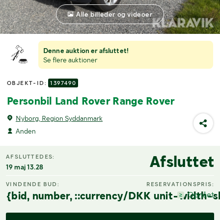
Alle billeder og videoer
Denne auktion er afsluttet!
Se flere auktioner
OBJEKT-ID:
1397490
Personbil Land Rover Range Rover
Nyborg, Region Syddanmark
Anden
Afsluttet
AFSLUTTEDES:
19 maj 13.28
VINDENDE BUD:
RESERVATIONSPRIS:
{bid, number, ::currency/DKK unit-width-s
Opnået