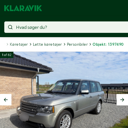
ter
Køretøjer
Lette køretøjer
Personbiler
Objekt: 1397490
1
af
82