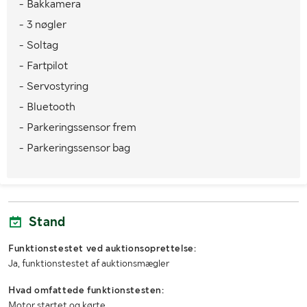
- Bakkamera
Dæk
Winterhawk 4
- 3 nøgler
Køretøjsstatus
Registreret
- Soltag
1. reg./1. trafik sv.
2010-10-25 / 2010-10-25
- Fartpilot
- Servostyring
MÅL OG VÆGT:
- Bluetooth
Vægt i driftsklar stand/Lastvægt (kg)
- Parkeringssensor frem
2725
- Parkeringssensor bag
Totalvægt (kg)
3200
Længde (mm)
4900
Bredde (mm)
2000
Stand
Højde (mm)
1900
Funktionstestet ved auktionsoprettelse:
Ja, funktionstestet af auktionsmægler
Lastrummets længde (mm)
1070
Hvad omfattede funktionstesten:
Motor startet og kørte