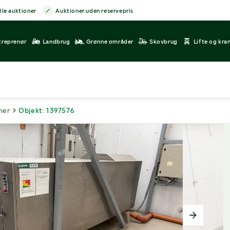
lle auktioner
Auktioner uden reservepris
treprenør
Landbrug
Grønne områder
Skovbrug
Lifte og kra
ner
Objekt: 1397576