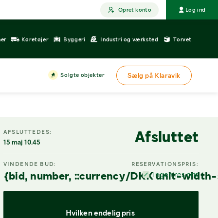
Opret konto
Log ind
ner
Køretøjer
Byggeri
Industri og værksted
Torvet
Solgte objekter
Sælg på Klaravik
Afsluttet
AFSLUTTEDES:
15 maj 10.45
VINDENDE BUD:
RESERVATIONSPRIS:
{bid, number, ::currency/DKK unit-width-
Ingen res.pris
Hvilken endelig pris 