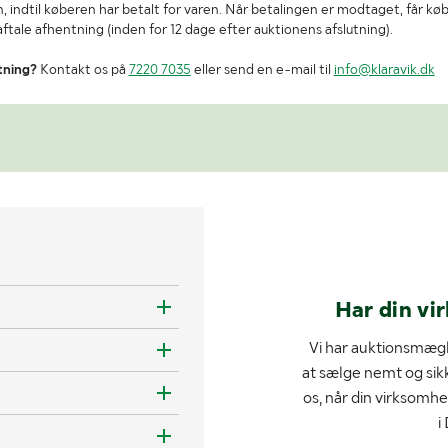
, indtil køberen har betalt for varen. Når betalingen er modtaget, får kø
tale afhentning (inden for 12 dage efter auktionens afslutning).
tning?
Kontakt os på
7220 7035
eller send en e-mail til
info@klaravik.dk
Har din vi
Vi har auktionsmægl
at sælge nemt og sik
os, når din virksomhe
i