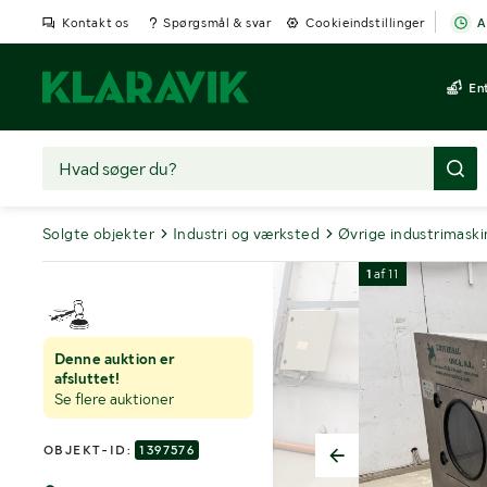
Kontakt os
Spørgsmål & svar
Cookieindstillinger
A
En
Solgte objekter
Industri og værksted
Øvrige industrimaski
1
af
11
Denne auktion er
afsluttet!
Se flere auktioner
OBJEKT-ID:
1397576