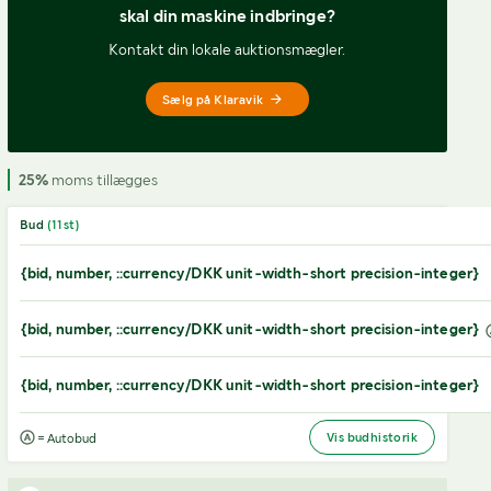
skal din maskine indbringe?
Kontakt din lokale auktionsmægler.
Sælg på Klaravik
25%
moms tillægges
Bud
(
11
st)
{bid, number, ::currency/DKK unit-width-short precision-integer}
{bid, number, ::currency/DKK unit-width-short precision-integer}
{bid, number, ::currency/DKK unit-width-short precision-integer}
Vis budhistorik
= Autobud