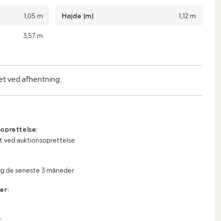
1,05 m
Højde (m)
1,12 m
3,57 m
t ved afhentning.
oprettelse:
t ved auktionsoprettelse
ug de seneste 3 måneder
er:
: