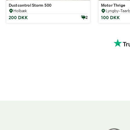
Dustcontrol Storm 500
Motor Thrige
Holbæk
Lyngby-Taar
200 DKK
100 DKK
2