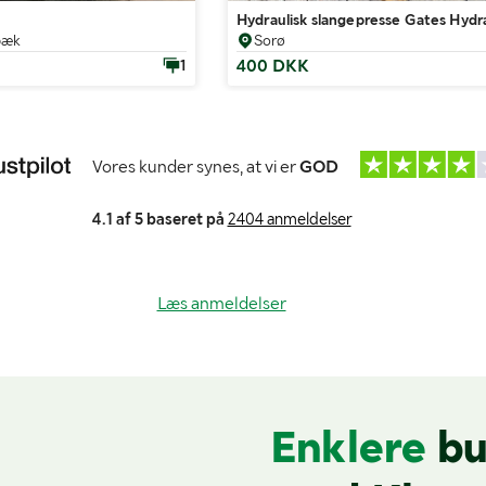
Hydraulisk slangepresse Gates Hydr
bæk
Sorø
400 DKK
1
Vores kunder synes, at vi er
GOD
4.1 af 5 baseret på
2404 anmeldelser
Læs anmeldelser
Enklere
bu