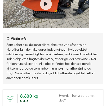
Vigtig info
Som køber skal du kontrollere objektet ved afhentning
Herefter kan der ikke gøres indvendinger. Hvis objektet
adskiller sig væsentligt fra beskrivelsen, skal Klaravik kontaktes
inden objektet fragtes (bemærk, at der gælder særskilte vilkår
for konkursauktioner). Alle objekt findes hos den sælgende
virksomhed, og du som køber har ansvar for afhentning og
fragt. Som køber har du 12 dage til at afhente objektet, efter
auktionen er afsluttet.
8.600 kg
Hvordan har vi beregnet
det?
CO₂e