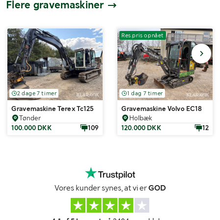
Flere gravemaskiner
Res.pris opnået
2 dage 7 timer
1 dag 7 timer
Gravemaskine Terex Tc125
Gravemaskine Volvo EC18
Tønder
Holbæk
100.000 DKK
109
120.000 DKK
12
Vores kunder synes, at vi er
GOD