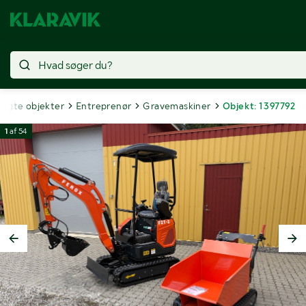
olgte objekter
Entreprenør
Gravemaskiner
Objekt: 1397792
1
af
54