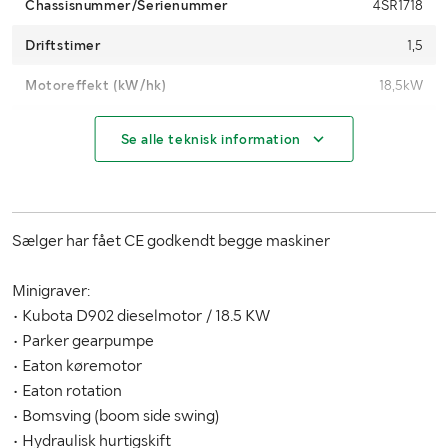
Chassisnummer/Serienummer
4SR1718
Driftstimer
1,5
Motoreffekt (kW/hk)
18,5kW
Brændstof
Diesel
Se alle teknisk information
Bæltetype
Gummi
Bæltebredde (mm)
200
Sælger har fået CE godkendt begge maskiner
Antal nøgler
2
Minigraver:
MÅL OG VÆGT:
• Kubota D902 dieselmotor / 18.5 KW
• Parker gearpumpe
Vægt (kg)
2000
• Eaton køremotor
Længde (mm)
1600 u/gravearm
• Eaton rotation
• Bomsving (boom side swing)
Bredde (mm)
1050
• Hydraulisk hurtigskift