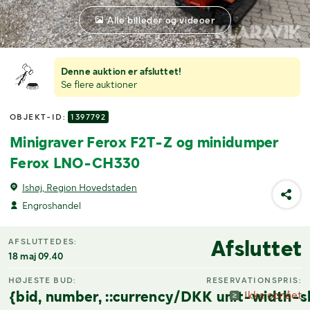
Alle billeder og videoer
Denne auktion er afsluttet!
Se flere auktioner
OBJEKT-ID:
1397792
Minigraver Ferox F2T-Z og minidumper
Ferox LNO-CH330
Ishøj, Region Hovedstaden
Engroshandel
Afsluttet
AFSLUTTEDES:
18 maj 09.40
HØJESTE BUD:
RESERVATIONSPRIS:
{bid, number, ::currency/DKK unit-width-s
Ikke opnået