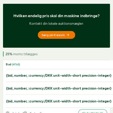
Hvilken endelig pris 
skal din maskine indbringe?
Kontakt din lokale auktionsmægler.
Sælg på Klaravik
25%
moms tillægges
Bud
(
41
st)
{bid, number, ::currency/DKK unit-width-short precision-integer}
{bid, number, ::currency/DKK unit-width-short precision-integer}
{bid, number, ::currency/DKK unit-width-short precision-integer}