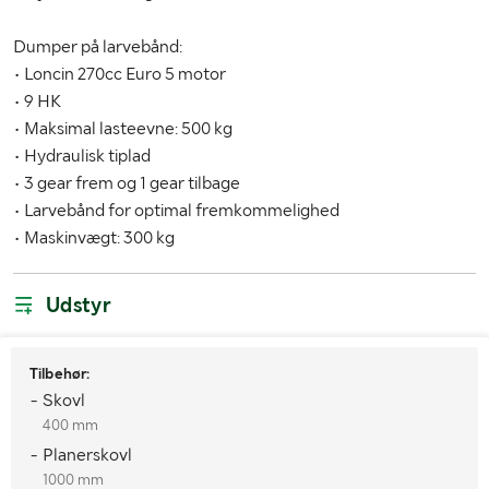
Højde (mm)
2350
Dumper på larvebånd:
• Loncin 270cc Euro 5 motor
• 9 HK
• Maksimal lasteevne: 500 kg
• Hydraulisk tiplad
• 3 gear frem og 1 gear tilbage
• Larvebånd for optimal fremkommelighed
• Maskinvægt: 300 kg
Udstyr
Tilbehør:
- Skovl
400 mm
- Planerskovl
1000 mm