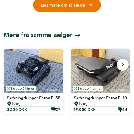
Læs mere om at sælge
Mere fra samme sælger
3 dage 5 timer
3 dage 4 timer
Skråningsklipper Ferox F-550A
Skråningsklipper Ferox F-1000
Ishøj
Ishøj
3.300 DKK
27
19.000 DKK
64