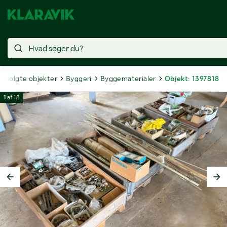
Solgte objekter
Byggeri
Byggematerialer
Objekt: 1397818
1
af
18