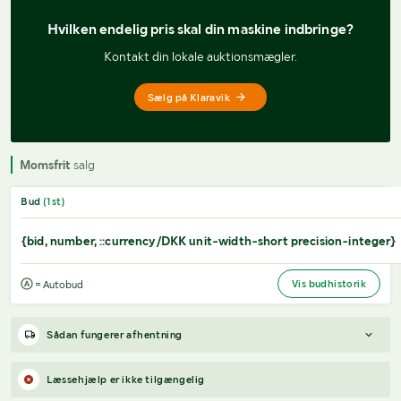
Hvilken endelig pris 
skal din maskine indbringe?
Kontakt din lokale auktionsmægler.
Sælg på Klaravik
Momsfrit
salg
Bud
(
1
st)
{bid, number, ::currency/DKK unit-width-short precision-integer}
Vis budhistorik
= Autobud
Sådan fungerer afhentning
Varen forbliver hos sælgeren, indtil køberen har betalt for
Læssehjælp er ikke tilgængelig
varen. Når betalingen er modtaget, får køberen adgang til