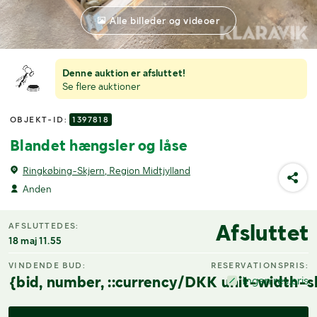
Alle billeder og videoer
Denne auktion er afsluttet!
Se flere auktioner
OBJEKT-ID:
1397818
Blandet hængsler og låse
Ringkøbing-Skjern, Region Midtjylland
Anden
Afsluttet
AFSLUTTEDES:
18 maj 11.55
VINDENDE BUD:
RESERVATIONSPRIS:
{bid, number, ::currency/DKK unit-width-s
Ingen res.pris