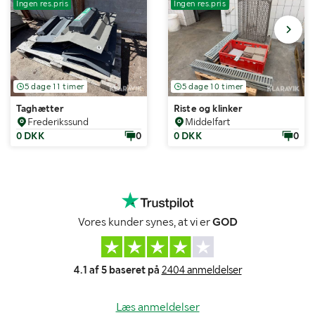
Ingen res.pris
Ingen res.pris
5 dage 11 timer
5 dage 10 timer
Taghætter
Riste og klinker
Frederikssund
Middelfart
0 DKK
0
0 DKK
0
Vores kunder synes, at vi er
GOD
4.1 af 5 baseret på
2404 anmeldelser
Læs anmeldelser