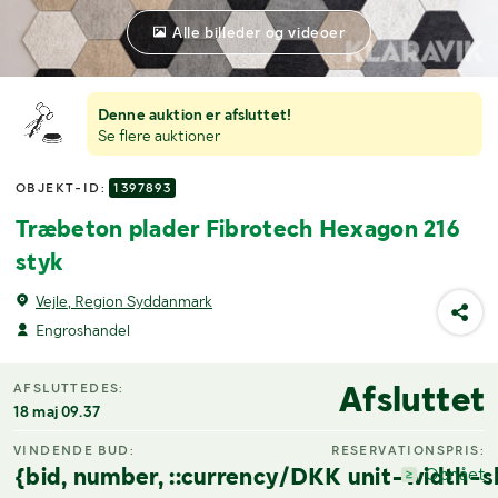
Alle billeder og videoer
Denne auktion er afsluttet!
Se flere auktioner
OBJEKT-ID:
1397893
Træbeton plader Fibrotech Hexagon 216
styk
Vejle, Region Syddanmark
Engroshandel
Afsluttet
AFSLUTTEDES:
18 maj 09.37
VINDENDE BUD:
RESERVATIONSPRIS:
{bid, number, ::currency/DKK unit-width-s
Opnået