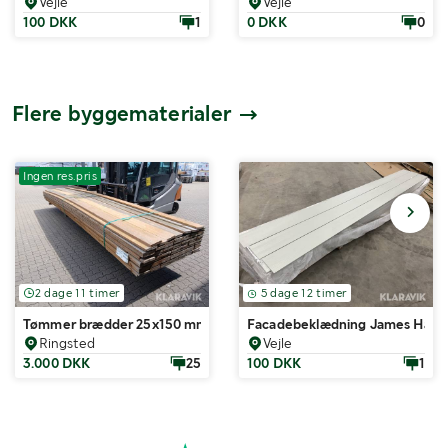
Vejle
Vejle
100 DKK
1
0 DKK
0
Flere byggematerialer
Ingen res.pris
2 dage 11 timer
5 dage 12 timer
Tømmer brædder 25x150 mm trykimprægneret 79 styk 540 cm
Facadebeklædning James Hardi
Ringsted
Vejle
3.000 DKK
25
100 DKK
1