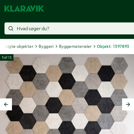
Solgte objekter
Byggeri
Byggematerialer
Objekt: 1397893
1
af
13