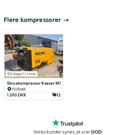
Flere kompressorer
5 dage 11 timer
Skruekompressor Kaeser M59
Holbæk
1.200 DKK
12
Vores kunder synes, at vi er
GOD