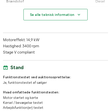
Brændstof
Diesel
Arbejdstryk (bar)
7 bar
Se alle teknisk information
Driftstimer
492
Støjniveau (dB)
97 dB
Motoreffekt: 14,9 kW
Læssehjælp
Læssehjælp er ikke tilgængelig
Hastighed: 3400 rpm
Stage V compliant
MÅL OG VÆGT:
Vægt (kg)
490 kg
Stand
Længde
1.60 meter
Funktionstestet ved auktionsoprettelse:
Ja, funktionstestet af sælger
Bredde
1.10 meter
Hvad omfattede funktionstesten:
Højde
1.05 meter
Motor startet og kørte
Kørsel / bevægelse testet
Arbejdsfunktion(er) testet