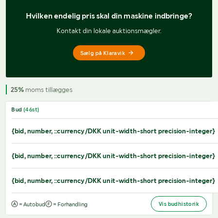
Hvilken endelig pris 
skal din maskine indbringe?
Kontakt din lokale auktionsmægler.
Sælg på Klaravik
25%
moms tillægges
Bud
(
46
st)
{bid, number, ::currency/DKK unit-width-short precision-integer}
{bid, number, ::currency/DKK unit-width-short precision-integer}
{bid, number, ::currency/DKK unit-width-short precision-integer}
Vis budhistorik
= Autobud
= Forhandling