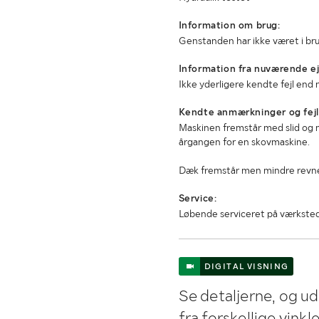
Information om brug:
Genstanden har ikke været i br
Information fra nuværende ej
Ikke yderligere kendte fejl end
Kendte anmærkninger og fejl
Maskinen fremstår med slid og 
årgangen for en skovmaskine.
Dæk fremstår men mindre revner
Service:
Løbende serviceret på værkste
DIGITAL VISNING
Se detaljerne, og u
fra forskellige vink