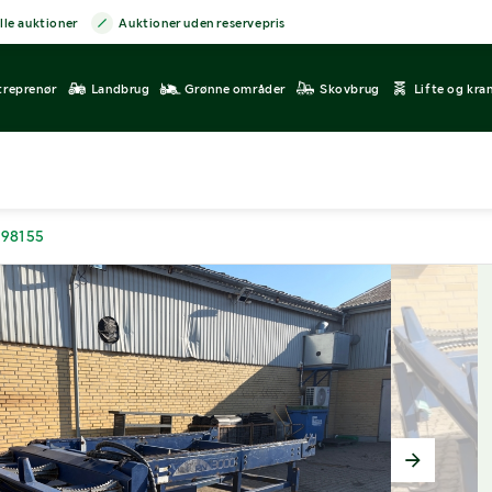
lle auktioner
Auktioner uden reservepris
treprenør
Landbrug
Grønne områder
Skovbrug
Lifte og kra
398155