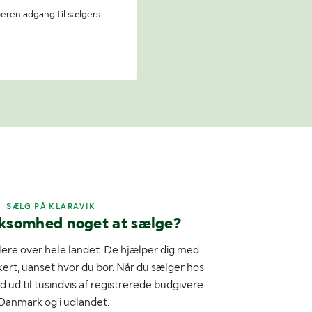
beren adgang til sælgers
SÆLG PÅ KLARAVIK
rksomhed noget at sælge?
ere over hele landet. De hjælper dig med
kert, uanset hvor du bor. Når du sælger hos
d ud til tusindvis af registrerede budgivere
 Danmark og i udlandet.