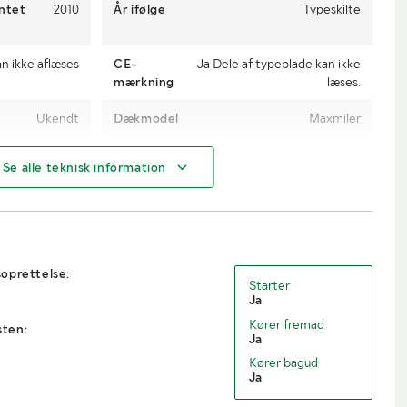
entet
2010
År ifølge
Typeskilte
n ikke aflæses
CE-
Ja Dele af typeplade kan ikke
mærkning
læses.
Ukendt
Dækmodel
Maxmiler
Maskine
Se alle teknisk information
4005
oprettelse:
Starter
Ja
Kører fremad
sten:
2000
Ja
Kører bagud
Ja