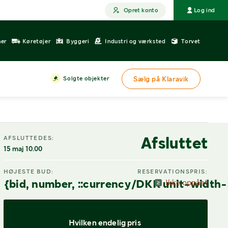
Opret konto
Log ind
ner
Køretøjer
Byggeri
Industri og værksted
Torvet
Solgte objekter
Sælg på Klaravik
DIGITAL VISNING
Afsluttet
AFSLUTTEDES:
15 maj 10.00
HØJESTE BUD:
RESERVATIONSPRIS:
{bid, number, ::currency/DKK unit-width-
Ikke opnået
Hvilken endelig pris 