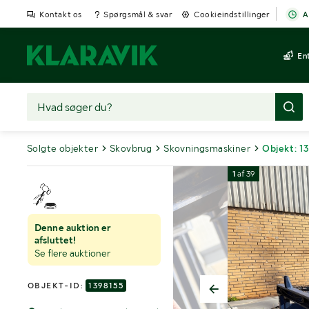
Kontakt os
Spørgsmål & svar
Cookieindstillinger
A
En
Solgte objekter
Skovbrug
Skovningsmaskiner
Objekt: 1
1
af
39
Denne auktion er
afsluttet!
Se flere auktioner
OBJEKT-ID:
1398155