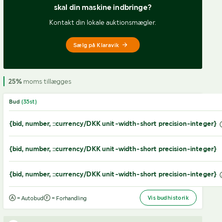
skal din maskine indbringe?
Kontakt din lokale auktionsmægler.
Sælg på Klaravik
25%
moms tillægges
Bud
(
35
st)
{bid, number, ::currency/DKK unit-width-short precision-integer}
{bid, number, ::currency/DKK unit-width-short precision-integer}
{bid, number, ::currency/DKK unit-width-short precision-integer}
Vis budhistorik
= Autobud
= Forhandling