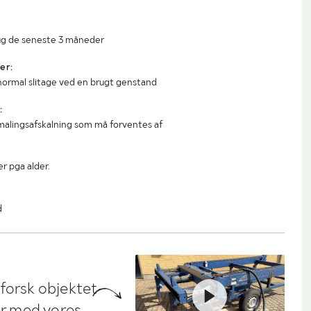
ug de seneste 3 måneder
er:
 normal slitage ved en brugt genstand
:
malingsafskalning som må forventes af
 pga alder.
d
dforsk objektet
ler med vores