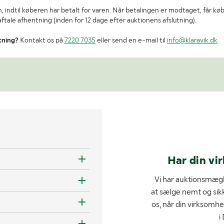
, indtil køberen har betalt for varen. Når betalingen er modtaget, får kø
tale afhentning (inden for 12 dage efter auktionens afslutning).
tning?
Kontakt os på
7220 7035
eller send en e-mail til
info@klaravik.dk
Har din vi
Vi har auktionsmægl
at sælge nemt og sik
os, når din virksomhe
i