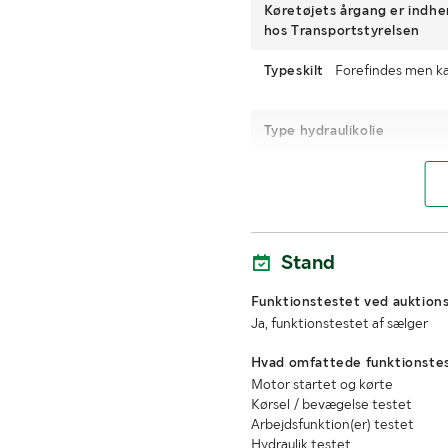
Køretøjets årgang er indh
hos Transportstyrelsen
Typeskilt
Forefindes men ka
Type hydraulikolie
Læssehjælp med
MÅL OG VÆGT:
Stand
Længde (mm)
Funktionstestet ved auktions
MÅL OG VÆGT :
Ja, funktionstestet af sælger
Hvad omfattede funktionste
Bredde (mm)
Motor startet og kørte
Kørsel / bevægelse testet
Arbejdsfunktion(er) testet
Hydraulik testet