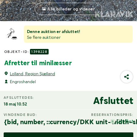
Alle billeder og videoer
Denne auktion er afsluttet!
Se flere auktioner
OBJEKT-ID:
1398228
Afretter til minilæsser
Lolland, Region Sjælland
Engroshandel
Afsluttet
AFSLUTTEDES:
18 maj 10.52
VINDENDE BUD:
RESERVATIONSPRIS:
{bid, number, ::currency/DKK unit-width-s
Opnået