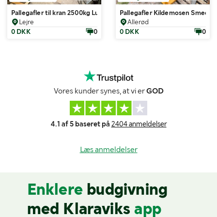
Pallegafler til kran 2500kg Lundborg kran og container
Pallegafler Kildemosen Smedie
Lejre
Allerød
0 DKK
0
0 DKK
0
Vores kunder synes, at vi er
GOD
4.1 af 5 baseret på
2404 anmeldelser
Læs anmeldelser
Enklere
budgivning
med Klaraviks
app