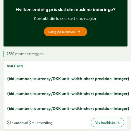
Hvilken endelig pris 
skal din maskine indbringe?
Kontakt din lokale auktionsmægler.
Sælg på Klaravik
25%
moms tillægges
Bud
(
16
st)
{bid, number, ::currency/DKK unit-width-short precision-integer}
{bid, number, ::currency/DKK unit-width-short precision-integer}
{bid, number, ::currency/DKK unit-width-short precision-integer}
Vis budhistorik
= Autobud
= Forhandling