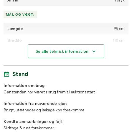
Antal
1 styk
MÅL OG VÆGT:
Længde
95 cm
Bredde
110 cm
Se alle teknisk information
Højde
45 cm
Stand
Information om brug:
Genstanden har været i brug frem til auktionsstart
Information fra nuværende ejer:
Brugt, utætheder og lækage kan forekomme
Kendte anmærkninger og fejl:
Slidtage & rust forekommer.