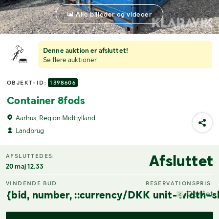
Alle billeder og videoer
Denne auktion er afsluttet!
Se flere auktioner
OBJEKT-ID:
1398606
Container 8fods
Aarhus, Region Midtjylland
Landbrug
Afsluttet
AFSLUTTEDES:
20 maj 12.33
VINDENDE BUD:
RESERVATIONSPRIS:
{bid, number, ::currency/DKK unit-width-s
Opnået