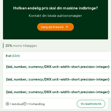
Hvilken endelig pris 
skal din maskine indbringe?
Kontakt din lokale auktionsmægler.
Sælg på Klaravik
25%
moms tillægges
Bud
(
22
st)
{bid, number, ::currency/DKK unit-width-short precision-integer}
{bid, number, ::currency/DKK unit-width-short precision-integer}
{bid, number, ::currency/DKK unit-width-short precision-integer}
Vis budhistorik
= Autobud
= Forhandling