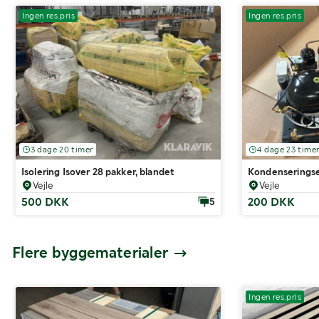
Ingen res.pris
Ingen res.pris
3 dage 20 timer
4 dage 23 time
Isolering Isover 28 pakker, blandet
Kondenseringse
Vejle
Vejle
500 DKK
200 DKK
5
Flere byggematerialer
Ingen res.pris