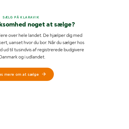
SÆLG PÅ KLARAVIK
rksomhed noget at sælge?
ere over hele landet. De hjælper dig med
kert, uanset hvor du bor. Når du sælger hos
d ud til tusindvis af registrerede budgivere
 Danmark og i udlandet.
æs mere om at sælge