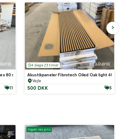
4 dage 23 timer
6 dag
lex 80 styk
Akustikpaneler Fibrotech Oiled Oak light 40 styk
Brædde
Vejle
Vejl
500 DKK
0 DK
11
5
Ingen res.pris
Ingen r