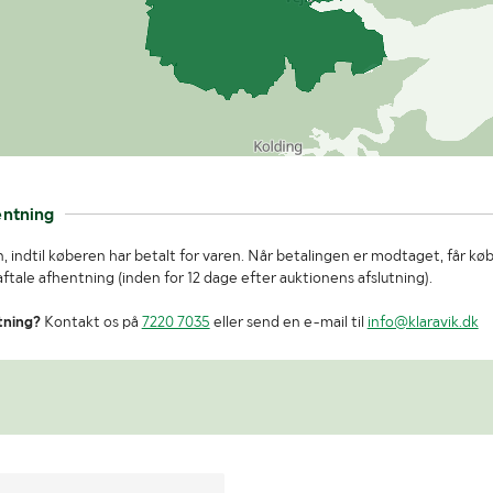
entning
, indtil køberen har betalt for varen. Når betalingen er modtaget, får kø
tale afhentning (inden for 12 dage efter auktionens afslutning).
tning?
Kontakt os på
7220 7035
eller send en e-mail til
info@klaravik.dk