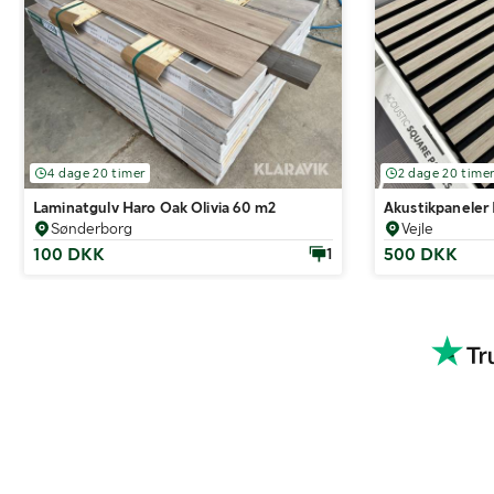
4 dage 20 timer
2 dage 20 time
Laminatgulv Haro Oak Olivia 60 m2
Akustikpaneler 
Sønderborg
Vejle
100 DKK
500 DKK
1