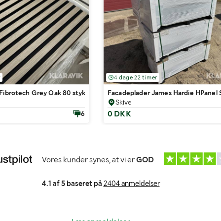
r
4 dage 22 timer
Fibrotech Grey Oak 80 styk
Facadeplader James Hardie HPanel 
Skive
0 DKK
6
Vores kunder synes, at vi er
GOD
4.1 af 5 baseret på
2404 anmeldelser