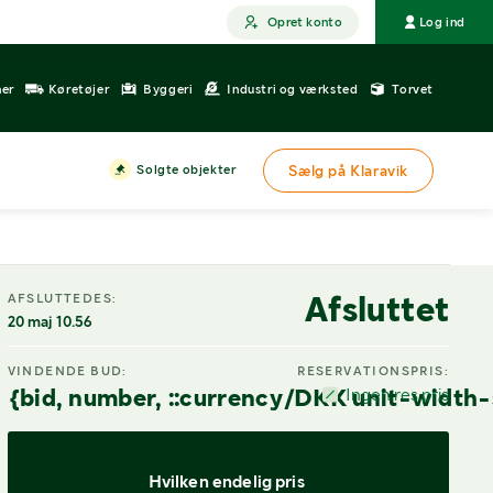
Opret konto
Log ind
ner
Køretøjer
Byggeri
Industri og værksted
Torvet
Solgte objekter
Sælg på Klaravik
Afsluttet
AFSLUTTEDES:
20 maj 10.56
VINDENDE BUD:
RESERVATIONSPRIS:
{bid, number, ::currency/DKK unit-width-
Ingen res.pris
Hvilken endelig pris 