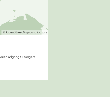
© OpenStreetMap contributors
beren adgang til sælgers