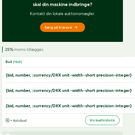
skal din maskine indbringe?
Kontakt din lokale auktionsmægler.
Sælg på Klaravik
25%
moms tillægges
Bud
(
16
st)
{bid, number, ::currency/DKK unit-width-short precision-integer}
{bid, number, ::currency/DKK unit-width-short precision-integer}
{bid, number, ::currency/DKK unit-width-short precision-integer}
Vis budhistorik
= Autobud