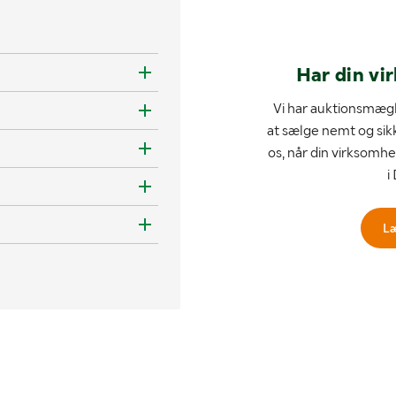
Har din vi
Vi har auktionsmægl
at sælge nemt og sik
os, når din virksomhe
i
L