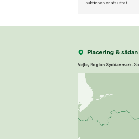
auktionen er afsluttet.
Placering & sådan
Vejle, Region Syddanmark.
Som