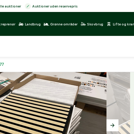
lle auktioner
Auktioner uden reservepris
treprenør
Landbrug
Grønne områder
Skovbrug
Lifte og kra
77