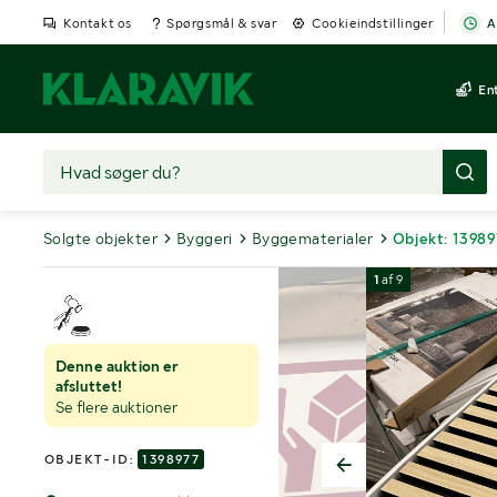
Kontakt os
Spørgsmål & svar
Cookieindstillinger
A
En
Solgte objekter
Byggeri
Byggematerialer
Objekt: 13989
1
af
9
Denne auktion er
afsluttet!
Se flere auktioner
OBJEKT-ID:
1398977