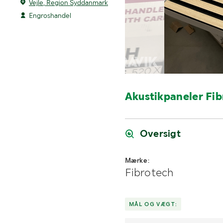
Vejle, Region Syddanmark
Engroshandel
Akustikpaneler Fib
Oversigt
Mærke:
Fibrotech
MÅL OG VÆGT: