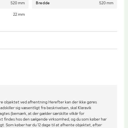
520 mm
Bredde
520 mm
22 mm
re objektet ved afhentning Herefter kan der ikke gøres
dskiller sig væsentligt fra beskrivelsen, skal Klaravik
gtes (bemærk, at der gælder særskilte vilkår for
ekt findes hos den sælgende virksomhed, og du som køber har
gt. Som køber har du 12 dage til at afhente objektet, efter