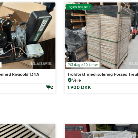
Ingen res.pris
r
3 dage 20 timer
nhed Rivacold 134A
Troldtekt med isolering Forzes Treu
Vejle
1.900 DKK
2