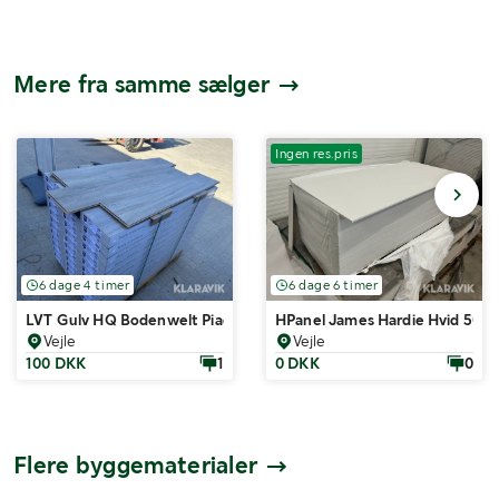
Mere fra samme sælger
Ingen res.pris
6 dage 4 timer
6 dage 6 timer
LVT Gulv HQ Bodenwelt Piadesa clever plus 86m2 med underlag
HPanel James Hardie Hvid 50 s
Vejle
Vejle
100 DKK
1
0 DKK
0
Flere byggematerialer