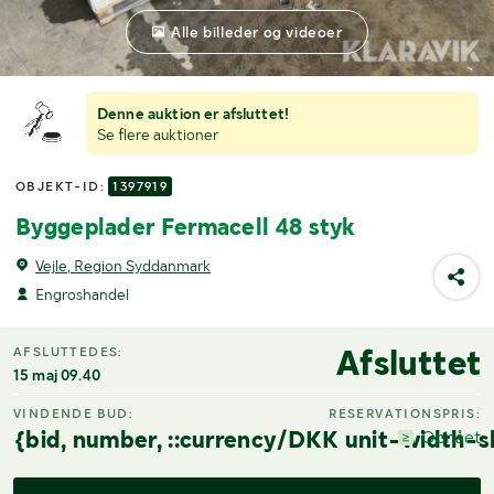
Alle billeder og videoer
Denne auktion er afsluttet!
Se flere auktioner
OBJEKT-ID:
1397919
Byggeplader Fermacell 48 styk
Vejle, Region Syddanmark
Engroshandel
Afsluttet
AFSLUTTEDES:
15 maj 09.40
VINDENDE BUD:
RESERVATIONSPRIS:
{bid, number, ::currency/DKK unit-width-s
Opnået