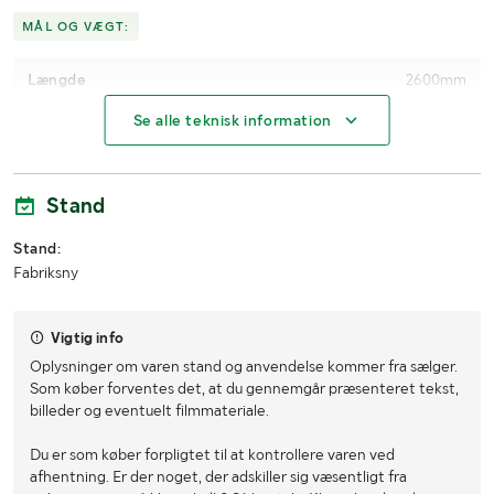
MÅL OG VÆGT:
Længde
2600mm
Se alle teknisk information
Bredde
1200mm
Højde
12,5mm
Stand
Stand:
Fabriksny
Vigtig info
Oplysninger om varen stand og anvendelse kommer fra sælger.
Som køber forventes det, at du gennemgår præsenteret tekst,
billeder og eventuelt filmmateriale.
Du er som køber forpligtet til at kontrollere varen ved
afhentning. Er der noget, der adskiller sig væsentligt fra