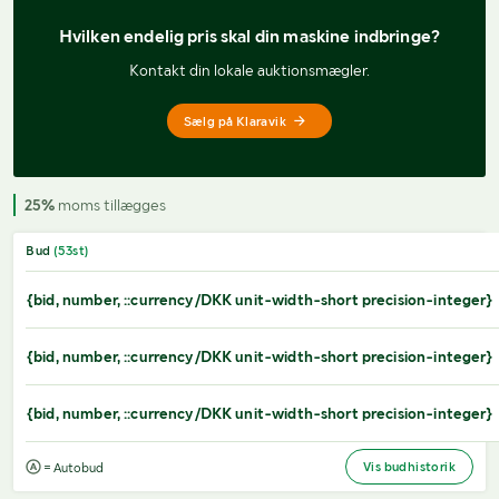
Hvilken endelig pris 
skal din maskine indbringe?
Kontakt din lokale auktionsmægler.
Sælg på Klaravik
25%
moms tillægges
Bud
(
53
st)
{bid, number, ::currency/DKK unit-width-short precision-integer}
{bid, number, ::currency/DKK unit-width-short precision-integer}
{bid, number, ::currency/DKK unit-width-short precision-integer}
Vis budhistorik
= Autobud