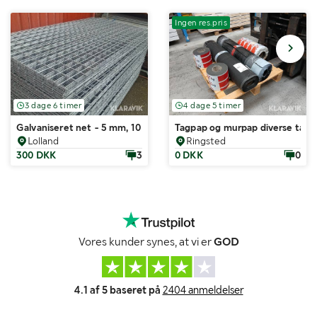
Ingen res.pris
3 dage 6 timer
4 dage 5 timer
Galvaniseret net - 5 mm, 10 styk
Tagpap og murpap diverse tag-
Lolland
Ringsted
300 DKK
3
0 DKK
0
Vores kunder synes, at vi er
GOD
4.1 af 5 baseret på
2404 anmeldelser