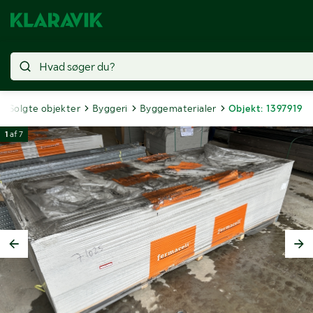
Solgte objekter
Byggeri
Byggematerialer
Objekt: 1397919
1
af
7