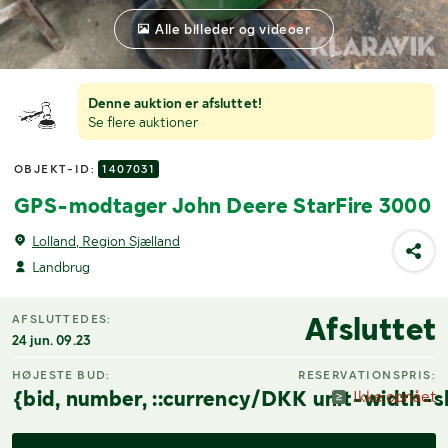
Alle billeder og videoer
Denne auktion er afsluttet!
Se flere auktioner
OBJEKT-ID:
1407031
GPS-modtager John Deere StarFire 3000
Lolland, Region Sjælland
Landbrug
Afsluttet
AFSLUTTEDES:
24 jun. 09.23
HØJESTE BUD:
RESERVATIONSPRIS:
{bid, number, ::currency/DKK unit-width-s
Ikke opnået