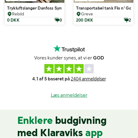
Trykluftslanger Danfoss Synflex Eclipse 3270-061 - 3/8" 6 ruller
Transportabel tank Flo n’ Go 
Rebild
Greve
0 DKK
0
200 DKK
2
Vores kunder synes, at vi er
GOD
4.1 af 5 baseret på
2404 anmeldelser
Læs anmeldelser
Enklere
budgivning
med Klaraviks
app