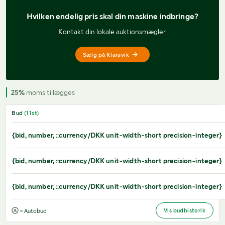
Hvilken endelig pris 
skal din maskine indbringe?
Kontakt din lokale auktionsmægler.
Sælg på Klaravik
25%
moms tillægges
Bud
(
11
st)
{bid, number, ::currency/DKK unit-width-short precision-integer}
{bid, number, ::currency/DKK unit-width-short precision-integer}
{bid, number, ::currency/DKK unit-width-short precision-integer}
Vis budhistorik
= Autobud