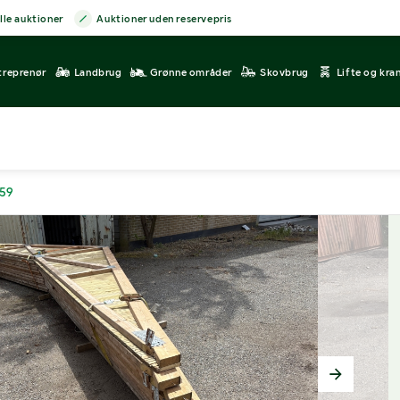
lle auktioner
Auktioner uden reservepris
treprenør
Landbrug
Grønne områder
Skovbrug
Lifte og kra
759