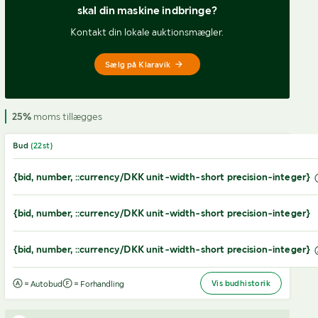
skal din maskine indbringe?
Kontakt din lokale auktionsmægler.
Sælg på Klaravik
25%
moms tillægges
Bud
(
22
st)
{bid, number, ::currency/DKK unit-width-short precision-integer}
{bid, number, ::currency/DKK unit-width-short precision-integer}
{bid, number, ::currency/DKK unit-width-short precision-integer}
Vis budhistorik
= Autobud
= Forhandling