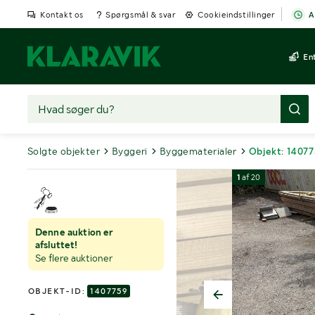
Kontakt os
Spørgsmål & svar
Cookieindstillinger
A
En
Solgte objekter
Byggeri
Byggematerialer
Objekt: 1407
1
af
20
Denne auktion er
afsluttet!
Se flere auktioner
OBJEKT-ID:
1407759