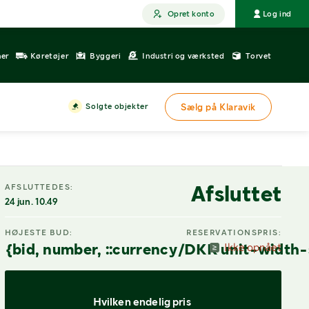
Opret konto
Log ind
ner
Køretøjer
Byggeri
Industri og værksted
Torvet
Solgte objekter
Sælg på Klaravik
Afsluttet
AFSLUTTEDES:
24 jun. 10.49
HØJESTE BUD:
RESERVATIONSPRIS:
{bid, number, ::currency/DKK unit-width-
Ikke opnået
Hvilken endelig pris 