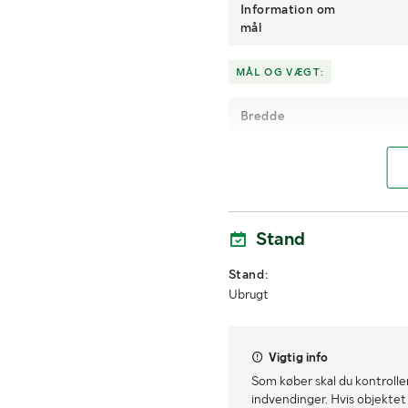
Information om
mål
MÅL OG VÆGT:
Bredde
Tykkelse
Stand
Stand:
Ubrugt
Vigtig info
Som køber skal du kontrolle
indvendinger. Hvis objektet a