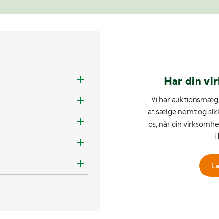
Har din vi
Vi har auktionsmægl
at sælge nemt og sik
os, når din virksomhe
i
L