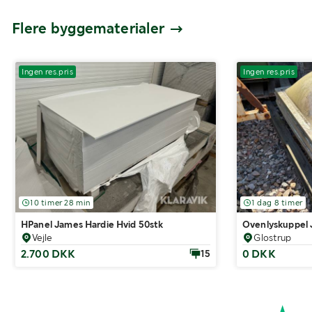
Flere byggematerialer
Ingen res.pris
Ingen res.pris
10 timer 28 min
1 dag 8 timer
HPanel James Hardie Hvid 50stk
Ovenlyskuppel J
Vejle
Glostrup
2.700 DKK
0 DKK
15