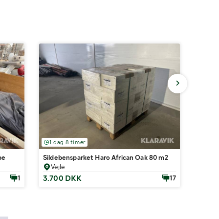
1 dag 8 timer
1 dag
pe
Sildebensparket Haro African Oak 80 m2
Døre S
Vejle
Vejl
3.700 DKK
1.00
1
17