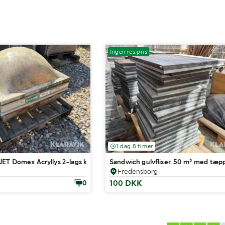
Ingen res.pris
1 dag 8 timer
ET Domex Acryllys 2-lags klar hvælvet, 1 Styk
Sandwich gulvfliser. 50 m² med tæp
Fredensborg
100 DKK
0