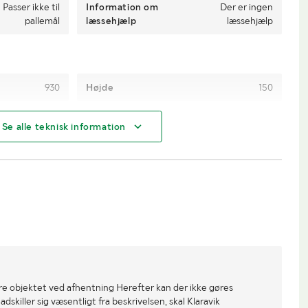
Passer ikke til
Information om
Der er ingen
pallemål
læssehjælp
læssehjælp
930
Højde
150
4
Se alle teknisk information
re objektet ved afhentning Herefter kan der ikke gøres
dskiller sig væsentligt fra beskrivelsen, skal Klaravik