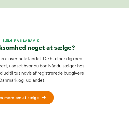
SÆLG PÅ KLARAVIK
rksomhed noget at sælge?
ere over hele landet. De hjælper dig med
kert, uanset hvor du bor. Når du sælger hos
d ud til tusindvis af registrerede budgivere
 Danmark og i udlandet.
æs mere om at sælge