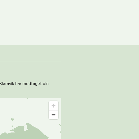
Klaravik har modtaget din