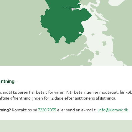
entning
, indtil køberen har betalt for varen. Når betalingen er modtaget, får kø
tale afhentning (inden for 12 dage efter auktionens afslutning).
tning?
Kontakt os på
7220 7035
eller send en e-mail til
info@klaravik.dk