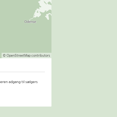
© OpenStreetMap contributors
beren adgang til sælgers