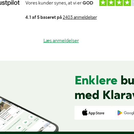
Vores kunder synes, at vi er
GOD
4.1 af 5 baseret på
2403 anmeldelser
Læs anmeldelser
Enklere
bu
med Klara