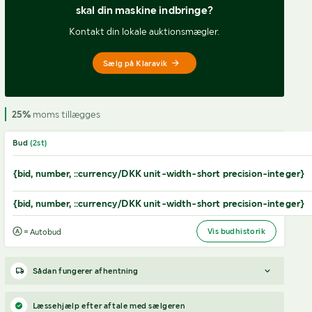
skal din maskine indbringe?
Kontakt din lokale auktionsmægler.
Sælg på Klaravik
25%
moms tillægges
Bud
(
2
st)
{bid, number, ::currency/DKK unit-width-short precision-integer}
{bid, number, ::currency/DKK unit-width-short precision-integer}
Vis budhistorik
= Autobud
Sådan fungerer afhentning
Varen forbliver hos sælgeren, indtil køberen har betalt for
Læssehjælp efter aftale med sælgeren