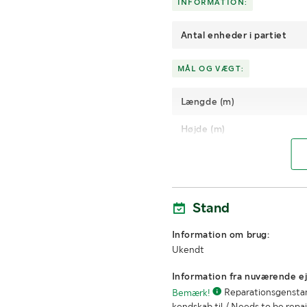
INFORMATION:
Antal enheder i partiet
MÅL OG VÆGT:
Længde (m)
Højde (m)
Stand
Information om brug:
Ukendt
Information fra nuværende ej
Bemærk!
Reparationsgenstand,
kendskab til / Needs to be rep