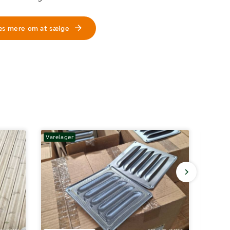
æs mere om at sælge
Varelager
Varela