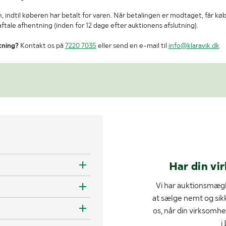
, indtil køberen har betalt for varen. Når betalingen er modtaget, får kø
tale afhentning (inden for 12 dage efter auktionens afslutning).
tning?
Kontakt os på
7220 7035
eller send en e-mail til
info@klaravik.dk
Har din vi
Vi har auktionsmægl
at sælge nemt og sik
os, når din virksomhe
i