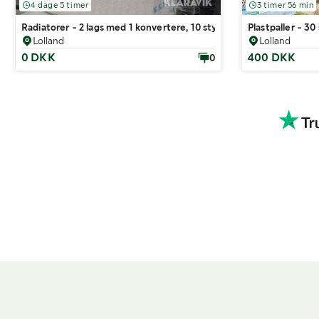
4 dage 5 timer
3 timer 56 min
Radiatorer - 2 lags med 1 konvertere, 10 styk
Plastpaller - 30
Lolland
Lolland
0 DKK
400 DKK
0