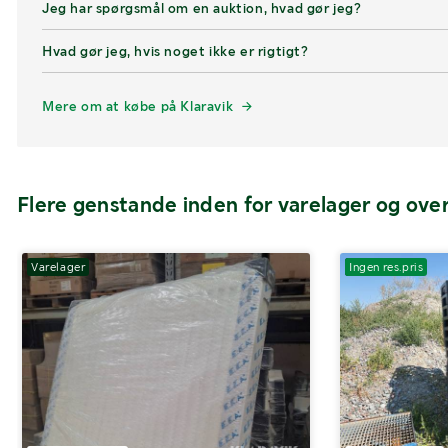
Jeg har spørgsmål om en auktion, hvad gør jeg?
Hvad gør jeg, hvis noget ikke er rigtigt?
Mere om at købe på Klaravik
Flere genstande inden for varelager og ov
Varelager
Varelager
Ingen res.pris