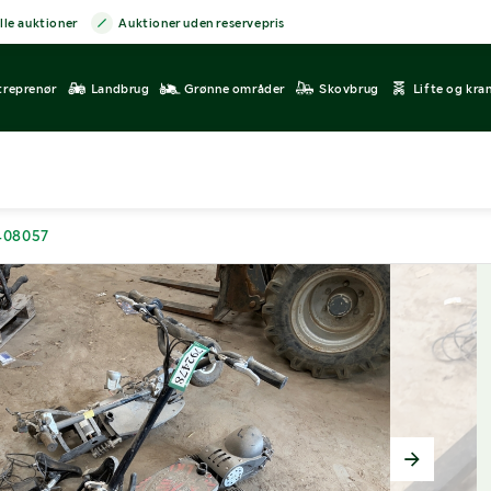
lle auktioner
Auktioner uden reservepris
treprenør
Landbrug
Grønne områder
Skovbrug
Lifte og kra
1408057