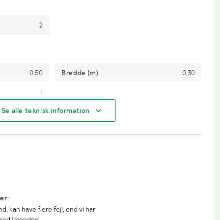
2
0,50
Bredde (m)
0,30
1
Se alle teknisk information
er:
 kan have flere fejl, end vi har
aired/mended