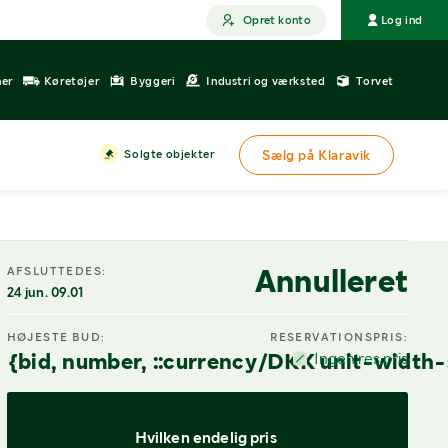
Opret konto
Log ind
ner
Køretøjer
Byggeri
Industri og værksted
Torvet
Solgte objekter
Sælg på Klaravik
Annulleret
AFSLUTTEDES:
24 jun. 09.01
HØJESTE BUD:
RESERVATIONSPRIS:
{bid, number, ::currency/DKK unit-width-
Ingen res.pris
Hvilken endelig pris 