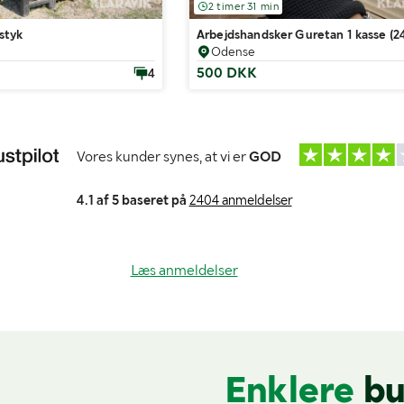
2 timer 31 min
 styk
Arbejdshandsker Guretan 1 kasse (24
Odense
500 DKK
4
Vores kunder synes, at vi er
GOD
4.1 af 5 baseret på
2404 anmeldelser
Læs anmeldelser
Enklere
bu