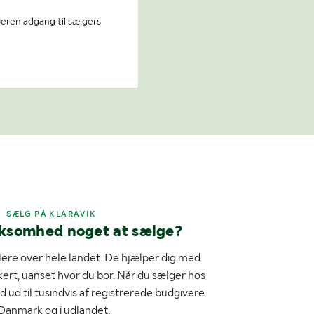
beren adgang til sælgers
SÆLG PÅ KLARAVIK
rksomhed noget at sælge?
ere over hele landet. De hjælper dig med
kert, uanset hvor du bor. Når du sælger hos
d ud til tusindvis af registrerede budgivere
 Danmark og i udlandet.