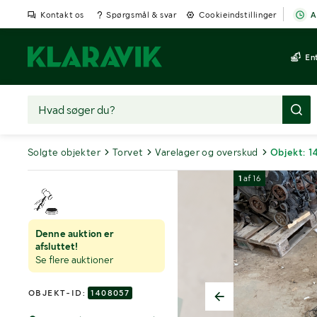
Kontakt os
Spørgsmål & svar
Cookieindstillinger
A
En
Solgte objekter
Torvet
Varelager og overskud
Objekt: 
1
af
16
Denne auktion er
afsluttet!
Se flere auktioner
OBJEKT-ID:
1408057