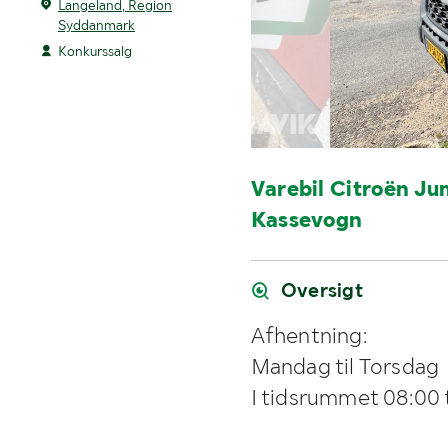
Langeland, Region
Syddanmark
Konkurssalg
Varebil Citroën J
Kassevogn
Oversigt
Afhentning:
Mandag til Torsdag
I tidsrummet 08:00 t