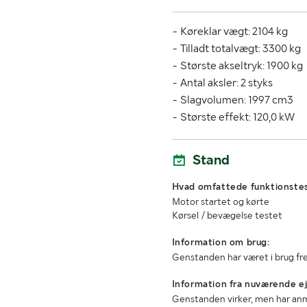
Gearkasse
Antal nøgler
- Køreklar vægt: 2104 kg
- Tilladt totalvægt: 3300 kg
Miljøklasse
- Største akseltryk: 1900 kg
- Antal aksler: 2 styks
Køretøjsstatus
- Slagvolumen: 1997 cm3
- Største effekt: 120,0 kW
Seneste godkendte syn
Stand
MÅL OG VÆGT:
Hvad omfattede funktionste
Lastrummets længde (mm)
Motor startet og kørte
Kørsel / bevægelse testet
Lastrummets højde (mm)
Information om brug:
Genstanden har været i brug fre
Information fra nuværende ej
Genstanden virker, men har an