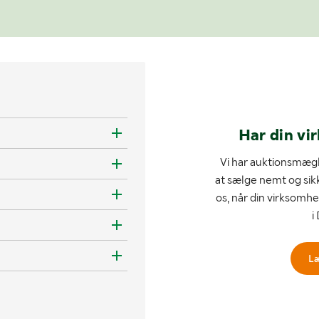
Har din vi
Vi har auktionsmægl
at sælge nemt og sik
os, når din virksomhe
i
L