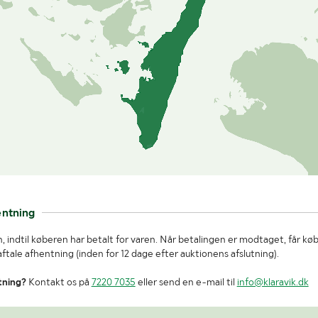
entning
, indtil køberen har betalt for varen. Når betalingen er modtaget, får kø
tale afhentning (inden for 12 dage efter auktionens afslutning).
tning?
Kontakt os på
7220 7035
eller send en e-mail til
info@klaravik.dk