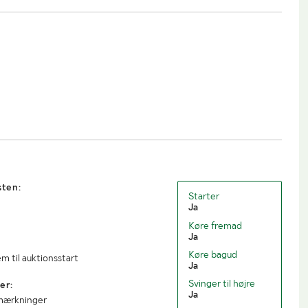
6 gear
Trækkrog
JA
1
Antal nøgler
1
Euro VI
Dæk
215/70R15C
Registreret
1. reg./1. trafik
2018-01-18 / 2018-01-
sv.
18
2025-05-02
sten:
3000
Lastrummets bredde (mm)
1850
Starter
Ja
1900
Køre fremad
Ja
Køre bagud
m til auktionsstart
Ja
Svinger til højre
er:
Ja
mærkninger