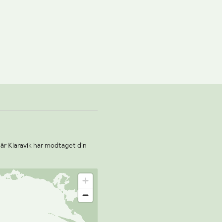
år Klaravik har modtaget din