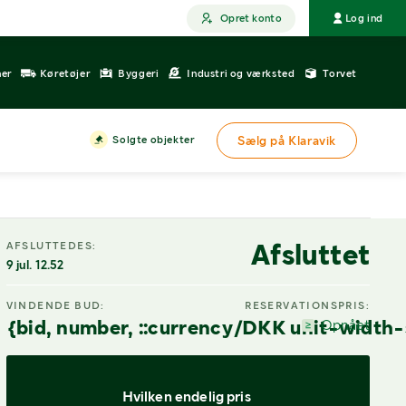
Opret konto
Log ind
ner
Køretøjer
Byggeri
Industri og værksted
Torvet
Solgte objekter
Sælg på Klaravik
DIGITAL VISNING
Afsluttet
AFSLUTTEDES:
9 jul. 12.52
VINDENDE BUD:
RESERVATIONSPRIS:
{bid, number, ::currency/DKK unit-width-
Opnået
Hvilken endelig pris 