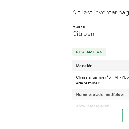
Alt løst inventar ba
Mærke:
Citroën
INFORMATION:
Modelår
Chassisnummer/S
VF7YB3
erienummer
Nummerplade medfølger
Antal passagerer
Motoreffekt