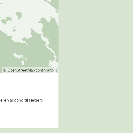
© OpenStreetMap contributors
beren adgang til sælgers