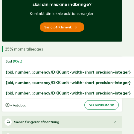
skal din maskine indbringe?
Kontakt din lokale auktionsmægler.
Sælg på Klaravik
25%
moms tillægges
Bud
(
93
st)
{bid, number, ::currency/DKK unit-width-short precision-integer}
{bid, number, ::currency/DKK unit-width-short precision-integer}
{bid, number, ::currency/DKK unit-width-short precision-integer}
Vis budhistorik
= Autobud
Sådan fungerer afhentning