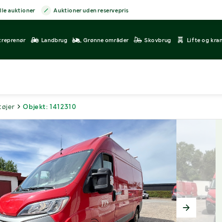
lle auktioner
Auktioner uden reservepris
treprenør
Landbrug
Grønne områder
Skovbrug
Lifte og kra
tøjer
Objekt: 1412310