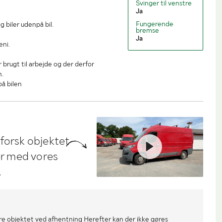
Svinger til venstre
Ja
Fungerende
g biler udenpå bil.
bremse
Ja
eni.
brugt til arbejde og der derfor
n.
på bilen
dforsk objektet
ler med vores
.
re objektet ved afhentning Herefter kan der ikke gøres