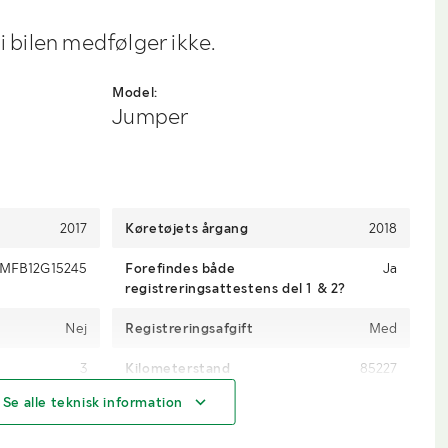
gi bilen medfølger ikke.
Model:
Jumper
2017
Køretøjets årgang
2018
MFB12G15245
Forefindes både
Ja
registreringsattestens del 1 & 2?
Nej
Registreringsafgift
Med
3
Kilometerstand
85227
Se alle teknisk information
161 hk
Brændstof
Diesel