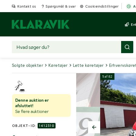
Kontakt os
Spørgsmål & svar
Cookieindstillinger
A
En
Solgte objekter
Køretøjer
Lette køretøjer
Erhvervskøre
1
af
82
Denne auktion er
afsluttet!
Se flere auktioner
OBJEKT-ID:
1412310