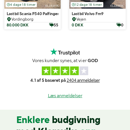
4 dage 18 timer
12 dage 18 timer
Lastbil Scania P340 Palfinger PK16502 kran
Lastbil Volvo Fm9
Vordingborg
Vejen
80.000 DKK
55
0 DKK
0
Vores kunder synes, at vi er
GOD
4.1 af 5 baseret på
2404 anmeldelser
Læs anmeldelser
Enklere
budgivning