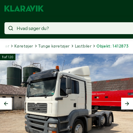
ekter
Køretøjer
Tunge køretøjer
Lastbiler
Objekt: 1412873
1
af
120