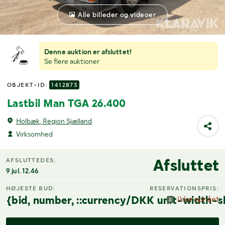
Alle billeder og videoer
Denne auktion er afsluttet!
Se flere auktioner
OBJEKT-ID:
1412873
Lastbil Man TGA 26.400
Holbæk, Region Sjælland
Virksomhed
Afsluttet
AFSLUTTEDES:
9 jul. 12.46
HØJESTE BUD:
RESERVATIONSPRIS:
{bid, number, ::currency/DKK unit-width-s
Ikke opnået