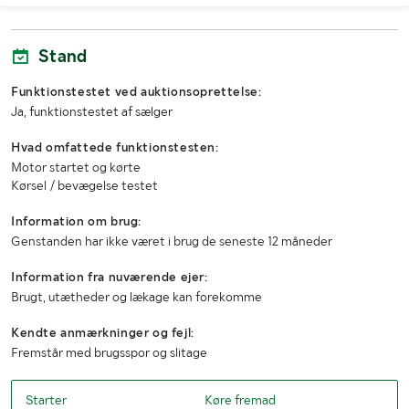
MÅL OG VÆGT:
Stand
Totalvægt (kg)
24000
Funktionstestet ved auktionsoprettelse:
Ja, funktionstestet af sælger
Længde (mm)
6600
Hvad omfattede funktionstesten:
Bredde (mm)
2550
Motor startet og kørte
Kørsel / bevægelse testet
Højde (mm)
3650
Information om brug:
Genstanden har ikke været i brug de seneste 12 måneder
Information fra nuværende ejer:
Brugt, utætheder og lækage kan forekomme
Kendte anmærkninger og fejl:
Fremstår med brugsspor og slitage
Starter
Køre fremad