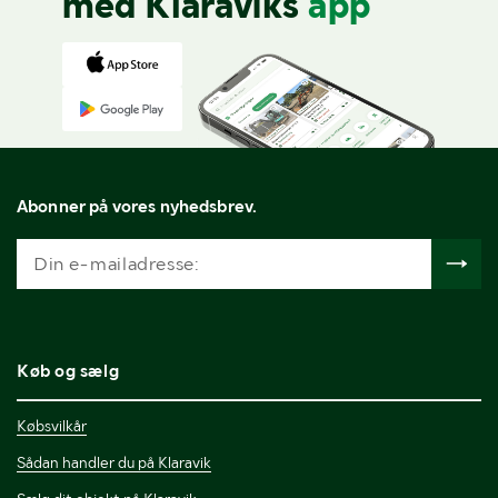
med Klaraviks
app
Abonner på vores nyhedsbrev.
Køb og sælg
Købsvilkår
Sådan handler du på Klaravik