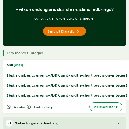
Hvilken endelig pris 
skal din maskine indbringe?
Kontakt din lokale auktionsmægler.
Sælg på Klaravik
25%
moms tillægges
Bud
(
54
st)
{bid, number, ::currency/DKK unit-width-short precision-integer}
{bid, number, ::currency/DKK unit-width-short precision-integer}
{bid, number, ::currency/DKK unit-width-short precision-integer}
Vis budhistorik
= Autobud
= Forhandling
Sådan fungerer afhentning