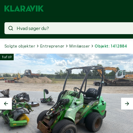
Solgte objekter
Entreprenør
Minilæsser
Objekt: 1412884
1
af
69