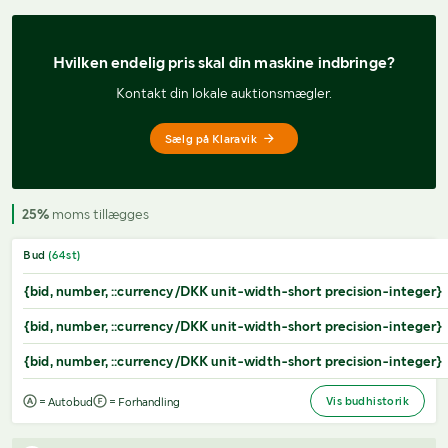
Hvilken endelig pris 
skal din maskine indbringe?
Kontakt din lokale auktionsmægler.
Sælg på Klaravik
25%
moms tillægges
Bud
(
64
st)
{bid, number, ::currency/DKK unit-width-short precision-integer}
{bid, number, ::currency/DKK unit-width-short precision-integer}
{bid, number, ::currency/DKK unit-width-short precision-integer}
Vis budhistorik
= Autobud
= Forhandling