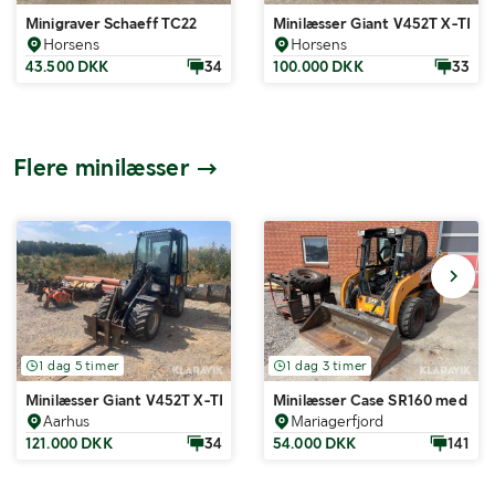
Minigraver Schaeff TC22
Minilæsser Giant V452T X-TRA
Horsens
Horsens
43.500 DKK
34
100.000 DKK
33
Flere minilæsser
1 dag 5 timer
1 dag 3 timer
Minilæsser Giant V452T X-TRA HD med tilbehør
Minilæsser Case SR160 med skov
Aarhus
Mariagerfjord
121.000 DKK
34
54.000 DKK
141