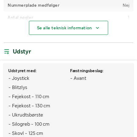
Nummerplade medfølger
Nej
Antal nøgler
1
Se alle teknisk information
Driftstimer
1842
Brændstof
Diesel
Udstyr
Type af hydraulikolie
Hydraulikolie 46
Motortype
Kubota V1505
Udstyret med:
Fæstningsbeslag:
- Joystick
- Avant
Motoreffekt (kW/hk)
37,5 hk
- Blitzlys
Maksimumhastighed
14 km/t
- Fejekost - 110 cm
Dæk
26x12.00-12
- Fejekost - 130 cm
- Ukrudtsbørste
MÅL OG VÆGT:
- Silogreb - 100 cm
Vægt (kg)
- Skovl - 125 cm
1530