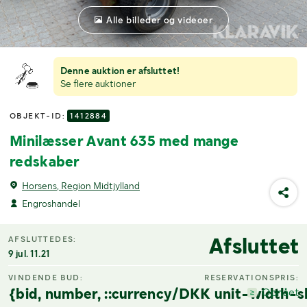
Alle billeder og videoer
Denne auktion er afsluttet!
Se flere auktioner
OBJEKT-ID:
1412884
Minilæsser Avant 635 med mange
redskaber
Horsens, Region Midtjylland
Engroshandel
Afsluttet
AFSLUTTEDES:
9 jul. 11.21
VINDENDE BUD:
RESERVATIONSPRIS:
{bid, number, ::currency/DKK unit-width-s
Opnået