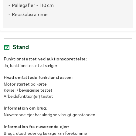
- Pallegafler - 110 cm
Maks. lastvægt (kg)
1100
- Redskabsramme
Totalvægt (kg)
2630
Længde
2610 mm
Bredde
1280 mm
Stand
Højde
2060 mm
Funktionstestet ved auktionsoprettelse:
Ja, funktionstestet af sælger
Øvrige mål
Teleskop længde: 600 mm
Løftehøjde: 2835 mm
Hvad omfattede funktionstesten:
Motor startet og kørte
Kørsel / bevægelse testet
Arbejdsfunktion(er) testet
Information om brug:
Nuværende ejer har aldrig selv brugt genstanden
Information fra nuværende ejer:
Brugt, utætheder og lækage kan forekomme