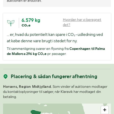
auktionen er afsluttet.
6.579 kg
Hvordan har vi beregnet
det?
CO₂e
... er, hvad du potentielt kan spare i CO₂-udledning ved
at købe denne vare brugt i stedet for ny.
Til sammenligning svarer en flyvning fra
Copenhagen til Palma
de Mallorca 296 kg CO₂e
pr. passager.
Placering & sådan fungerer afhentning
Horsens, Region Midtjylland.
Som vinder af auktionen modtager
du kontaktoplysninger til sælger, når Klaravik har modtaget din
betaling.