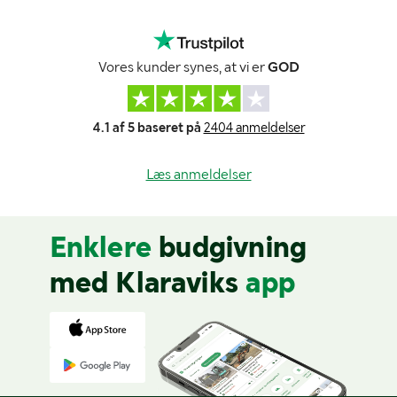
Vores kunder synes, at vi er
GOD
4.1 af 5 baseret på
2404 anmeldelser
Læs anmeldelser
Enklere
budgivning
med Klaraviks
app