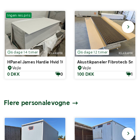
Ingen res.pris
6 dage 14 timer
6 dage 12 timer
HPanel James Hardie Hvid 100 styk
Akustikpaneler Fibrotecb Smoke
Vejle
Vejle
0 DKK
0
100 DKK
1
Flere personalevogne