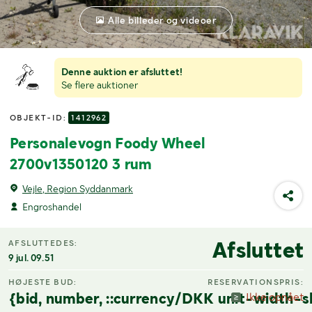
Alle billeder og videoer
Denne auktion er afsluttet!
Se flere auktioner
OBJEKT-ID:
1412962
Personalevogn Foody Wheel
2700v1350120 3 rum
Vejle, Region Syddanmark
Engroshandel
Afsluttet
AFSLUTTEDES:
9 jul. 09.51
HØJESTE BUD:
RESERVATIONSPRIS:
{bid, number, ::currency/DKK unit-width-s
Ikke opnået