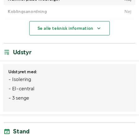
Koblingsanordning
Nej
Køretøjsstatus
Registreret
Se alle teknisk information
Seneste godkendte syn
2025-02-24
Udstyr
MÅL OG VÆGT:
Tjenestevægt (kg)
1426
Udstyret med:
- Isolering
- El-central
- 3 senge
Stand