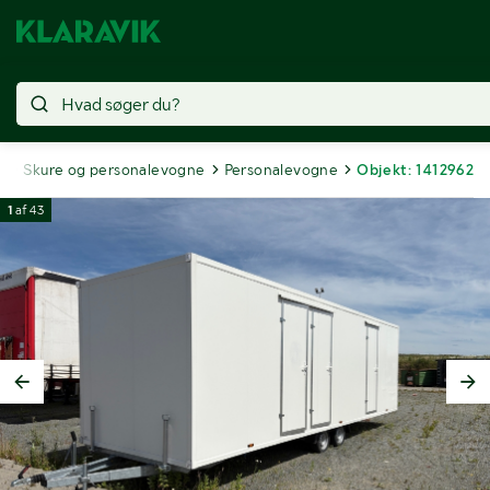
r
Skure og personalevogne
Personalevogne
Objekt: 1412962
1
af
43