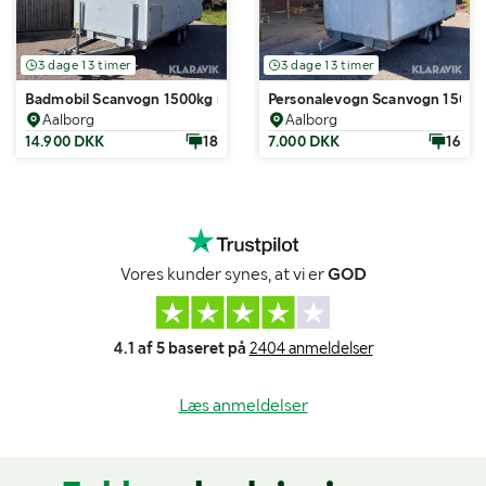
3 dage 13 timer
3 dage 13 timer
Badmobil Scanvogn 1500kg med bremser 3 rum
Personalevogn Scanvogn 1500k
Aalborg
Aalborg
14.900 DKK
18
7.000 DKK
16
Vores kunder synes, at vi er
GOD
4.1 af 5 baseret på
2404 anmeldelser
Læs anmeldelser