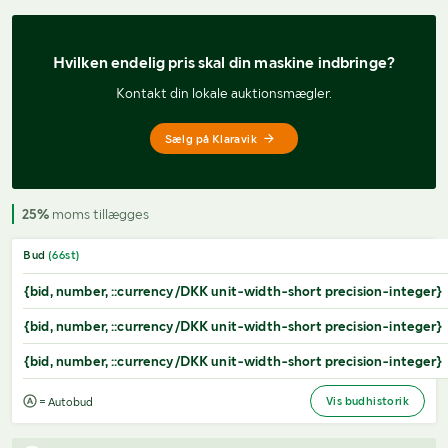
Hvilken endelig pris 
skal din maskine indbringe?
Kontakt din lokale auktionsmægler.
Sælg på Klaravik
25%
moms tillægges
Bud
(
66
st)
{bid, number, ::currency/DKK unit-width-short precision-integer}
{bid, number, ::currency/DKK unit-width-short precision-integer}
{bid, number, ::currency/DKK unit-width-short precision-integer}
Vis budhistorik
= Autobud