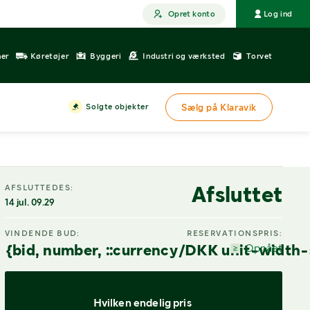
Opret konto
Log ind
ner
Køretøjer
Byggeri
Industri og værksted
Torvet
Solgte objekter
Sælg på Klaravik
Afsluttet
AFSLUTTEDES:
14 jul. 09.29
VINDENDE BUD:
RESERVATIONSPRIS:
{bid, number, ::currency/DKK unit-width-
Opnået
Hvilken endelig pris 