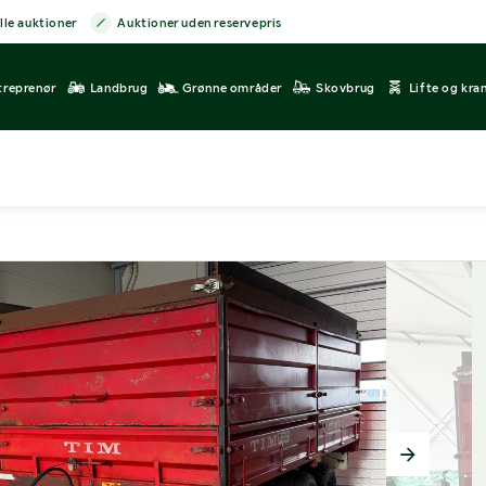
lle auktioner
Auktioner uden reservepris
treprenør
Landbrug
Grønne områder
Skovbrug
Lifte og kra