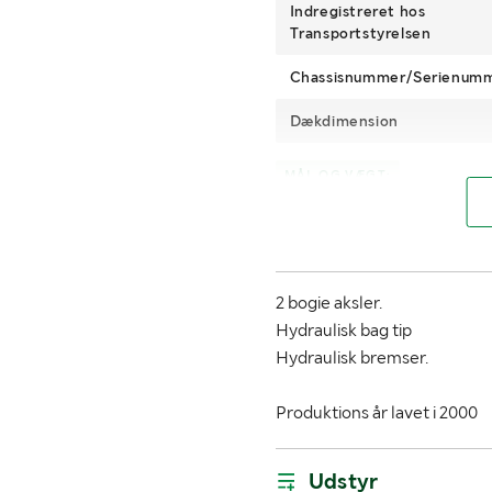
Indregistreret hos
Transportstyrelsen
Chassisnummer/Serienum
Dækdimension
MÅL OG VÆGT:
Vægt (kg)
Bredde (m)
2 bogie aksler.
Ladlængde (m)
Hydraulisk bag tip
Hydraulisk bremser.
Læmhøjde (m)
Produktions år lavet i 2000
Udstyr