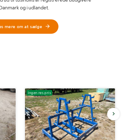
 Danmark og i udlandet.
æs mere om at sælge
Ingen res.pris