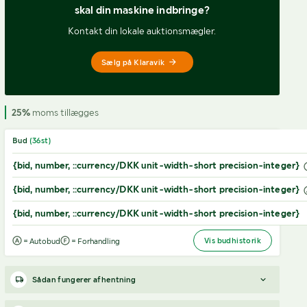
skal din maskine indbringe?
Kontakt din lokale auktionsmægler.
Sælg på Klaravik
25%
moms tillægges
Bud
(
36
st)
{bid, number, ::currency/DKK unit-width-short precision-integer}
{bid, number, ::currency/DKK unit-width-short precision-integer}
{bid, number, ::currency/DKK unit-width-short precision-integer}
Vis budhistorik
= Autobud
= Forhandling
Sådan fungerer afhentning