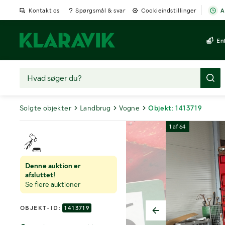
Kontakt os
Spørgsmål & svar
Cookieindstillinger
A
En
Solgte objekter
Landbrug
Vogne
Objekt: 1413719
1
af
64
Denne auktion er
afsluttet!
Se flere auktioner
OBJEKT-ID:
1413719