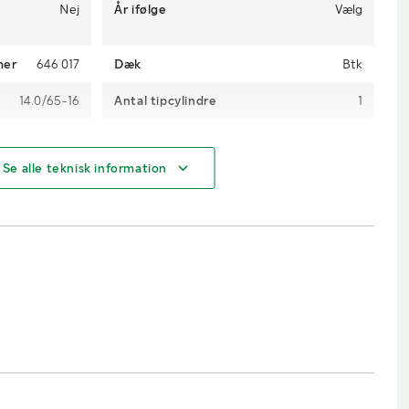
Nej
År ifølge
Vælg
mer
646 017
Dæk
Btk
14.0/65-16
Antal tipcylindre
1
Se alle teknisk information
3000
Længde (m)
5,75
2,38
Højde (m)
2,55
4,38
Ladbredde (m)
2,30
1,55
Maks.last (kg)
10000