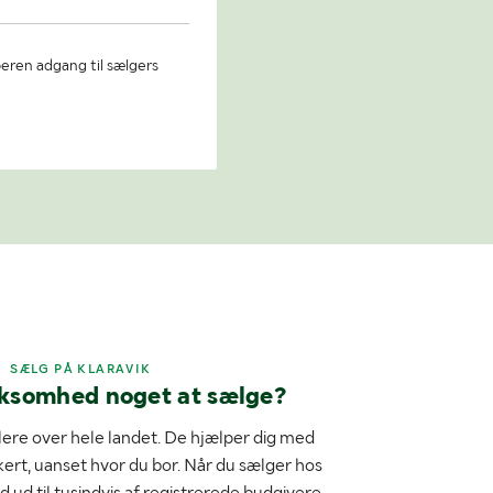
beren adgang til sælgers
SÆLG PÅ KLARAVIK
rksomhed noget at sælge?
ere over hele landet. De hjælper dig med
kert, uanset hvor du bor. Når du sælger hos
d ud til tusindvis af registrerede budgivere