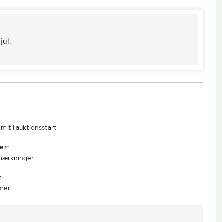
jul.
m til auktionsstart
er:
mærkninger
:
mmer