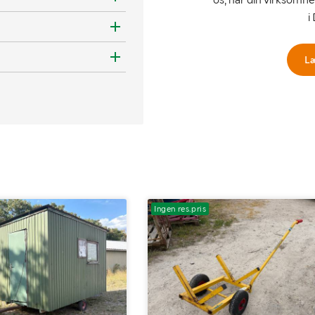
i
L
Ingen res.pris