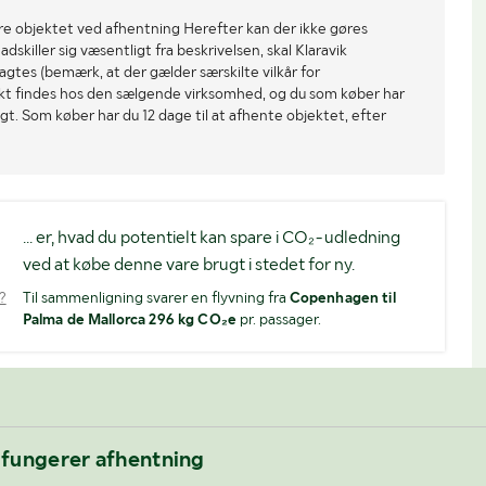
re objektet ved afhentning Herefter kan der ikke gøres
dskiller sig væsentligt fra beskrivelsen, skal Klaravik
gtes (bemærk, at der gælder særskilte vilkår for
ekt findes hos den sælgende virksomhed, og du som køber har
gt. Som køber har du 12 dage til at afhente objektet, efter
... er, hvad du potentielt kan spare i CO₂-udledning
ved at købe denne vare brugt i stedet for ny.
?
Til sammenligning svarer en flyvning fra
Copenhagen til
Palma de Mallorca 296 kg CO₂e
pr. passager.
 fungerer afhentning