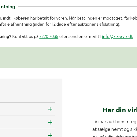
entning
, indtil køberen har betalt for varen. Når betalingen er modtaget, får kø
tale afhentning (inden for 12 dage efter auktionens afslutning).
tning?
Kontakt os på
7220 7035
eller send en e-mail til
info@klaravik.dk
Har din vi
Vi har auktionsmægl
at sælge nemt og sik
os, når din virksomhe