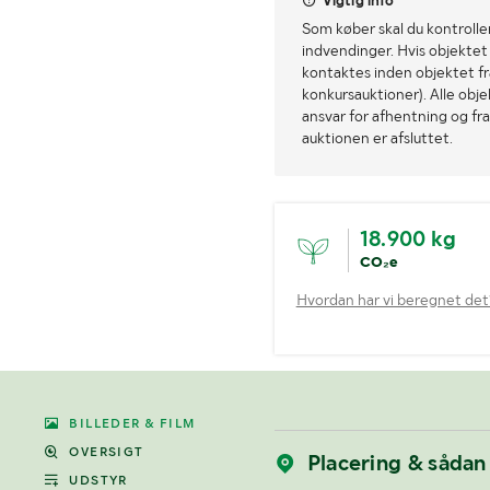
Vigtig info
Som køber skal du kontrolle
indvendinger. Hvis objektet a
kontaktes inden objektet fra
konkursauktioner). Alle obj
ansvar for afhentning og fra
auktionen er afsluttet.
18.900 kg
CO₂e
Hvordan har vi beregnet det
BILLEDER & FILM
OVERSIGT
Placering & sådan
UDSTYR