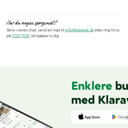
Har du nogen spørgsmål?
Skriv i vores chat, send en mail til
info@klaravik.dk
eller ring til os
på
7220 7035
, så hjælper vi dig.
Enklere
bu
med Klara