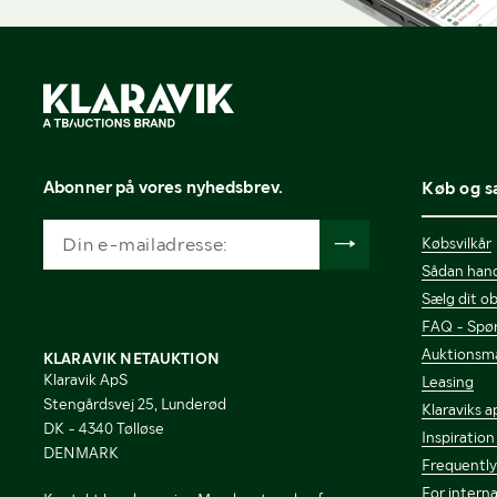
Abonner på vores nyhedsbrev.
Køb og s
Købsvilkår
Sådan hand
Sælg dit ob
FAQ - Spør
Auktionsm
KLARAVIK NETAUKTION
Klaravik ApS
Leasing
Stengårdsvej 25, Lunderød
Klaraviks a
DK - 4340 Tølløse
Inspiration
DENMARK
Frequently
For interna