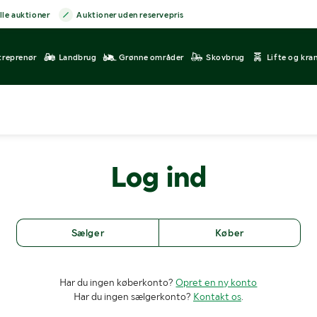
lle auktioner
Auktioner uden reservepris
treprenør
Landbrug
Grønne områder
Skovbrug
Lifte og kra
Log ind
Sælger
Køber
Har du ingen køberkonto?
Opret en ny konto
Har du ingen sælgerkonto?
Kontakt os
.