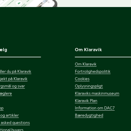
ælg
Om Klaravik
Om Klaravik
ler du på Klaravik
Fortrolighedspolitik
jekt på Klaravik
Cookies
gsmål og svar
Oplysningspligt
æglere
Klaraviks maskinmuseum
Klaravik Plan
pp
Information om DAC7
 og artikler
Bæredygtighed
 asked questions
tional buyers