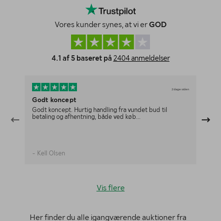
Vores kunder synes, at vi er
GOD
4.1 af 5 baseret på
2404 anmeldelser
2 dage siden
Godt koncept
De
Godt koncept. Hurtig handling fra vundet bud til
De
betaling og afhentning, både ved køb...
- Kell Olsen
- 
Vis flere
Her finder du alle igangværende auktioner fra