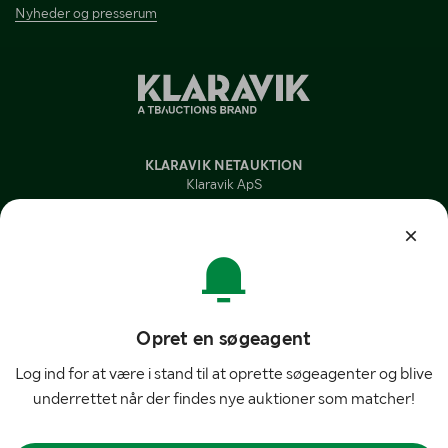
Nyheder og presserum
KLARAVIK NETAUKTION
Klaravik ApS
Stengårdsvej 25, Lunderød
DK - 4340 Tølløse
DENMARK
Kontakt kundeservice Mandag-torsdag fra 07:30-15:30 Fredag fra
08:30-14:00
Mail:
info@klaravik.dk
Opret en søgeagent
Telefon:
7220 7035
Log ind for at være i stand til at oprette søgeagenter og blive
Materiale på denne side må ikke offentliggøres uden skriftlig
underrettet når der findes nye auktioner som matcher!
tilladelse fra Klaravik ApS.