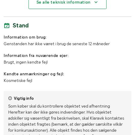
Se alle teknisk information
Højde
550mm
Øvrige mål
Kran krog Længde 1050mm Bredde 440mm
Stand
Information om brug:
Genstanden har ikke været i brug de seneste 12 måneder
Information fra nuværende ejer:
Brugt, ingen kendte fejl
Kendte anmærkninger og fejl:
Kosmetiske fejl
Vigtig info
Som køber skal du kontrollere objektet ved afhentning
Herefter kan der ikke gøres indvendinger. Hvis objektet
adskiller sig væsentligt fra beskrivelsen, skal Klaravik kontaktes
inden objektet fragtes (bemærk, at der gælder særskilte vilkår
for konkursauktioner). Alle objekt findes hos den sælgende