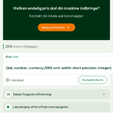
Hvilken endelig pris 
skal din maskine indbringe?
Kontakt din lokale auktionsmægler.
Sælg på Klaravik
25%
moms tillægges
Bud
(
1
st)
{bid, number, ::currency/DKK unit-width-short precision-integer}
Vis budhistorik
= Autobud
Sådan fungerer afhentning
Varen forbliver hos sælgeren, indtil køberen har betalt for
Læssehjælp efter aftale med sælgeren
varen. Når betalingen er modtaget, får køberen adgang til