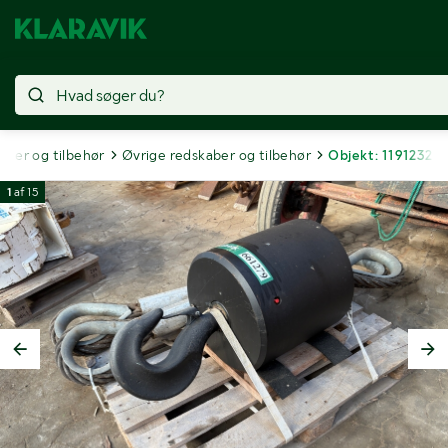
aber og tilbehør
Øvrige redskaber og tilbehør
Objekt: 1191232
1
af
15