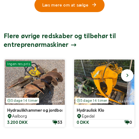
Læs mere om at sælge
Flere øvrige redskaber og tilbehør til
entreprenørmaskiner
Ingen res.pris
3 dage 14 timer
5 dage 14 timer
Hydraulikhammer og jordbor Epiroc SB102
Hydraulisk Klo
Aalborg
Egedal
3.200 DKK
33
0 DKK
0