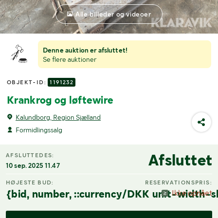
Alle billeder og videoer
Denne auktion er afsluttet!
Se flere auktioner
OBJEKT-ID:
1191232
Krankrog og løftewire
Kalundborg, Region Sjælland
Formidlingssalg
Afsluttet
AFSLUTTEDES:
10 sep. 2025 11.47
HØJESTE BUD:
RESERVATIONSPRIS:
{bid, number, ::currency/DKK unit-width-s
Ikke opnået