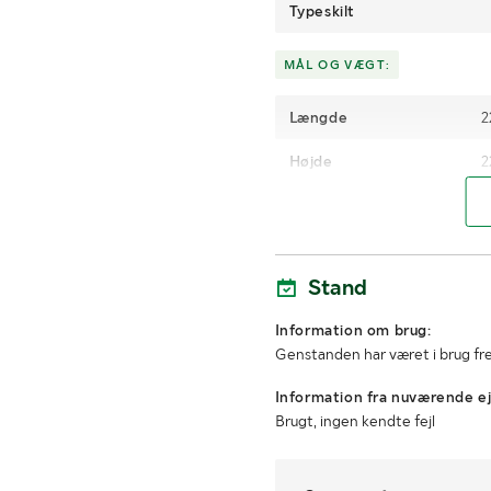
Typeskilt
MÅL OG VÆGT:
Længde
2
Højde
2
Øvrig
2 låger 2 s
e mål
centimeter længde,
bred, 5 centi
Stand
Information om brug:
Genstanden har været i brug fre
Information fra nuværende ej
Brugt, ingen kendte fejl