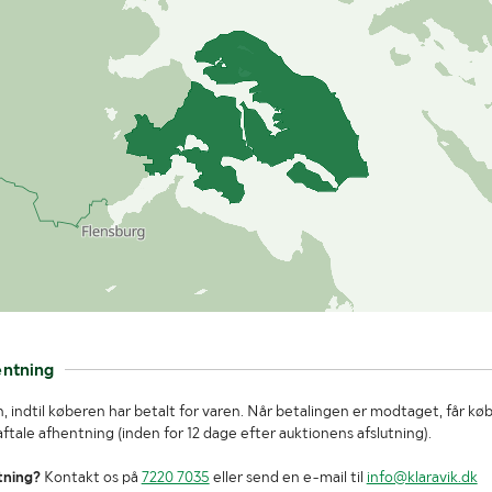
entning
, indtil køberen har betalt for varen. Når betalingen er modtaget, får kø
tale afhentning (inden for 12 dage efter auktionens afslutning).
tning?
Kontakt os på
7220 7035
eller send en e-mail til
info@klaravik.dk