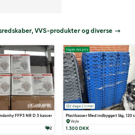
dsredskaber, VVS-produkter og diverse
Ingen res.pris
2 dage 2 timer
ndanhy FFP3 NR D 3 kasser af 12 æsker
Plastkasser Med indbygget låg, 120 
Vejle
1.300 DKK
2