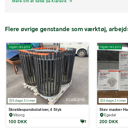
Mere om at købe på Klaravik
Flere øvrige genstande som værktøj, arbej
Ingen res.pris
Ingen res.pris
3 dage 3 timer
3 dage 2 timer
Skraldespandsstativer, 4 Styk
Støv masker Ha
Viborg
Egedal
100 DKK
200 DKK
1