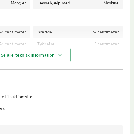
Mangler
Læssehjælp med
Maskine
24 centimeter
Bredde
137 centimeter
24 centimeter
Tykkelse
5 centimeter
Se alle teknisk information
kinner mål: 302
 5 centimeter
meter tykkelse
m til auktionsstart
er: