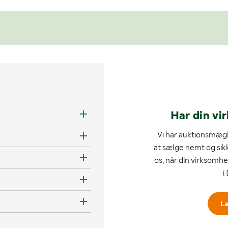
Har din vi
Vi har auktionsmægl
at sælge nemt og sik
os, når din virksomhe
i
L