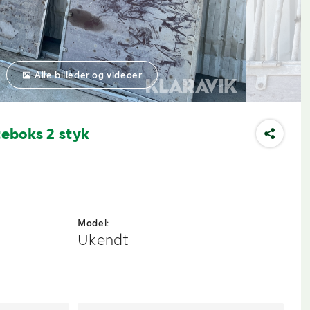
Alle billeder og videoer
teboks 2 styk
Model:
Ukendt