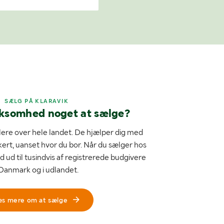
SÆLG PÅ KLARAVIK
rksomhed noget at sælge?
ere over hele landet. De hjælper dig med
kert, uanset hvor du bor. Når du sælger hos
d ud til tusindvis af registrerede budgivere
 Danmark og i udlandet.
æs mere om at sælge