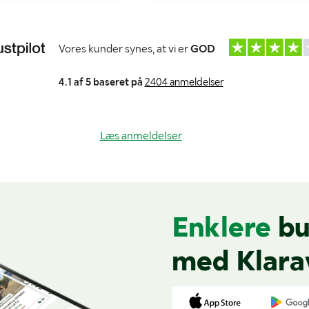
Vores kunder synes, at vi er
GOD
4.1 af 5 baseret på
2404 anmeldelser
Læs anmeldelser
Enklere
bu
med Klara