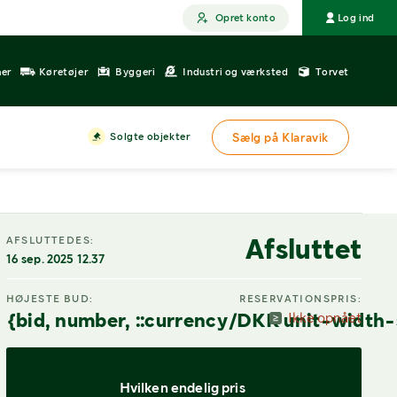
Opret konto
Log ind
ner
Køretøjer
Byggeri
Industri og værksted
Torvet
Solgte objekter
Sælg på Klaravik
Afsluttet
AFSLUTTEDES:
16 sep. 2025 12.37
HØJESTE BUD:
RESERVATIONSPRIS:
{bid, number, ::currency/DKK unit-width-
Ikke opnået
Hvilken endelig pris 