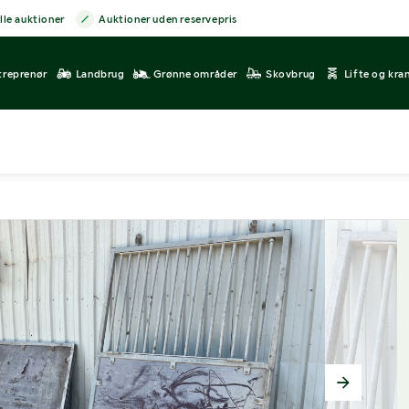
lle auktioner
Auktioner uden reservepris
treprenør
Landbrug
Grønne områder
Skovbrug
Lifte og kra