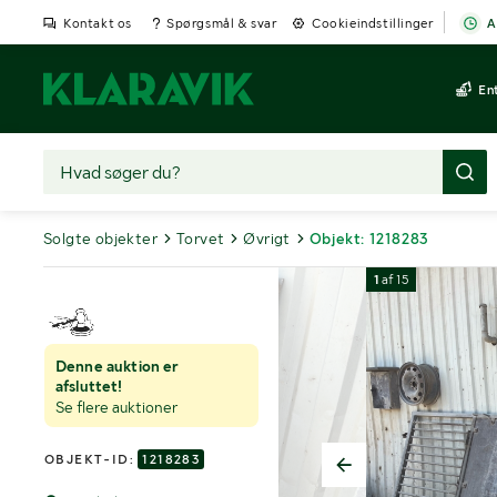
Kontakt os
Spørgsmål & svar
Cookieindstillinger
A
En
Solgte objekter
Torvet
Øvrigt
Objekt: 1218283
1
af
15
Denne auktion er
afsluttet!
Se flere auktioner
OBJEKT-ID:
1218283