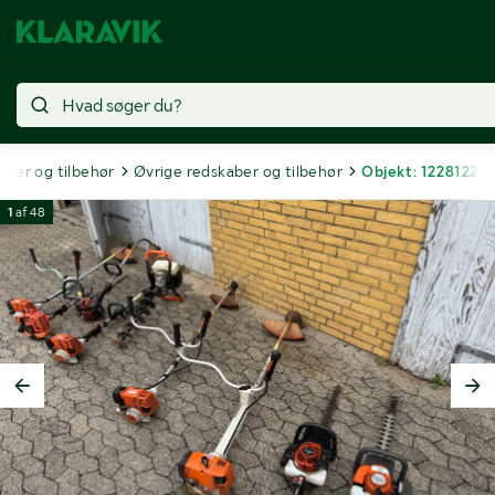
ber og tilbehør
Øvrige redskaber og tilbehør
Objekt: 1228122
1
af
48