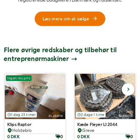
Læs mere om at sælge
Flere øvrige redskaber og tilbehør til
entreprenørmaskiner
Ingen res.pris
1 dag 23 timer
2 dage 1 time
Klips Raptor
Kæde Fleyer LI 2044
Holstebro
Greve
0 DKK
0
0 DKK
0