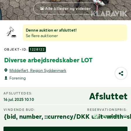
Alle billeder og videoer
Denne auktion er afsluttet!
Se flere auktioner
OBJEKT-ID:
1228122
Diverse arbejdsredskaber LOT
Middelfart, Region Syddanmark
Forening
Afsluttet
AFSLUTTEDES:
16 jul. 2025 10.10
VINDENDE BUD:
RESERVATIONSPRIS:
{bid, number, ::currency/DKK unit-width-s
Ingen res.pris