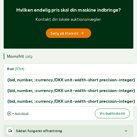
Hvilken endelig pris 
skal din maskine indbringe?
Kontakt din lokale auktionsmægler.
Sælg på Klaravik
Momsfrit
salg
Bud
(
37
st)
{bid, number, ::currency/DKK unit-width-short precision-integer}
{bid, number, ::currency/DKK unit-width-short precision-integer}
{bid, number, ::currency/DKK unit-width-short precision-integer}
Vis budhistorik
= Autobud
Sådan fungerer afhentning