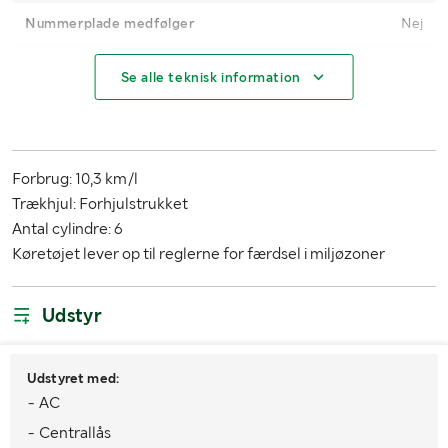
Nummerplade medfølger
Nej
Kilometerstand
135395
Se alle teknisk information
Brændstof
Benzin
Trækkrog
Nej
Forbrug: 10,3 km/l
Antal nøgler
1
Trækhjul: Forhjulstrukket
Miljøklasse
Ingen Norm
Antal cylindre: 6
Køretøjet lever op til reglerne for færdsel i miljøzoner
Køretøjsstatus
Registreret
1. reg./1. trafik sv.
2005-06-08 / 2005-06-08
Udstyr
Seneste godkendte syn
2024-12-19
Udstyret med:
Synet til og med
2026-12-10
- AC
- Centrallås
MÅL OG VÆGT: