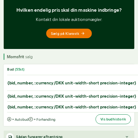
Hvilken endelig pris 
skal din maskine indbringe?
Kontakt din lokale auktionsmægler.
Sælg på Klaravik
Momsfrit
salg
Bud
(
55
st)
{bid, number, ::currency/DKK unit-width-short precision-integer}
{bid, number, ::currency/DKK unit-width-short precision-integer}
{bid, number, ::currency/DKK unit-width-short precision-integer}
Vis budhistorik
= Autobud
= Forhandling
Sådan fungerer afhentning