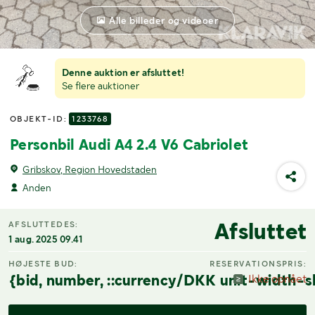
Alle billeder og videoer
Denne auktion er afsluttet!
Se flere auktioner
OBJEKT-ID:
1233768
Personbil Audi A4 2.4 V6 Cabriolet
Gribskov, Region Hovedstaden
Anden
Afsluttet
AFSLUTTEDES:
1 aug. 2025 09.41
HØJESTE BUD:
RESERVATIONSPRIS:
{bid, number, ::currency/DKK unit-width-s
Ikke opnået