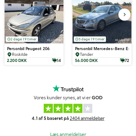
2 dage 19 timer
3 dage 19 timer
Personbil Peugeot 206
Personbil Mercedes-Benz E-klas
Roskilde
Tønder
2.200 DKK
14
56.000 DKK
72
Vores kunder synes, at vi er
GOD
4.1 af 5 baseret på
2404 anmeldelser
Læs anmeldelser