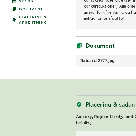
kontaktes inden objektet fra
STAND
konkursauktioner). Alle obj
DOKUMENT
ansvar for afhentning og fra
PLACERING &
auktionen er afsluttet.
AFHENTNING
Dokument
filebank32777.jpg
Placering & sådan
Aalborg, Region Nordjylland.
betaling.