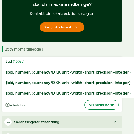
skal din maskine indbringe?
Kontakt din lokale auktionsmægler.
Sælg på Klaravik
25%
moms tillægges
Bud
(
103
st)
{bid, number, ::currency/DKK unit-width-short precision-integer}
{bid, number, ::currency/DKK unit-width-short precision-integer}
{bid, number, ::currency/DKK unit-width-short precision-integer}
Vis budhistorik
= Autobud
Sådan fungerer afhentning