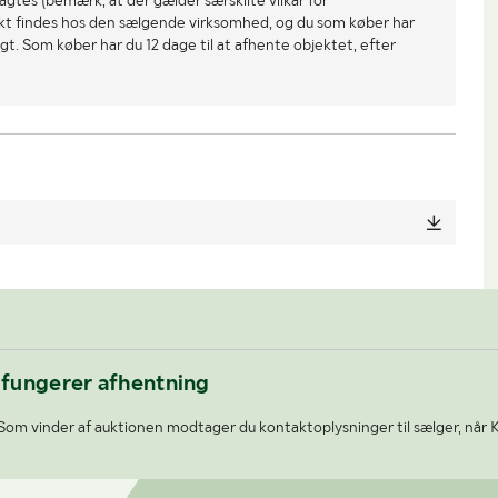
gtes (bemærk, at der gælder særskilte vilkår for
ekt findes hos den sælgende virksomhed, og du som køber har
gt. Som køber har du 12 dage til at afhente objektet, efter
 fungerer afhentning
Som vinder af auktionen modtager du kontaktoplysninger til sælger, når 