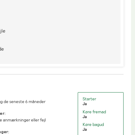
stvægt
1982
Totalvægt (kg)
2800
/
jle
750
Længde (mm)
4900
de
2400
Højde (mm)
2300
2500
Lastrummets bredde (mm)
1700
1650
Starter
ug de seneste 6 måneder
Ja
Køre fremad
er:
Ja
 anmærkninger eller fejl
Køre bagud
Ja
nger: