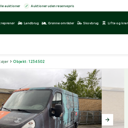
lle auktioner
Auktioner uden reservepris
treprenør
Landbrug
Grønne områder
Skovbrug
Lifte og kra
tøjer
Objekt: 1234502