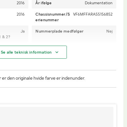
2016
År ifølge
Dokumentation
2016
Chassisnummer/S
VF6MFFARA55156852
erienummer
Ja
Nummerplade medfølger
Nej
1 & 2?
Med
Antal passagerer
3
Se alle teknisk information
44554
Motoreffekt
109 hk
Diesel
Gearkasse
Manuel 6-trin
r er den originale hvide farve er indenunder.
Nej
Antal nøgler
2
2
Miljøklasse
Euro V
Michelin
Køretøjsstatus
Registreret
-19 / 2016-08-
Seneste godkendte syn
2024-11-20
19