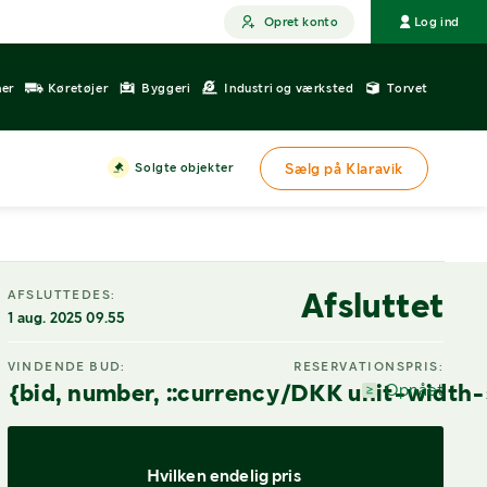
Opret konto
Log ind
ner
Køretøjer
Byggeri
Industri og værksted
Torvet
Solgte objekter
Sælg på Klaravik
DIGITAL VISNING
Afsluttet
AFSLUTTEDES:
1 aug. 2025 09.55
VINDENDE BUD:
RESERVATIONSPRIS:
{bid, number, ::currency/DKK unit-width-
Opnået
Hvilken endelig pris 