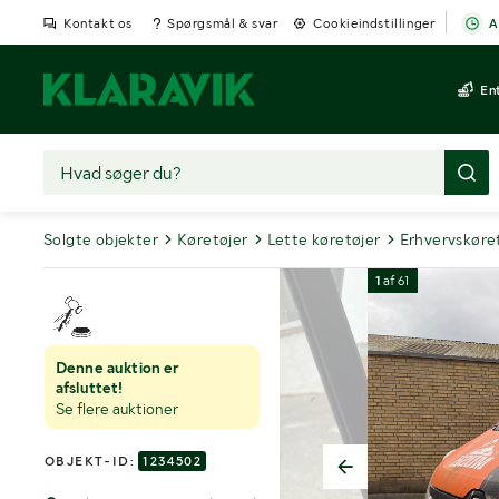
Kontakt os
Spørgsmål & svar
Cookieindstillinger
A
En
Solgte objekter
Køretøjer
Lette køretøjer
Erhvervskøre
1
af
61
Denne auktion er
afsluttet!
Se flere auktioner
OBJEKT-ID:
1234502