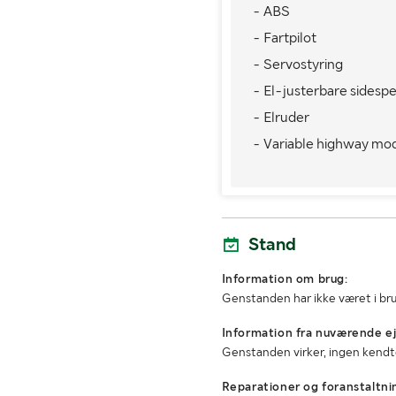
- ABS
MÅL OG VÆGT:
- Fartpilot
- Servostyring
Vægt i driftsklar stand/La
(kg)
- El-justerbare sidespe
- Elruder
Maks. anhængervægt (kg)
- Variable highway mo
Bredde (mm)
Lastrummets længde (mm)
Lastrummets højde (mm)
Stand
Information om brug:
Genstanden har ikke været i br
Information fra nuværende ej
Genstanden virker, ingen kendte
Reparationer og foranstaltni