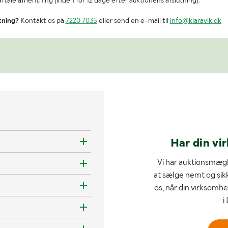
tale afhentning (inden for 12 dage efter auktionens afslutning).
tning?
Kontakt os på
7220 7035
eller send en e-mail til
info@klaravik.dk
Har din vi
Vi har auktionsmægl
at sælge nemt og sik
os, når din virksomhe
i