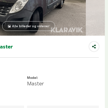
Alle billeder og videoer
aster
Model:
Master