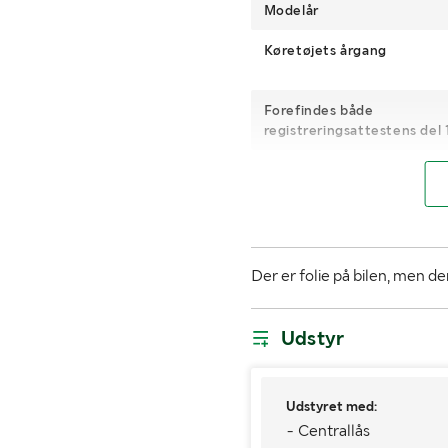
Modelår
Køretøjets årgang
Forefindes både
registreringsattestens del 
Registreringsafgift
Kilometerstand
Brændstof
Der er folie på bilen, men de
Trækkrog
Antal nøgler
Udstyr
Dæk
Udstyret med:
1. reg./1. trafik
2016-08
- Centrallås
sv.