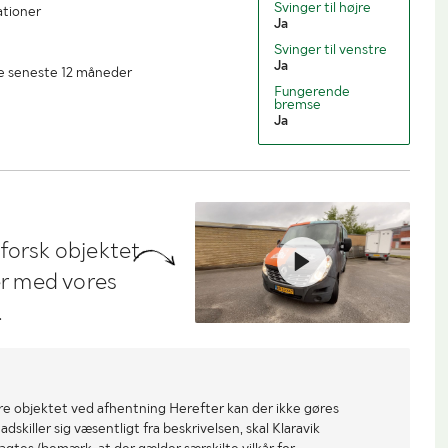
Svinger til højre
ationer
Ja
Svinger til venstre
Ja
de seneste 12 måneder
Fungerende
bremse
Ja
dforsk objektet
ler med vores
.
re objektet ved afhentning Herefter kan der ikke gøres
dskiller sig væsentligt fra beskrivelsen, skal Klaravik