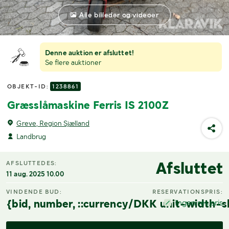
Alle billeder og videoer
Denne auktion er afsluttet!
Se flere auktioner
OBJEKT-ID:
1238861
Græsslåmaskine Ferris IS 2100Z
Greve, Region Sjælland
Landbrug
Afsluttet
AFSLUTTEDES:
11 aug. 2025 10.00
VINDENDE BUD:
RESERVATIONSPRIS:
{bid, number, ::currency/DKK unit-width-s
Ingen res.pris