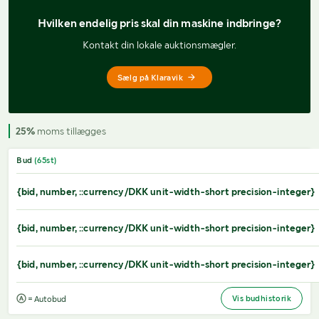
Hvilken endelig pris 
skal din maskine indbringe?
Kontakt din lokale auktionsmægler.
Sælg på Klaravik
25%
moms tillægges
Bud
(
65
st)
{bid, number, ::currency/DKK unit-width-short precision-integer}
{bid, number, ::currency/DKK unit-width-short precision-integer}
{bid, number, ::currency/DKK unit-width-short precision-integer}
Vis budhistorik
= Autobud