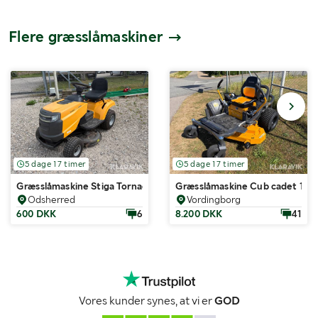
Flere græsslåmaskiner
5 dage 17 timer
5 dage 17 timer
Græsslåmaskine Stiga Tornado 3098 H - SDS 98 Hydro
Græsslåmaskine Cub cadet 17A
Odsherred
Vordingborg
600 DKK
6
8.200 DKK
41
Vores kunder synes, at vi er
GOD