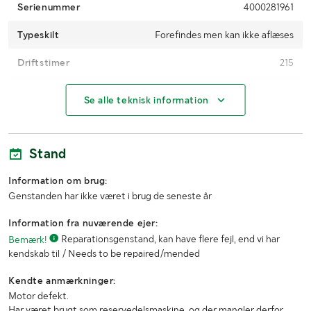
Serienummer
4000281961
Typeskilt
Forefindes men kan ikke aflæses
Driftstimer
215
Klippeenheder/antal blade
3
Se alle teknisk information
Brændstof
Benzin
Stand
MÅL OG VÆGT:
Information om brug:
Arbejdsbredde (m)
1,3
Genstanden har ikke været i brug de seneste år
Længde (m)
2,1
Information fra nuværende ejer:
Bemærk!
Reparationsgenstand, kan have flere fejl, end vi har
Bredde (m)
1,4
kendskab til / Needs to be repaired/mended
Højde (m)
1,5
Kendte anmærkninger:
Motor defekt.
Har været brugt som reservedelsmaskine, og der mangler derfor