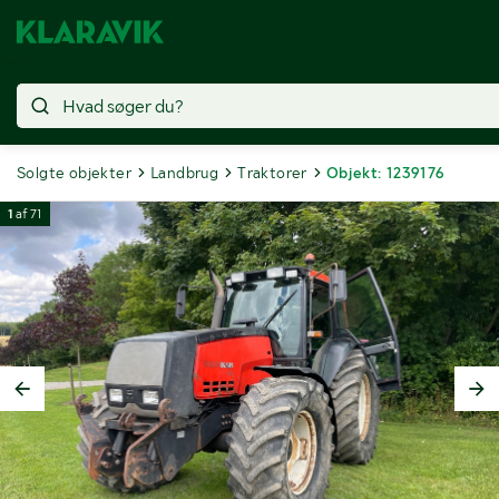
Solgte objekter
Landbrug
Traktorer
Objekt: 1239176
1
af
71