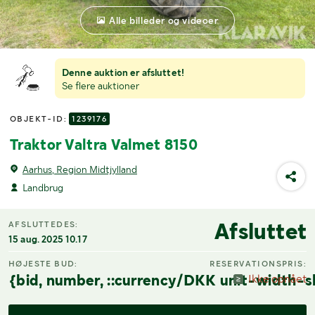
Alle billeder og videoer
Denne auktion er afsluttet!
Se flere auktioner
OBJEKT-ID:
1239176
Traktor Valtra Valmet 8150
Aarhus, Region Midtjylland
Landbrug
Afsluttet
AFSLUTTEDES:
15 aug. 2025 10.17
HØJESTE BUD:
RESERVATIONSPRIS:
{bid, number, ::currency/DKK unit-width-s
Ikke opnået