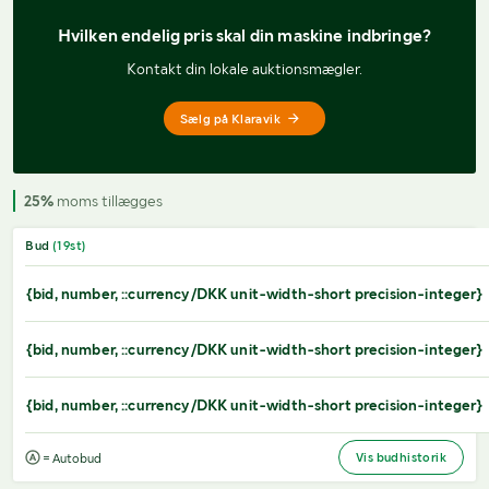
Hvilken endelig pris 
skal din maskine indbringe?
Kontakt din lokale auktionsmægler.
Sælg på Klaravik
25%
moms tillægges
Bud
(
19
st)
{bid, number, ::currency/DKK unit-width-short precision-integer}
{bid, number, ::currency/DKK unit-width-short precision-integer}
{bid, number, ::currency/DKK unit-width-short precision-integer}
Vis budhistorik
= Autobud