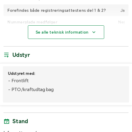
Forefindes både registreringsattestens del 1 & 2?
Ja
Nummerplade medfølger
Nej
Se alle teknisk information
Timetal
12608
Gearkasse
Manuel Powershift
Udstyr
4WD
Ja
Brændstof
Diesel
Udstyret med:
- Frontlift
Køretøjsstatus
Registreret
- PTO/kraftudtag bag
Antal nøgler
2
MÅL OG VÆGT:
Stand
Totalvægt (kg)
9600