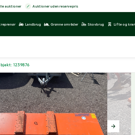
lle auktioner
Auktioner uden reservepris
treprenør
Landbrug
Grønne områder
Skovbrug
Lifte og kra
bjekt: 1239876