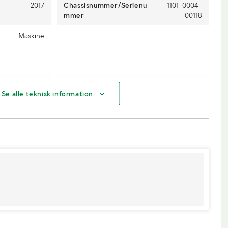
2017
Chassisnummer/Serienu
1101-0004-
mmer
00118
Maskine
0,7
Bredde (m)
2,85
Se alle teknisk information
0,45
Arbejdsbredde
280 cm