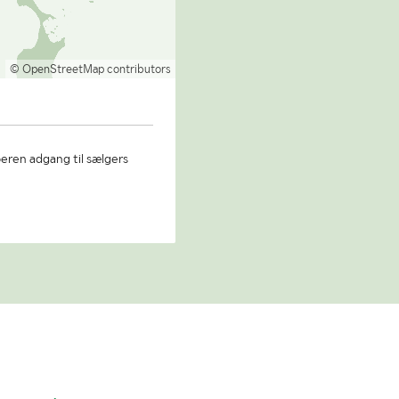
© OpenStreetMap contributors
beren adgang til sælgers