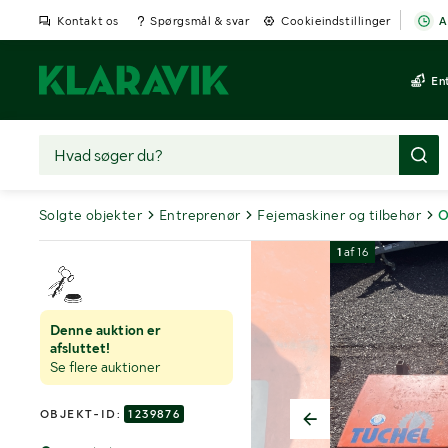
Kontakt os
Spørgsmål & svar
Cookieindstillinger
A
En
Solgte objekter
Entreprenør
Fejemaskiner og tilbehør
O
1
af
16
Denne auktion er
afsluttet!
Se flere auktioner
OBJEKT-ID:
1239876