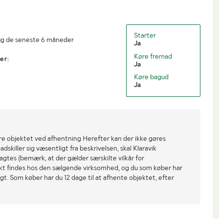
Starter
ug de seneste 6 måneder
Ja
Køre fremad
er:
Ja
Køre bagud
Ja
re objektet ved afhentning Herefter kan der ikke gøres
dskiller sig væsentligt fra beskrivelsen, skal Klaravik
gtes (bemærk, at der gælder særskilte vilkår for
ekt findes hos den sælgende virksomhed, og du som køber har
gt. Som køber har du 12 dage til at afhente objektet, efter