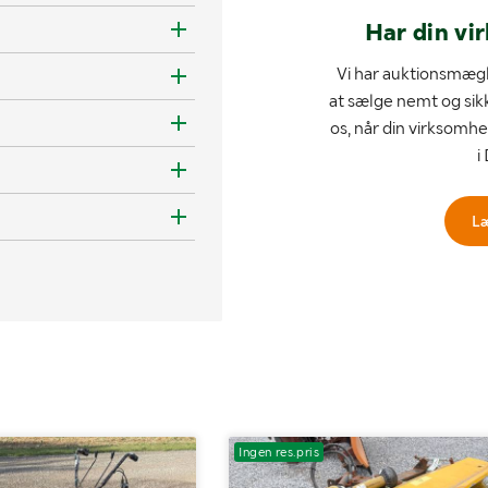
Har din vi
Vi har auktionsmægl
at sælge nemt og sik
os, når din virksomhe
i
L
Ingen res.pris