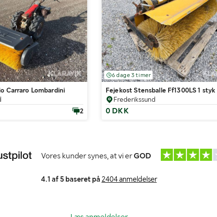
6 dage 3 timer
io Carraro Lombardini
Fejekost Stensballe Ff1300LS 1 styk
d
Frederikssund
0 DKK
2
Vores kunder synes, at vi er
GOD
4.1 af 5 baseret på
2404 anmeldelser
Læs anmeldelser