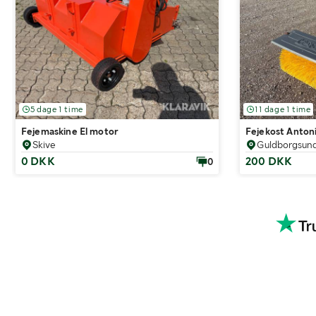
5 dage 1 time
11 dage 1 time
Fejemaskine El motor
Fejekost Anton
Skive
Guldborgsun
0 DKK
200 DKK
0