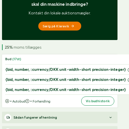
skal din maskine indbringe?
Kontakt din lokale auktionsmægler.
Sælg på Klaravik
25%
moms tillægges
Bud
(
17
st)
{bid, number, ::currency/DKK unit-width-short precision-integer}
{bid, number, ::currency/DKK unit-width-short precision-integer}
{bid, number, ::currency/DKK unit-width-short precision-integer}
Vis budhistorik
= Autobud
= Forhandling
Sådan fungerer afhentning