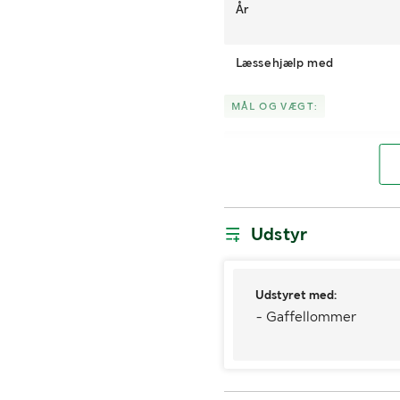
År
Læssehjælp med
MÅL OG VÆGT:
Længde (m)
Højde (m)
Udstyr
Udstyret med:
- Gaffellommer