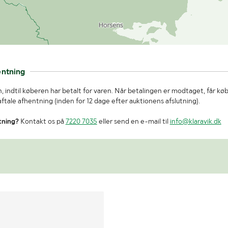
entning
, indtil køberen har betalt for varen. Når betalingen er modtaget, får kø
tale afhentning (inden for 12 dage efter auktionens afslutning).
tning?
Kontakt os på
7220 7035
eller send en e-mail til
info@klaravik.dk