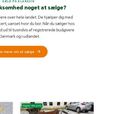
SÆLG PÅ KLARAVIK
rksomhed noget at sælge?
ere over hele landet. De hjælper dig med
kert, uanset hvor du bor. Når du sælger hos
d ud til tusindvis af registrerede budgivere
 Danmark og i udlandet.
æs mere om at sælge
Ingen res.pris