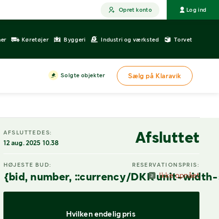
Opret konto
Log ind
ner
Køretøjer
Byggeri
Industri og værksted
Torvet
Solgte objekter
Sælg på Klaravik
Afsluttet
AFSLUTTEDES:
12 aug. 2025 10.38
HØJESTE BUD:
RESERVATIONSPRIS:
{bid, number, ::currency/DKK unit-width-
Ikke opnået
Hvilken endelig pris 