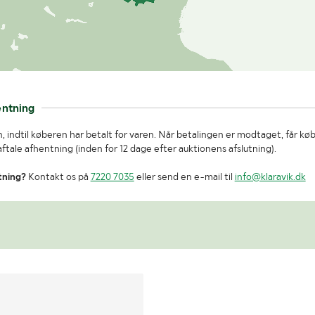
entning
, indtil køberen har betalt for varen. Når betalingen er modtaget, får kø
tale afhentning (inden for 12 dage efter auktionens afslutning).
tning?
Kontakt os på
7220 7035
eller send en e-mail til
info@klaravik.dk