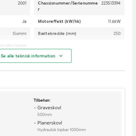
2001
Chassisnummer/Serienumme
223513394
r
Ja
Motoreffekt (kW/hk)
11.6kW
Gummi
Bæltebredde (mm)
250
in eller rampe
Se alle teknisk information
1599
Længde (mm)
3500
1.3
Højde (mm)
2.2
Tilbehør:
- Graveskovl
500mm
- Planerskovl
Hydraulisk kipbar 1000mm