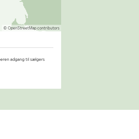
© OpenStreetMap contributors
beren adgang til sælgers