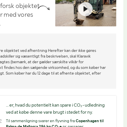
dforsk objektet
ler med vores
.
re objektet ved afhentning Herefter kan der ikke gøres
dskiller sig væsentligt fra beskrivelsen, skal Klaravik
gtes (bemærk, at der gælder særskilte vilkår for
ekt findes hos den sælgende virksomhed, og du som køber har
gt. Som køber har du 12 dage til at afhente objektet, efter
... er, hvad du potentielt kan spare i CO₂-udledning
ved at købe denne vare brugt i stedet for ny.
?
Til sammenligning svarer en flyvning fra
Copenhagen til
Palma de Mallorca 296 kg CO₂e
pr. passager.