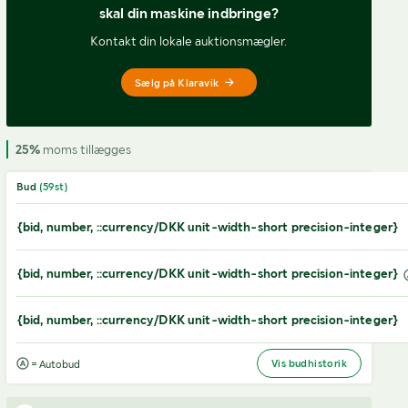
skal din maskine indbringe?
Kontakt din lokale auktionsmægler.
Sælg på Klaravik
25%
moms tillægges
Bud
(
59
st)
{bid, number, ::currency/DKK unit-width-short precision-integer}
{bid, number, ::currency/DKK unit-width-short precision-integer}
{bid, number, ::currency/DKK unit-width-short precision-integer}
Vis budhistorik
= Autobud