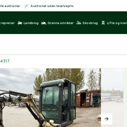
lle auktioner
Auktioner uden reservepris
treprenør
Landbrug
Grønne områder
Skovbrug
Lifte og kra
64317