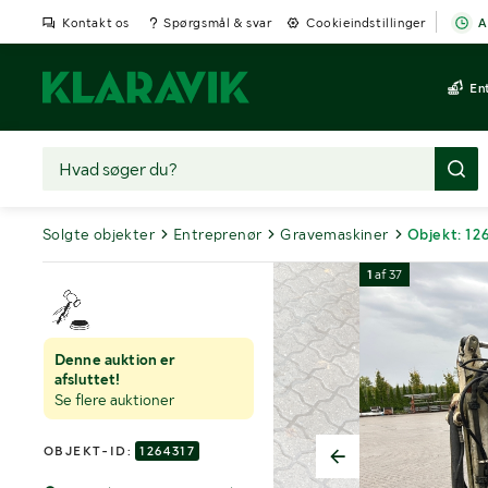
Kontakt os
Spørgsmål & svar
Cookieindstillinger
A
En
Solgte objekter
Entreprenør
Gravemaskiner
Objekt: 12
1
af
37
Denne auktion er
afsluttet!
Se flere auktioner
OBJEKT-ID:
1264317