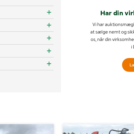
Har din vi
Vi har auktionsmægl
at sælge nemt og sik
os, når din virksomhe
i
L