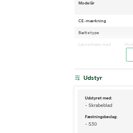
Modelår
CE-mærkning
Bæltetype
Læssehjælp med
Mask
MÅL OG VÆGT:
Vægt (kg)
Udstyr
Bredde (mm)
Udstyret med:
- Skrabeblad
Fæstningsbeslag:
- S30