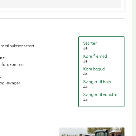
Starter
m til auktionsstart
Ja
Køre fremad
er:
Ja
an forekomme
Køre bagud
Ja
:
Svinger til højre
 og lækager
Ja
Svinger til venstre
Ja