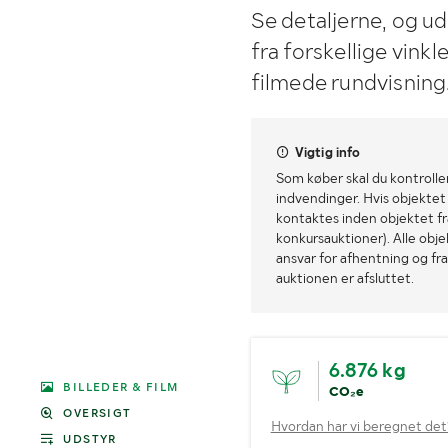
Se detaljerne, og u
fra forskellige vink
filmede rundvisning
Vigtig info
Som køber skal du kontrolle
indvendinger. Hvis objektet a
kontaktes inden objektet fra
konkursauktioner). Alle obj
ansvar for afhentning og fra
auktionen er afsluttet.
6.876 kg
BILLEDER & FILM
CO₂e
OVERSIGT
Hvordan har vi beregnet det
UDSTYR