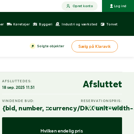
Opret konto
Log ind
ner
Køretøjer
Byggeri
Industri og værksted
Torvet
Solgte objekter
Sælg på Klaravik
DIGITAL VISNING
Afsluttet
AFSLUTTEDES:
18 sep. 2025 11.51
VINDENDE BUD:
RESERVATIONSPRIS:
{bid, number, ::currency/DKK unit-width-
Ingen res.pris
Hvilken endelig pris 