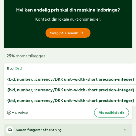
Hvilken endelig pris 
skal din maskine indbringe?
Kontakt din lokale auktionsmægler.
Sælg på Klaravik
25%
moms tillægges
Bud
(
5
st)
{bid, number, ::currency/DKK unit-width-short precision-integer}
{bid, number, ::currency/DKK unit-width-short precision-integer}
{bid, number, ::currency/DKK unit-width-short precision-integer}
Vis budhistorik
= Autobud
Sådan fungerer afhentning