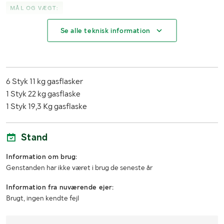
MÅL OG VÆGT:
Se alle teknisk information
Længde
120 Centimeter
Bredde
80 Centimeter
Højde
120 Centimeter
6 Styk 11 kg gasflasker
1 Styk 22 kg gasflaske
1 Styk 19,3 Kg gasflaske
Stand
Information om brug:
Genstanden har ikke været i brug de seneste år
Information fra nuværende ejer:
Brugt, ingen kendte fejl