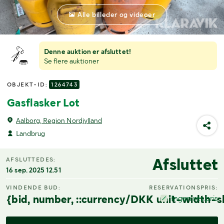
Alle billeder og videoer
Denne auktion er afsluttet!
Se flere auktioner
OBJEKT-ID:
1264743
Gasflasker Lot
Aalborg, Region Nordjylland
Landbrug
Afsluttet
AFSLUTTEDES:
16 sep. 2025 12.51
VINDENDE BUD:
RESERVATIONSPRIS:
{bid, number, ::currency/DKK unit-width-s
Ingen res.pris