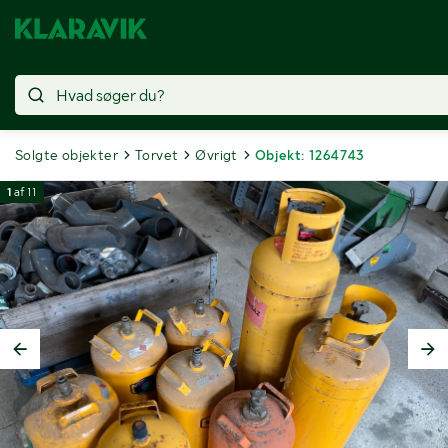
Solgte objekter
Torvet
Øvrigt
Objekt: 1264743
1
af
11