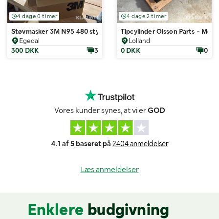
4 dage 0 timer
4 dage 2 timer
Støvmasker 3M N95 480 styk
Tipcylinder Olsson Parts - Med k
Egedal
Lolland
300 DKK
3
0 DKK
0
Vores kunder synes, at vi er
GOD
4.1 af 5 baseret på
2404 anmeldelser
Læs anmeldelser
Enklere
budgivning