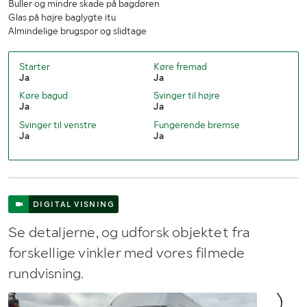
Buller og mindre skade på bagdøren
Bredde (mm)
2000
Glas på højre baglygte itu
Almindelige brugspor og slidtage
Højde (mm)
2550
Lastrummets længde (mm)
3100
Starter
Køre fremad
Ja
Ja
Lastrummets bredde (mm)
1700
Køre bagud
Svinger til højre
Ja
Ja
Lastrummets højde (mm)
1950
Svinger til venstre
Fungerende bremse
Ja
Ja
DIGITAL VISNING
Se detaljerne, og udforsk objektet fra
forskellige vinkler med vores filmede
rundvisning.