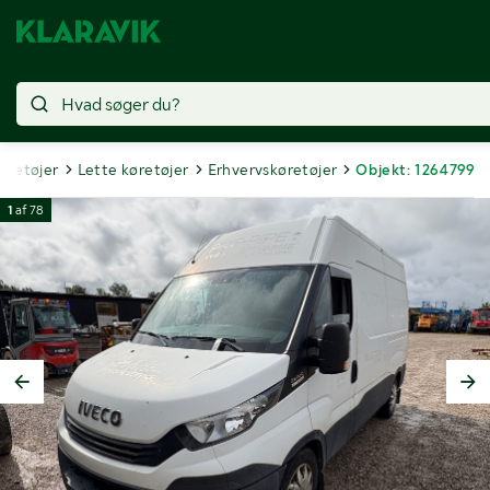
øretøjer
Lette køretøjer
Erhvervskøretøjer
Objekt: 1264799
1
af
78