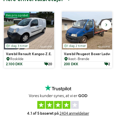
Res.pris opnået
1 dag 3 timer
1 dag 2 timer
Varebil Renault Kangoo Z.E. Maxi
Varebil Peugeot Boxer Ladvogn 
Roskilde
Ikast-Brande
2.100 DKK
20
200 DKK
2
Vores kunder synes, at vi er
GOD
4.1 af 5 baseret på
2404 anmeldelser