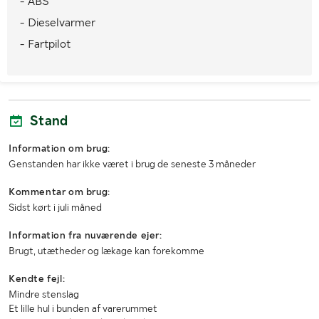
- ABS
Dæk
225/65R16C
- Dieselvarmer
Læssehjælp med
Rampe
- Fartpilot
Køretøjsstatus
Afmeldt
Kørselsforbud
Ja, 2025-08-04
Stand
1. reg./1. trafik sv.
2017-02-27 / 2017-02-27
Seneste godkendte syn
2025-02-27
Information om brug:
Genstanden har ikke været i brug de seneste 3 måneder
MÅL OG VÆGT:
Kommentar om brug:
Sidst kørt i juli måned
Vægt i driftsklar stand/Lastvægt (kg)
2250
Information fra nuværende ejer:
Totalvægt (kg)
3500
Brugt, utætheder og lækage kan forekomme
Maks. anhængervægt (kg)
3500 m/bremser, 750 u/bremser
Kendte fejl:
Mindre stenslag
Længde (mm)
5700
Et lille hul i bunden af varerummet