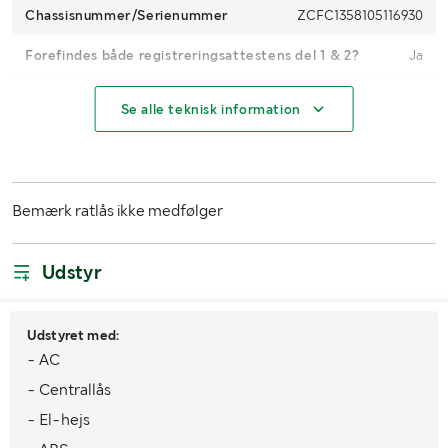
Chassisnummer/Serienummer
ZCFC1358105116930
Forefindes både registreringsattestens del 1 & 2?
Ja
Nummerplade medfølger
Nej
Se alle teknisk information
Antal passagerer
3
Kilometerstand
157659
Bemærk ratlås ikke medfølger
Motoreffekt
114 hk
Brændstof
Diesel
Udstyr
Gearkasse
Automat
Trækkrog
Udstyret med:
Ja
- AC
Antal nøgler
2
- Centrallås
Miljøklasse
Euro VI
- El-hejs