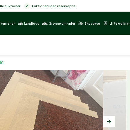
lle auktioner
Auktioner uden reservepris
treprenør
Landbrug
Grønne områder
Skovbrug
Lifte og kra
51