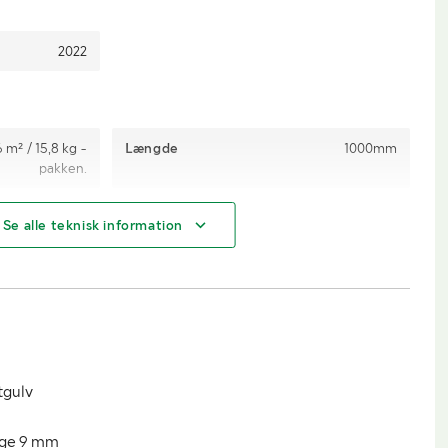
2022
6 m² / 15,8 kg -
Længde
1000mm
pakken.
120 mm
Højde
9 mm
Se alle teknisk information
9 mm
Øvrige mål
161 m3
tgulv
ige 9 mm