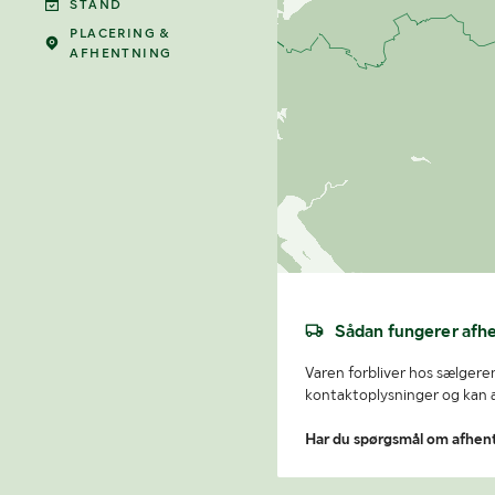
STAND
PLACERING &
AFHENTNING
Sådan fungerer afh
Varen forbliver hos sælgeren
kontaktoplysninger og kan af
Har du spørgsmål om afhen