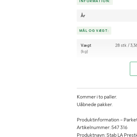
INFORMATION:
År
MÅL OG VÆGT:
Vægt
28 stk / 3,3
(kg)
Bredde
Tykkelse
Kommer i to paller.
Uåbnede pakker.
Produktinformation – Parke
Artikelnummer: 547 316
Produktnavn: Stab LA Prest