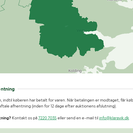
entning
, indtil køberen har betalt for varen. Når betalingen er modtaget, får kø
tale afhentning (inden for 12 dage efter auktionens afslutning).
tning?
Kontakt os på
7220 7035
eller send en e-mail til
info@klaravik.dk