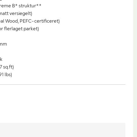
creme B* struktur**
matt versiegelt)
eal Wood, PEFC-certificeret)
r flerlaget parket)
0 mm
tk
7 sq.ft)
91 lbs)