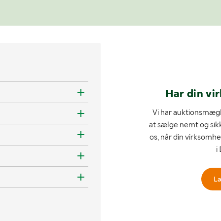
Har din vi
Vi har auktionsmægl
at sælge nemt og sik
os, når din virksomhe
i
L