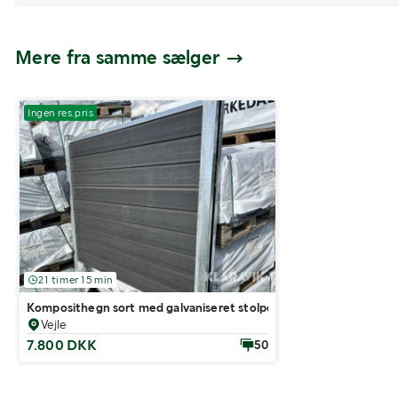
Mere fra samme sælger
Ingen res.pris
21 timer 15 min
Komposithegn sort med galvaniseret stolper, 10 fag
Vejle
7.800 DKK
50