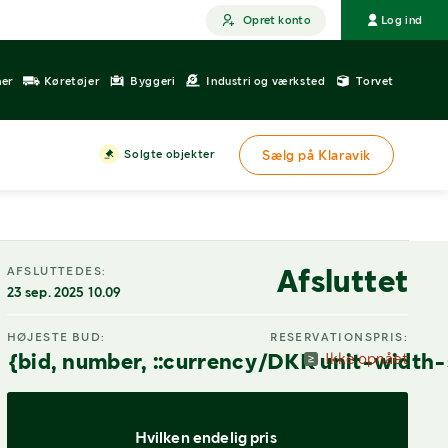
Opret konto
Log ind
ner
Køretøjer
Byggeri
Industri og værksted
Torvet
Solgte objekter
Sælg på Klaravik
Afsluttet
AFSLUTTEDES:
23 sep. 2025 10.09
HØJESTE BUD:
RESERVATIONSPRIS:
{bid, number, ::currency/DKK unit-width-
Ikke opnået
Hvilken endelig pris 