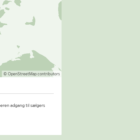
© OpenStreetMap contributors
beren adgang til sælgers