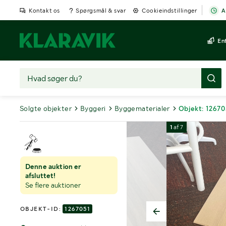
Kontakt os
Spørgsmål & svar
Cookieindstillinger
A
En
Solgte objekter
Byggeri
Byggematerialer
Objekt: 12670
1
af
7
Denne auktion er
afsluttet!
Se flere auktioner
OBJEKT-ID:
1267051