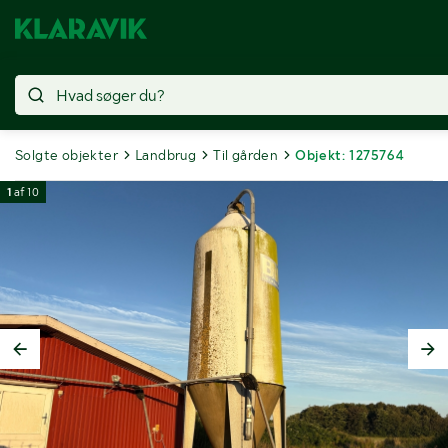
Solgte objekter
Landbrug
Til gården
Objekt: 1275764
1
af
10