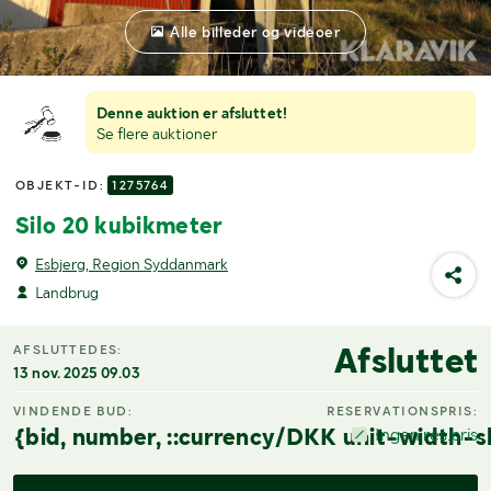
Alle billeder og videoer
Denne auktion er afsluttet!
Se flere auktioner
OBJEKT-ID:
1275764
Silo 20 kubikmeter
Esbjerg, Region Syddanmark
Landbrug
Afsluttet
AFSLUTTEDES:
13 nov. 2025 09.03
VINDENDE BUD:
RESERVATIONSPRIS:
{bid, number, ::currency/DKK unit-width-s
Ingen res.pris