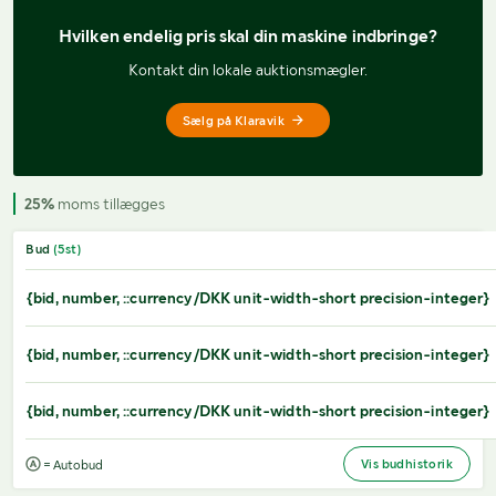
Hvilken endelig pris 
skal din maskine indbringe?
Kontakt din lokale auktionsmægler.
Sælg på Klaravik
25%
moms tillægges
Bud
(
5
st)
{bid, number, ::currency/DKK unit-width-short precision-integer}
{bid, number, ::currency/DKK unit-width-short precision-integer}
{bid, number, ::currency/DKK unit-width-short precision-integer}
Vis budhistorik
= Autobud