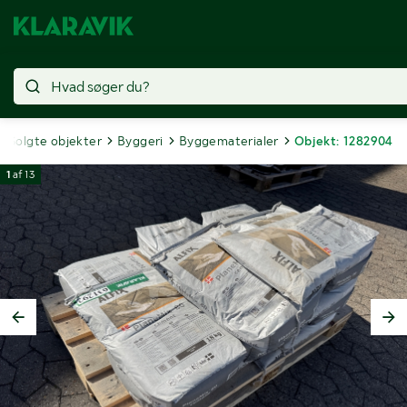
Solgte objekter
Byggeri
Byggematerialer
Objekt: 1282904
1
af
13