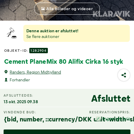
Alle billeder og videoer
Denne auktion er afsluttet!
Se flere auktioner
OBJEKT-ID:
1282904
Cement PlaneMix 80 Alifix Cirka 16 styk
Randers, Region Midtjylland
Forhandler
Afsluttet
AFSLUTTEDES:
13 okt. 2025 09.38
VINDENDE BUD:
RESERVATIONSPRIS:
{bid, number, ::currency/DKK unit-width-s
Ingen res.pris