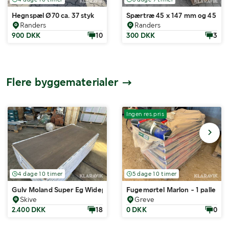
Hegnspæl Ø70 ca. 37 styk
Spærtræ 45 x 147 mm og 45 x 1
Randers
Randers
900 DKK
10
300 DKK
3
Flere byggematerialer
Ingen res.pris
4 dage 10 timer
5 dage 10 timer
Gulv Moland Super Eg Wideplank Design Humber 105,16 kvadratme
Fugemørtel Marlon - 1 palle
Skive
Greve
2.400 DKK
18
0 DKK
0