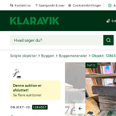
Kontakt os
Spørgsmål & svar
Cookieindstillinger
A
En
Solgte objekter
Byggeri
Byggematerialer
Objekt: 1286
1
af
12
Denne auktion er
afsluttet!
Se flere auktioner
OBJEKT-ID:
1286537