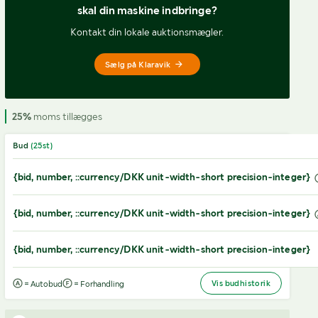
skal din maskine indbringe?
Kontakt din lokale auktionsmægler.
Sælg på Klaravik
25%
moms tillægges
Bud
(
25
st)
{bid, number, ::currency/DKK unit-width-short precision-integer}
{bid, number, ::currency/DKK unit-width-short precision-integer}
{bid, number, ::currency/DKK unit-width-short precision-integer}
Vis budhistorik
= Autobud
= Forhandling