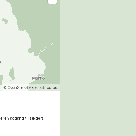
© OpenStreetMap contributors
beren adgang til sælgers