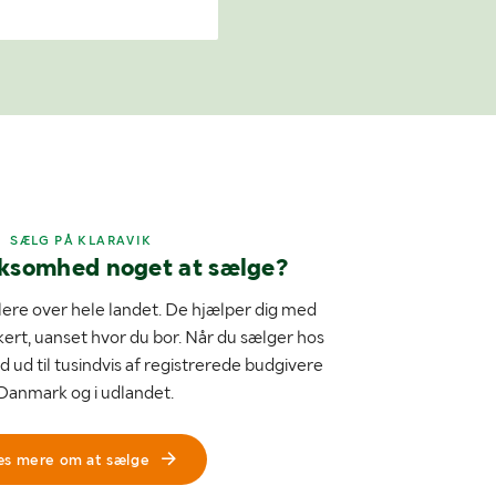
SÆLG PÅ KLARAVIK
rksomhed noget at sælge?
ere over hele landet. De hjælper dig med
kert, uanset hvor du bor. Når du sælger hos
d ud til tusindvis af registrerede budgivere
 Danmark og i udlandet.
æs mere om at sælge