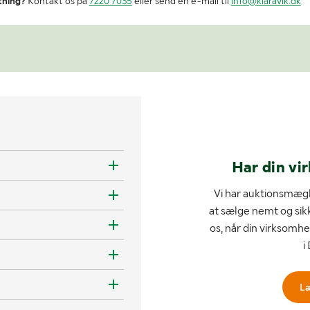
tning?
Kontakt os på
7220 7035
eller send en e-mail til
info@klaravik.dk
Har din vi
Vi har auktionsmægl
at sælge nemt og sik
os, når din virksomhe
i
L