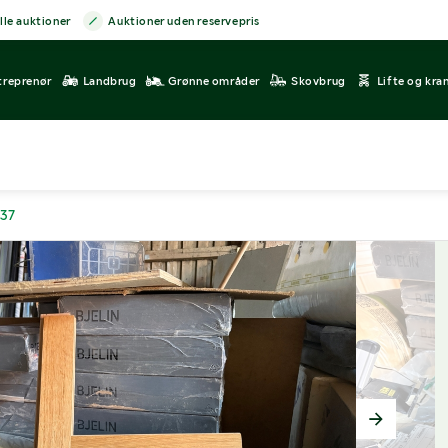
lle auktioner
Auktioner uden reservepris
treprenør
Landbrug
Grønne områder
Skovbrug
Lifte og kra
537