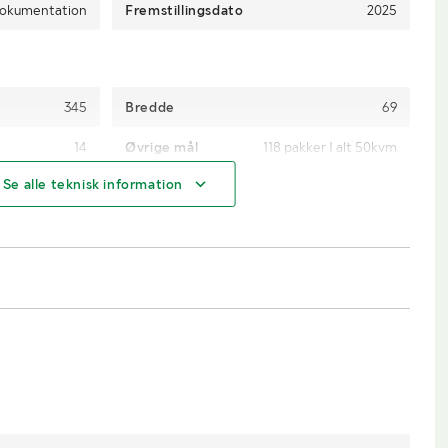
okumentation
Fremstillingsdato
2025
345
Bredde
69
14
Øvrige mål
118 pakker I alt 50kvm
Se alle teknisk information