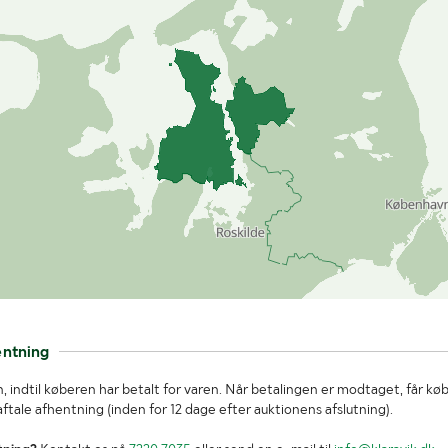
entning
, indtil køberen har betalt for varen. Når betalingen er modtaget, får kø
tale afhentning (inden for 12 dage efter auktionens afslutning).