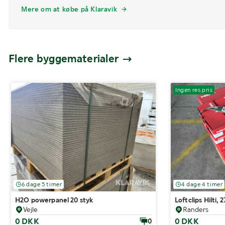
Mere om at købe på Klaravik
Flere byggematerialer
Ingen res.pris
6 dage 5 timer
4 dage 4 timer
H2O powerpanel 20 styk
Loftclips Hilti, 
Vejle
Randers
0 DKK
0 DKK
0