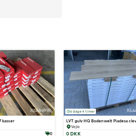
6 dage 4 timer
27 kasser
LVT gulv HQ Bodenwelt Piadesa cle
Vejle
0 DKK
0