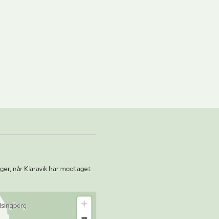
ger, når Klaravik har modtaget