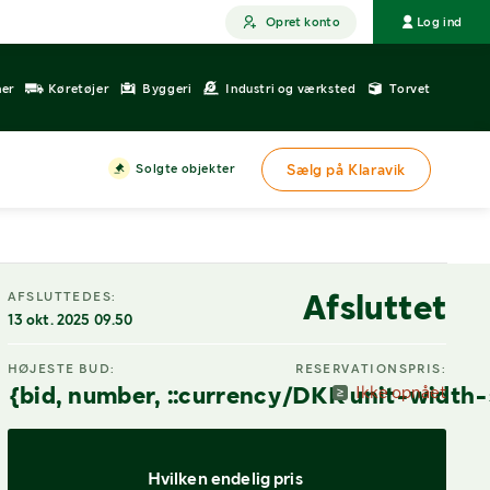
Opret konto
Log ind
ner
Køretøjer
Byggeri
Industri og værksted
Torvet
Solgte objekter
Sælg på Klaravik
Afsluttet
AFSLUTTEDES:
13 okt. 2025 09.50
HØJESTE BUD:
RESERVATIONSPRIS:
{bid, number, ::currency/DKK unit-width-
Ikke opnået
Hvilken endelig pris 