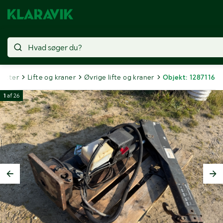
jekter
Lifte og kraner
Øvrige lifte og kraner
Objekt: 1287116
1
af
26