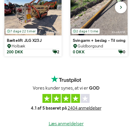
7 dage 22 timer
2 dage 1 time
Bæltelift JLG X23J
Svingarm + beslag - Til svingkra
Holbæk
Guldborgsund
200 DKK
2
0 DKK
0
Vores kunder synes, at vi er
GOD
4.1 af 5 baseret på
2404 anmeldelser
Læs anmeldelser