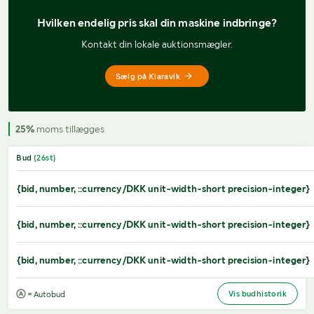
Hvilken endelig pris 
skal din maskine indbringe?
Kontakt din lokale auktionsmægler.
Sælg på Klaravik
25%
moms tillægges
Bud
(
26
st)
{bid, number, ::currency/DKK unit-width-short precision-integer}
{bid, number, ::currency/DKK unit-width-short precision-integer}
{bid, number, ::currency/DKK unit-width-short precision-integer}
Vis budhistorik
= Autobud