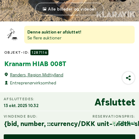
Alle billeder og videoer
Denne auktion er afsluttet!
Se flere auktioner
OBJEKT-ID:
1287116
Kranarm HIAB 008T
Randers, Region Midtjylland
Entreprenørvirksomhed
Afsluttet
AFSLUTTEDES:
13 okt. 2025 10.32
VINDENDE BUD:
RESERVATIONSPRIS:
{bid, number, ::currency/DKK unit-width-s
Opnået