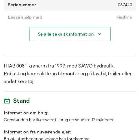
Serienummer
067420
Læssehjælp med
Maskine
CE-mærkning
Ja
Se alle teknisk information
MÅL OG VÆGT:
Længde (m)
1.40
HIAB 008T kranarm fra 1999, med SAWO hydraulik.
Bredde (m)
1.15
Robust og kompakt kran til montering på lastbil, trailer eller
andet køretøj
Højde (m)
0.47
Stand
Information om brug:
Genstanden har ikke været i brug de seneste 12 måneder
Information fra nuværende ejer:
Brugt, utætheder og lækage kan forekomme