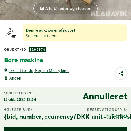
Alle billeder og videoer
Denne auktion er afsluttet!
Se flere auktioner
OBJEKT-ID:
1288976
Bore maskine
Ikast-Brande, Region Midtjylland
Anden
Annulleret
AFSLUTTEDES:
15 okt. 2025 12.34
HØJESTE BUD:
RESERVATIONSPRIS:
{bid, number, ::currency/DKK unit-width-s
Opnået