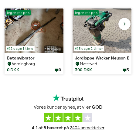
Ingen res.pris
Ingen res.pris
2 dage 1 time
3 dage 2 timer
Betonvibrator
Jordloppe Wacker Neuson BS6
Vordingborg
Næstved
0 DKK
0
300 DKK
3
Vores kunder synes, at vi er
GOD
4.1 af 5 baseret på
2404 anmeldelser