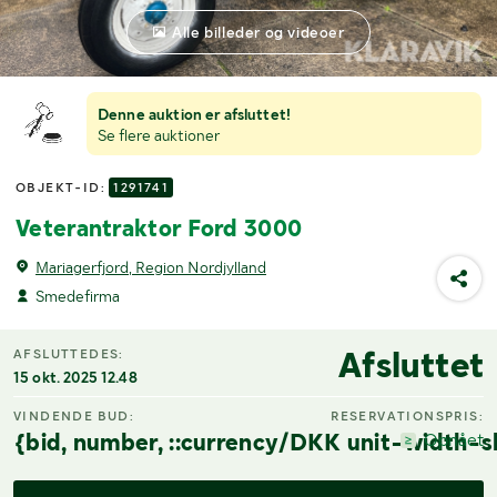
Alle billeder og videoer
Denne auktion er afsluttet!
Se flere auktioner
OBJEKT-ID:
1291741
Veterantraktor Ford 3000
Mariagerfjord, Region Nordjylland
Smedefirma
Afsluttet
AFSLUTTEDES:
15 okt. 2025 12.48
VINDENDE BUD:
RESERVATIONSPRIS:
{bid, number, ::currency/DKK unit-width-s
Opnået