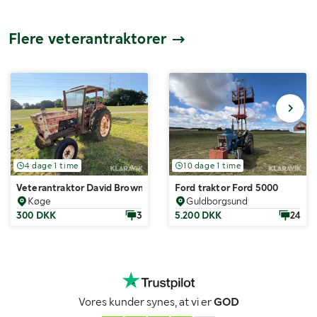
Flere veterantraktorer
4 dage 1 time
10 dage 1 time
Veterantraktor David Brown 995
Ford traktor Ford 5000
Køge
Guldborgsund
300 DKK
3
5.200 DKK
24
Vores kunder synes, at vi er
GOD