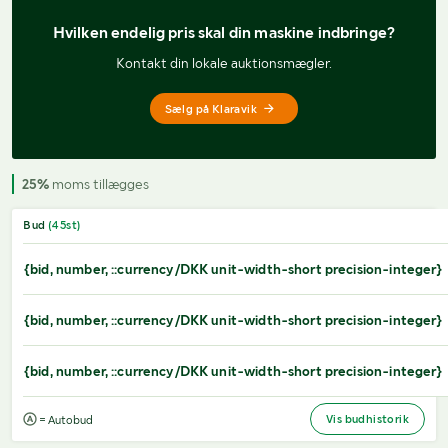
Hvilken endelig pris 
skal din maskine indbringe?
Kontakt din lokale auktionsmægler.
Sælg på Klaravik
25%
moms tillægges
Bud
(
45
st)
{bid, number, ::currency/DKK unit-width-short precision-integer}
{bid, number, ::currency/DKK unit-width-short precision-integer}
{bid, number, ::currency/DKK unit-width-short precision-integer}
Vis budhistorik
= Autobud