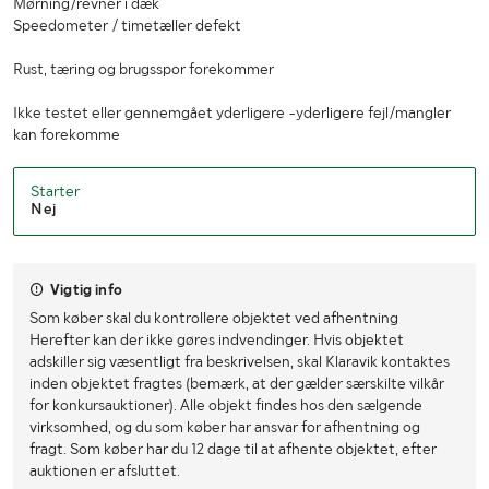
Mørning/revner i dæk
Højde (mm)
1970
Speedometer / timetæller defekt
Rust, tæring og brugsspor forekommer
Ikke testet eller gennemgået yderligere -yderligere fejl/mangler
kan forekomme
Starter
Nej
Vigtig info
Som køber skal du kontrollere objektet ved afhentning
Herefter kan der ikke gøres indvendinger. Hvis objektet
adskiller sig væsentligt fra beskrivelsen, skal Klaravik kontaktes
inden objektet fragtes (bemærk, at der gælder særskilte vilkår
for konkursauktioner). Alle objekt findes hos den sælgende
virksomhed, og du som køber har ansvar for afhentning og
fragt. Som køber har du 12 dage til at afhente objektet, efter
auktionen er afsluttet.