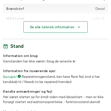
Brændstof
Diesel
Mål fordæk
6.50-16
Se alle teknisk information
Mål bagdæk
13.6/12-28
Antal nøgler
1
Stand
Læssehjælp med
Maskine
Information om brug:
Information
Sælger kan ikke løfte traktoren, men kan trække /
Genstanden har ikke været i brug de seneste år
om
bugsere hvis køber selv medbringer rampe /
læssehjælp
slisker
Information fra nuværende ejer:
Bemærk!
Reparationsgenstand, kan have flere fejl, end vi har
MÅL OG VÆGT:
kendskab til / Needs to be repaired/mended
Kendte anmærkninger og fejl:
Længde (mm)
3100
Har været startet op for 6mdr siden med dieselstart - men er ikke
forsøgt startet ved auktionsoprettelse - funktionsstand ukendt
Bredde (mm)
1700