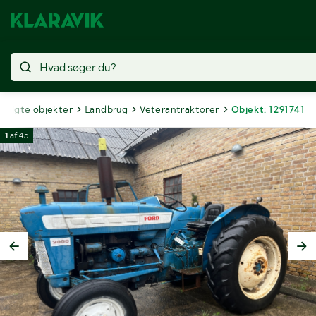
Solgte objekter
Landbrug
Veterantraktorer
Objekt: 1291741
1
af
45