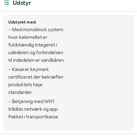
Udstyr
Udstyret med:
- Med monoblock system
hvor kølemidlet er
fuldstændig integeret i
udedelen og forbindelsen
til indedelen er vandbåren.
- Kaisai er keymark
certificeret der bekræfter
produktets høje
standarder.
- Betjening med WIFI
trådløs netværk og app.
Pakket i transportkasse.