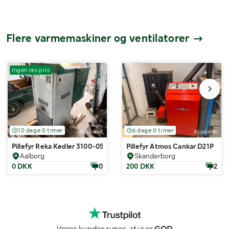
Flere varmemaskiner og ventilatorer
Ingen res.pris
10 dage 0 timer
6 dage 0 timer
Pillefyr Reka Kedler 3100-05
Pillefyr Atmos Cankar D21P
Aalborg
Skanderborg
0 DKK
0
200 DKK
2
Vores kunder synes, at vi er
GOD