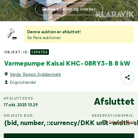
Alle billeder og videoer
Denne auktion er afsluttet!
Se flere auktioner
OBJEKT-ID:
1294734
Varmepumpe Kaisai KHC-08RY3-B 8 kW
Varde, Region Syddanmark
Engroshandel
Afsluttet
AFSLUTTEDES:
17 okt. 2025 10.29
HØJESTE BUD:
RESERVATIONSPRIS:
{bid, number, ::currency/DKK unit-width-s
Ikke opnået