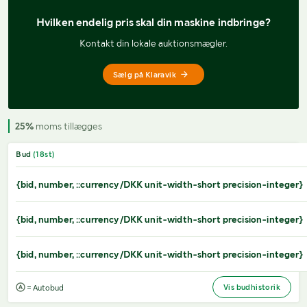
Hvilken endelig pris 
skal din maskine indbringe?
Kontakt din lokale auktionsmægler.
Sælg på Klaravik
25%
moms tillægges
Bud
(
18
st)
{bid, number, ::currency/DKK unit-width-short precision-integer}
{bid, number, ::currency/DKK unit-width-short precision-integer}
{bid, number, ::currency/DKK unit-width-short precision-integer}
Vis budhistorik
= Autobud