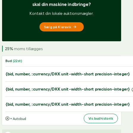
skal din maskine indbringe?
Kontakt din lokale auktionsmægler.
Sælg på Klaravik
25%
moms tillægges
Bud
(
22
st)
{bid, number, ::currency/DKK unit-width-short precision-integer}
{bid, number, ::currency/DKK unit-width-short precision-integer}
{bid, number, ::currency/DKK unit-width-short precision-integer}
Vis budhistorik
= Autobud