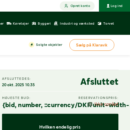
Opret konto
Log ind
ner
Køretøjer
Byggeri
Industri og værksted
Torvet
Solgte objekter
Sælg på Klaravik
DIGITAL VISNING
Afsluttet
AFSLUTTEDES:
20 okt. 2025 10.35
HØJESTE BUD:
RESERVATIONSPRIS:
{bid, number, ::currency/DKK unit-width-
Ikke opnået
Hvilken endelig pris 