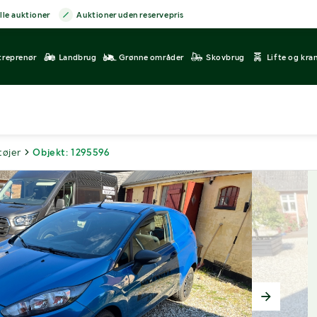
lle auktioner
Auktioner uden reservepris
treprenør
Landbrug
Grønne områder
Skovbrug
Lifte og kra
tøjer
Objekt: 1295596