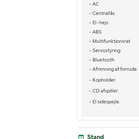
1. reg./1. trafik
2016-08-
- AC
sv.
- Centrallås
- El-hejs
MÅL OG VÆGT:
- ABS
Vægt i driftsklar stand/La
- Multifunktionsrat
(kg)
- Servostyring
Maks. anhængervægt (kg)
- Bluetooth
Bredde (mm)
- Afrimning af forrude.
- Kopholder.
Lastrummets længde (mm)
- CD afspiller.
Lastrummets højde (mm)
- El sidespejle.
Stand