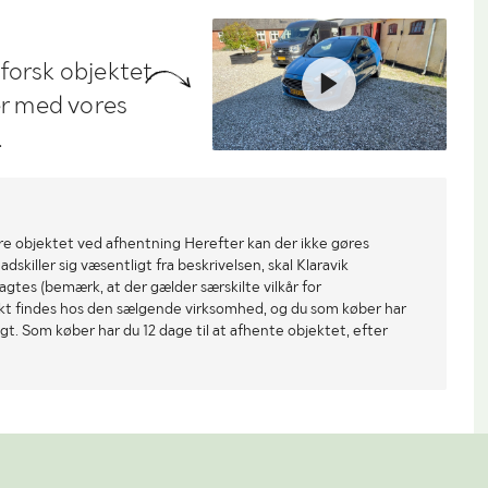
dforsk objektet
ler med vores
.
re objektet ved afhentning Herefter kan der ikke gøres
dskiller sig væsentligt fra beskrivelsen, skal Klaravik
gtes (bemærk, at der gælder særskilte vilkår for
ekt findes hos den sælgende virksomhed, og du som køber har
gt. Som køber har du 12 dage til at afhente objektet, efter