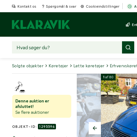
Kontakt os
Spørgsmål & svar
Cookieindstillinger
A
En
Solgte objekter
Køretøjer
Lette køretøjer
Erhvervskøre
1
af
80
Denne auktion er
afsluttet!
Se flere auktioner
OBJEKT-ID:
1295596