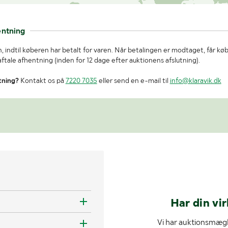
entning
, indtil køberen har betalt for varen. Når betalingen er modtaget, får kø
tale afhentning (inden for 12 dage efter auktionens afslutning).
tning?
Kontakt os på
7220 7035
eller send en e-mail til
info@klaravik.dk
Har din vi
Vi har auktionsmægl