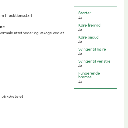
Starter
m til auktionsstart
Ja
Køre fremad
er:
Ja
d normale utætheder og lækage ved et
Køre bagud
Ja
Svinger til højre
Ja
Svinger til venstre
Ja
Fungerende
bremse
Ja
r på køretøjet