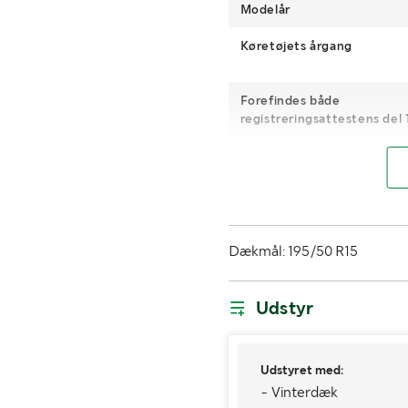
Modelår
Køretøjets årgang
Forefindes både
registreringsattestens del 
Registreringsafgift
Kilometerstand
Brændstof
Dækmål: 195/50 R15
Antal nøgler
Kommentar
Udstyr
om nøgler
fjernb
Udstyret med:
Dæk
- Vinterdæk