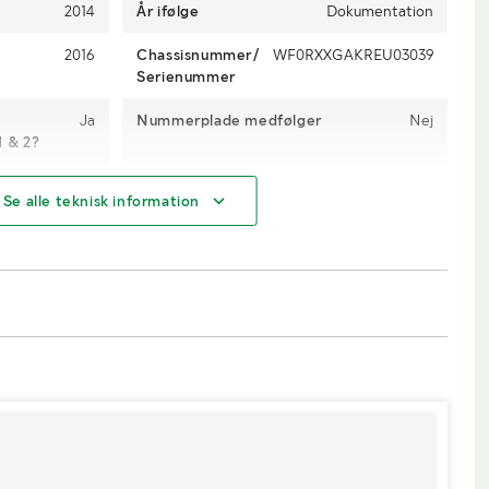
2014
År ifølge
Dokumentation
2016
Chassisnummer/
WF0RXXGAKREU03039
Serienummer
Ja
Nummerplade medfølger
Nej
1 & 2?
Uden
Antal passagerer
2
Se alle teknisk information
150.306
Motoreffekt
79 hk
Benzin
Trækkrog
Nej
2
Antal nøgler
2
En nøgle med
Miljøklasse
Euro V
etjening og en
uden.
Goodyear
Køretøjsstatus
Registreret