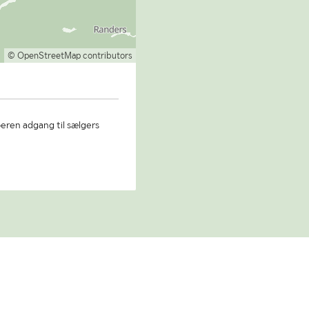
© OpenStreetMap contributors
beren adgang til sælgers