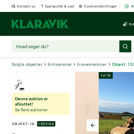
Kontakt os
Spørgsmål & svar
Cookieindstillinger
A
En
Solgte objekter
Entreprenør
Gravemaskiner
Objekt: 13
1
af
58
Denne auktion er
afsluttet!
Se flere auktioner
OBJEKT-ID:
1302104