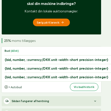
skal din maskine indbringe?
Kontakt din lokale auktionsmægler.
Sælg på Klaravik
25%
moms tillægges
Bud
(
60
st)
{bid, number, ::currency/DKK unit-width-short precision-integer}
{bid, number, ::currency/DKK unit-width-short precision-integer}
{bid, number, ::currency/DKK unit-width-short precision-integer}
Vis budhistorik
= Autobud
Sådan fungerer afhentning