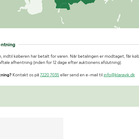
entning
, indtil køberen har betalt for varen. Når betalingen er modtaget, får kø
tale afhentning (inden for 12 dage efter auktionens afslutning).
tning?
Kontakt os på
7220 7035
eller send en e-mail til
info@klaravik.dk