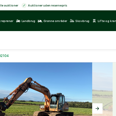
lle auktioner
Auktioner uden reservepris
treprenør
Landbrug
Grønne områder
Skovbrug
Lifte og kra
02104