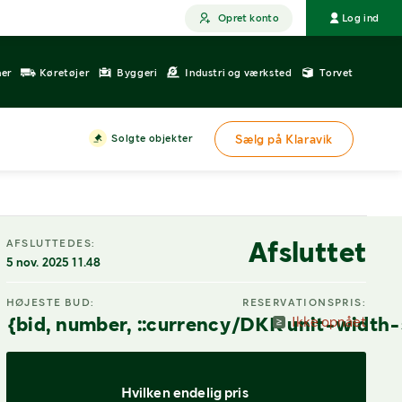
Opret konto
Log ind
ner
Køretøjer
Byggeri
Industri og værksted
Torvet
Solgte objekter
Sælg på Klaravik
DIGITAL VISNING
Afsluttet
AFSLUTTEDES:
5 nov. 2025 11.48
HØJESTE BUD:
RESERVATIONSPRIS:
{bid, number, ::currency/DKK unit-width-
Ikke opnået
Hvilken endelig pris 