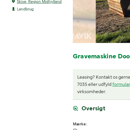
Skive, Region Midtjylland
Landbrug
Gravemaskine Do
Leasing? Kontakt os gerne i
7035 eller udfyld
formula
virksomheder.
Oversigt
Mærke: