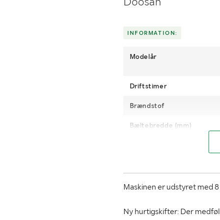
Doosan
INFORMATION:
Modelår
Driftstimer
Brændstof
Bæltebredde (mm)
MÅL OG VÆGT:
Vægt (kg)
Maskinen er udstyret med 8
Bredde (mm)
Ny hurtigskifter: Der medfølg
Øvrige mål
Transpo