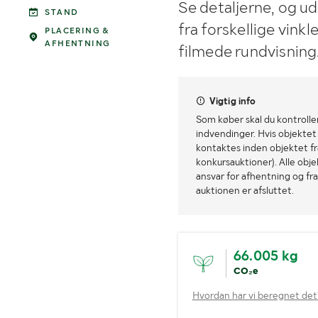
Se detaljerne, og u
STAND
fra forskellige vink
PLACERING &
AFHENTNING
filmede rundvisning
Vigtig info
Som køber skal du kontrolle
indvendinger. Hvis objektet a
kontaktes inden objektet fra
konkursauktioner). Alle obj
ansvar for afhentning og fra
auktionen er afsluttet.
66.005 kg
CO₂e
Hvordan har vi beregnet det