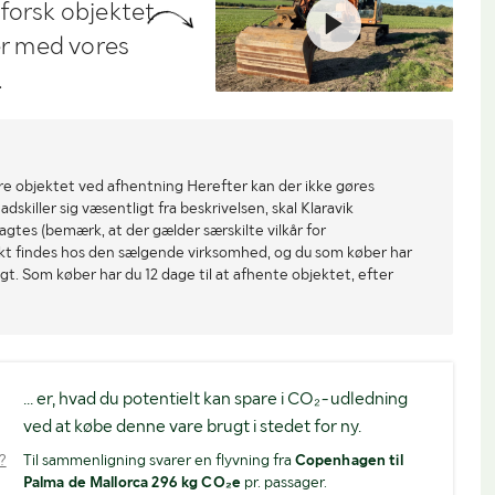
dforsk objektet
ler med vores
.
re objektet ved afhentning Herefter kan der ikke gøres
dskiller sig væsentligt fra beskrivelsen, skal Klaravik
gtes (bemærk, at der gælder særskilte vilkår for
ekt findes hos den sælgende virksomhed, og du som køber har
gt. Som køber har du 12 dage til at afhente objektet, efter
... er, hvad du potentielt kan spare i CO₂-udledning
ved at købe denne vare brugt i stedet for ny.
?
Til sammenligning svarer en flyvning fra
Copenhagen til
Palma de Mallorca 296 kg CO₂e
pr. passager.