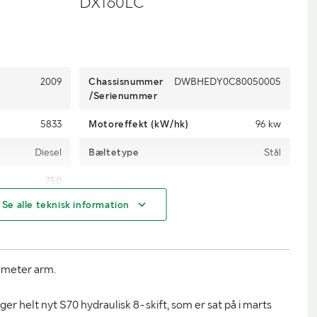
DX160LC
2009
Chassisnummer
DWBHEDY0C80050005
/Serienummer
5833
Motoreffekt (kW/hk)
96 kw
Diesel
Bæltetype
Stål
750
Se alle teknisk information
15350
Længde (mm)
8200
 meter arm.
2900
Højde (mm)
3015
er helt nyt S70 hydraulisk 8-skift, som er sat på i marts
rt længde 8,20