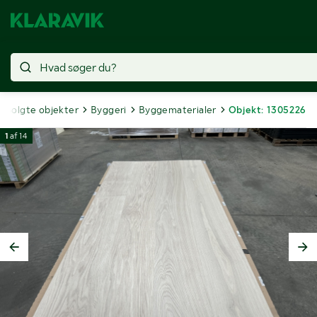
Solgte objekter
Byggeri
Byggematerialer
Objekt: 1305226
1
af
14