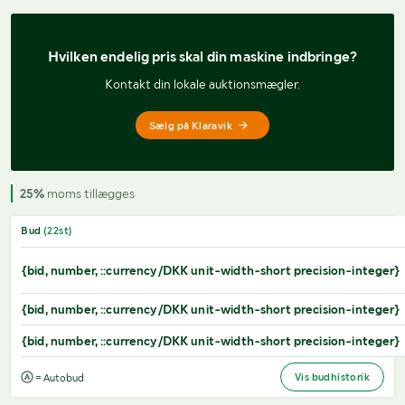
Hvilken endelig pris 
skal din maskine indbringe?
Kontakt din lokale auktionsmægler.
Sælg på Klaravik
25%
moms tillægges
Bud
(
22
st)
{bid, number, ::currency/DKK unit-width-short precision-integer}
{bid, number, ::currency/DKK unit-width-short precision-integer}
{bid, number, ::currency/DKK unit-width-short precision-integer}
Vis budhistorik
= Autobud