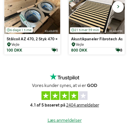
6 dage 1 time
21 timer 59 min
Stålcoil AZ 470, 2 Styk 470 × 0,7 mm, ca. 107 m pr. coil
Akustikpaneler Fibrotech Ask 8
Vejle
Vejle
100 DKK
1
800 DKK
8
Vores kunder synes, at vi er
GOD
4.1 af 5 baseret på
2404 anmeldelser
Læs anmeldelser