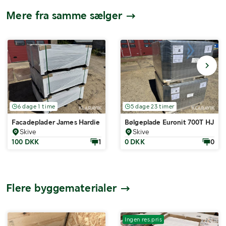
Mere fra samme sælger
6 dage 1 time
5 dage 23 timer
Facadeplader James Hardie HPanel Antracit grå 300 styk 197,64m2
Bølgeplade Euronit 700T HJ/HU
Skive
Skive
100 DKK
1
0 DKK
0
Flere byggematerialer
Ingen res.pris