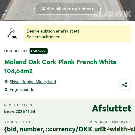
Alle billeder og videoer
Denne auktion er afsluttet!
Se flere auktioner
OBJEKT-ID:
1305226
Moland Oak Cork Plank French White
104,64m2
Skive, Region Midtjylland
Engroshandel
Afsluttet
AFSLUTTEDES:
6 nov. 2025 11.54
HØJESTE BUD:
RESERVATIONSPRIS:
{bid, number, ::currency/DKK unit-width-s
Ikke opnået