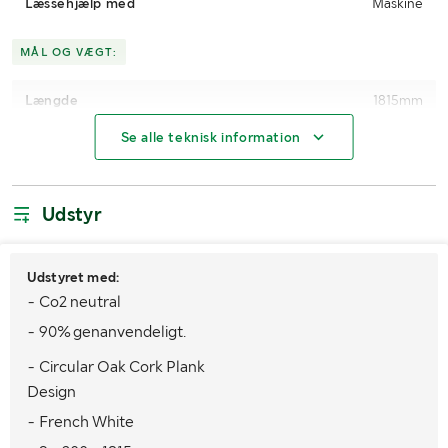
Læssehjælp med
Maskine
MÅL OG VÆGT:
Længde
1815mm
Se alle teknisk information
Bredde
800mm
Højde
650mm
Udstyr
Udstyret med:
- Co2 neutral
- 90% genanvendeligt.
- Circular Oak Cork Plank
Design
- French White