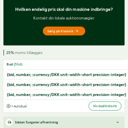
Hvilken endelig pris 
skal din maskine indbringe?
Kontakt din lokale auktionsmægler.
Sælg på Klaravik
25%
moms tillægges
Bud
(
51
st)
{bid, number, ::currency/DKK unit-width-short precision-integer}
{bid, number, ::currency/DKK unit-width-short precision-integer}
{bid, number, ::currency/DKK unit-width-short precision-integer}
Vis budhistorik
= Autobud
Sådan fungerer afhentning