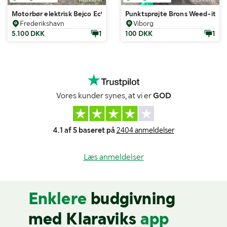
Motorbør elektrisk Bejco Ec98hss
Punktsprøjte Brons Weed-it Ec
Frederikshavn
Viborg
5.100 DKK
1
100 DKK
1
Vores kunder synes, at vi er
GOD
4.1 af 5 baseret på
2404 anmeldelser
Læs anmeldelser
Enklere
budgivning
med Klaraviks
app