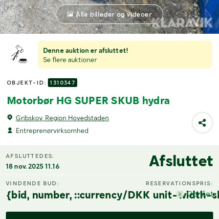
Alle billeder og videoer
Denne auktion er afsluttet!
Se flere auktioner
OBJEKT-ID:
1310347
Motorbør HG SUPER SKUB hydra
Gribskov, Region Hovedstaden
Entreprenørvirksomhed
Afsluttet
AFSLUTTEDES:
18 nov. 2025 11.16
VINDENDE BUD:
RESERVATIONSPRIS:
{bid, number, ::currency/DKK unit-width-s
Opnået