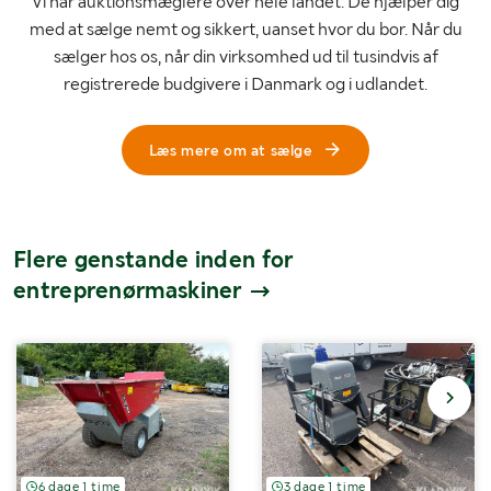
Vi har auktionsmæglere over hele landet. De hjælper dig
med at sælge nemt og sikkert, uanset hvor du bor. Når du
sælger hos os, når din virksomhed ud til tusindvis af
registrerede budgivere i Danmark og i udlandet.
Læs mere om at sælge
Flere genstande inden for
entreprenørmaskiner
6 dage 1 time
3 dage 1 time