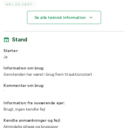
MÅL OG VÆGT:
Se alle teknisk information
Øvrige mål
205 cm længde × 85 cm bredde × 93 cm højde
Stand
Starter:
Ja
Information om brug:
Genstanden har været i brug frem til auktionsstart
Kommentar om brug:
Information fra nuværende ejer:
Brugt, ingen kendte fejl
Kendte anmærkninger og fejl:
Almindelig slitage og brugsspor