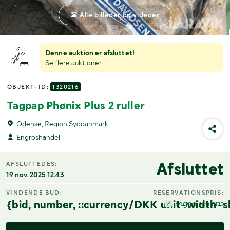
Alle billeder og videoer
Denne auktion er afsluttet!
Se flere auktioner
OBJEKT-ID:
1320216
Tagpap Phønix Plus 2 ruller
Odense, Region Syddanmark
Engroshandel
Afsluttet
AFSLUTTEDES:
19 nov. 2025 12.43
VINDENDE BUD:
RESERVATIONSPRIS:
{bid, number, ::currency/DKK unit-width-s
Ingen res.pris