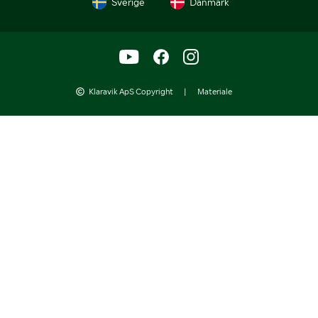
Sverige
Danmark
Klaravik ApS Copyright
|
Materiale