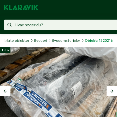
Solgte objekter
Byggeri
Byggematerialer
Objekt: 1320216
1
af
6