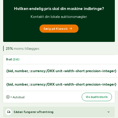
Hvilken endelig pris 
skal din maskine indbringe?
Kontakt din lokale auktionsmægler.
Sælg på Klaravik
25%
moms tillægges
Bud
(
2
st)
{bid, number, ::currency/DKK unit-width-short precision-integer}
{bid, number, ::currency/DKK unit-width-short precision-integer}
Vis budhistorik
= Autobud
Sådan fungerer afhentning