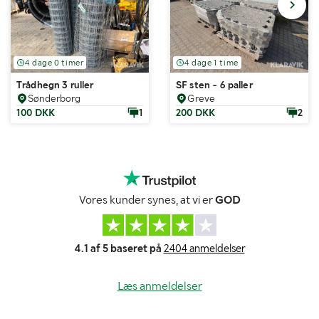
4 dage 0 timer
4 dage 1 time
Trådhegn 3 ruller
SF sten - 6 paller
Sønderborg
Greve
100 DKK
1
200 DKK
2
Vores kunder synes, at vi er
GOD
4.1 af 5 baseret på
2404 anmeldelser
Læs anmeldelser